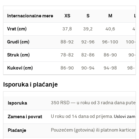
Internacionalne mere
XS
S
M
L
Vrat (cm)
37,8
39,2
40,6
42
Grudi (cm)
88-92
92-96
96-100
100-
Struk (cm)
78-82
82-86
86-90
90-
Kukovi (cm)
86-90
90-94
94-98
98-1
Isporuka i plaćanje
350 RSD — u roku od 3 radna dana putem
Isporuka
U roku od 14 dana od prijema.
Zamena i povrat
Uslovi zame
Pouzećem (gotovina) ili platnom kartico
Plaćanje