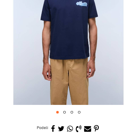
1
2
3
4
Podeli