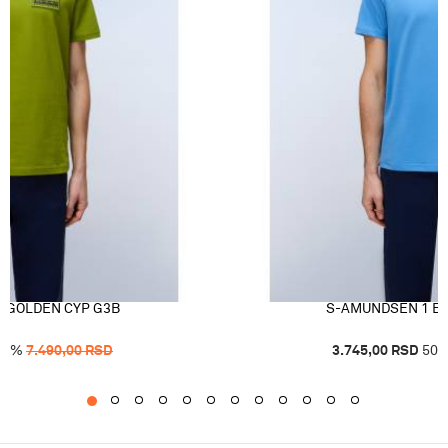
 GOLDEN CYP G3B
S-AMUNDSEN 1 BL
50
%
7.490,00
RSD
3.745,00
RSD
50
1
2
3
4
5
6
7
8
9
10
11
12