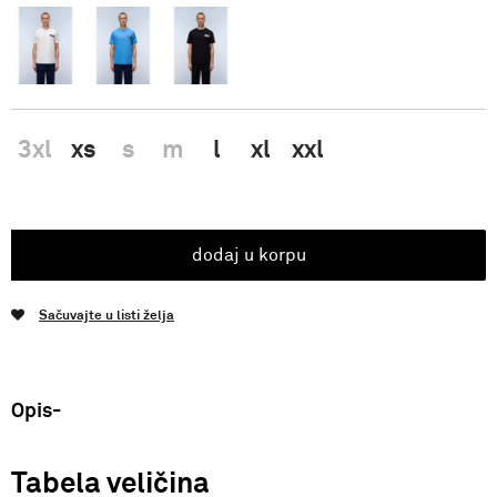
3xl
xs
s
m
l
xl
xxl
dodaj u korpu
Sačuvajte u listi želja
Opis
Tabela veličina