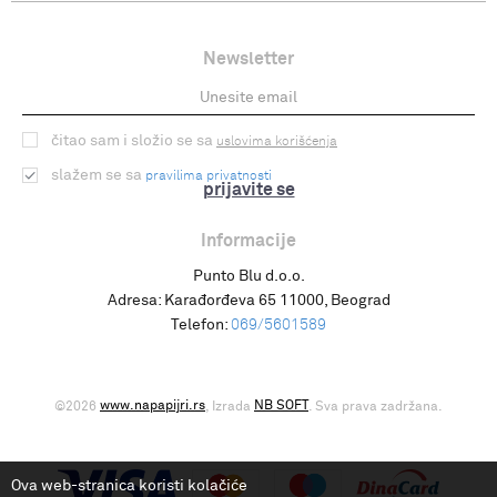
Newsletter
čitao sam i složio se sa
uslovima korišćenja
slažem se sa
pravilima privatnosti
prijavite se
Informacije
Punto Blu d.o.o.
Adresa:
Karađorđeva 65 11000, Beograd
Telefon:
069/5601589
www.napapijri.rs
NB SOFT
©2026
, Izrada
. Sva prava zadržana.
Ova web-stranica koristi kolačiće