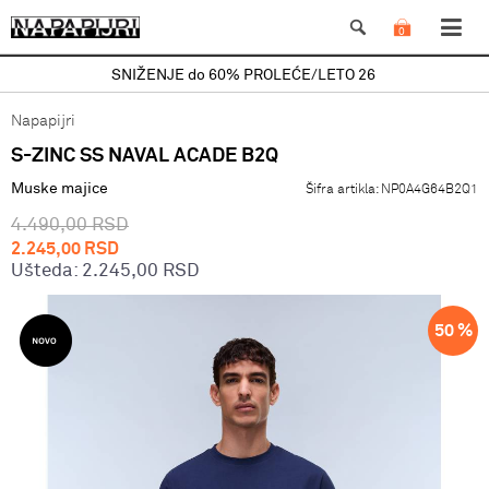
0
SNIŽENJE do 60% PROLEĆE/LETO 26
Napapijri
S-ZINC SS NAVAL ACADE B2Q
Muske majice
Šifra artikla:
NP0A4G64B2Q1
4.490,00
RSD
2.245,00
RSD
Ušteda:
2.245,00
RSD
50
%