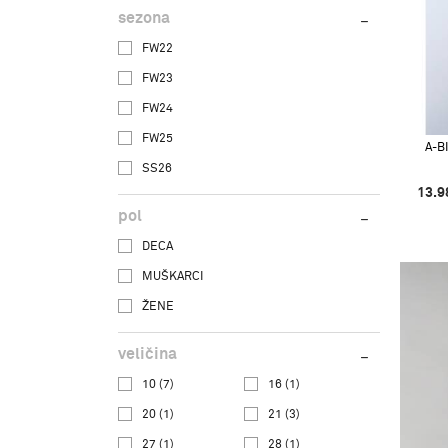
sezona
FW22
FW23
FW24
FW25
A-B
SS26
13.9
pol
DECA
MUŠKARCI
ŽENE
veličina
10
(7)
16
(1)
20
(1)
21
(3)
27
(1)
28
(1)