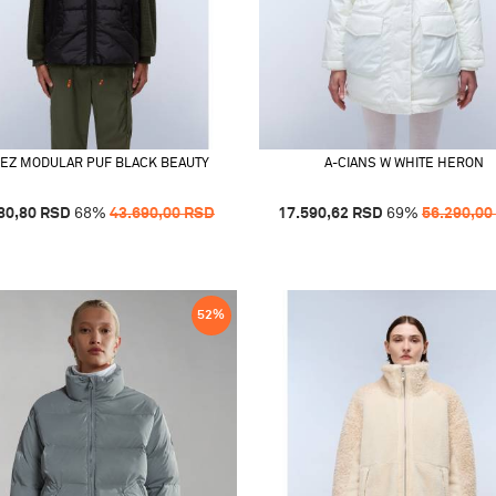
IEZ MODULAR PUF BLACK BEAUTY
A-CIANS W WHITE HERON
80,80
RSD
68
%
43.690,00
RSD
17.590,62
RSD
69
%
56.290,00
52
%