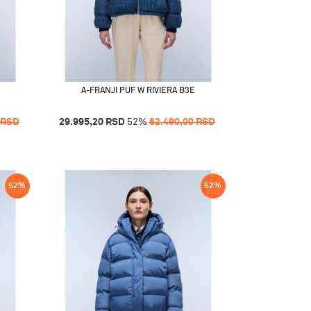
A-FRANJI PUF W RIVIERA B3E
RSD
29.995,20
RSD
52
%
62.490,00
RSD
52
%
52
%