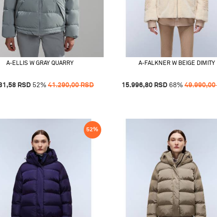
A-ELLIS W GRAY QUARRY
A-FALKNER W BEIGE DIMITY
31,58
RSD
52
%
41.290,00
RSD
15.996,80
RSD
68
%
49.990,00
52
%