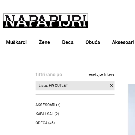
Muškarci
Žene
Deca
Obuća
Aksesoari
Napapijri Srbija online
PROIZVODI
filtrirano po
resetujte filtere
Lista: FW OUTLET
AKSESOARI
(7)
KAPA I SAL
(2)
ODEĆA
(46)