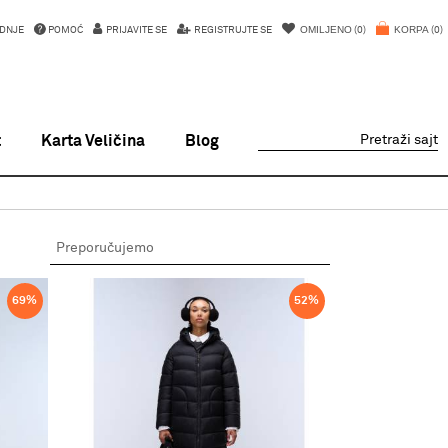
OMILJENO
KORPA
DNJE
POMOĆ
PRIJAVITE SE
REGISTRUJTE SE
0
0
t
Karta Veličina
Blog
Pretraži sajt
69
%
52
%