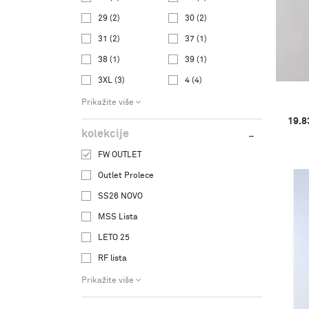
29
(2)
30
(2)
31
(2)
37
(1)
38
(1)
39
(1)
3XL
(3)
4
(4)
Prikažite više
19.8
kolekcije
FW OUTLET
Outlet Prolece
SS26 NOVO
MSS Lista
LETO 25
RF lista
Prikažite više