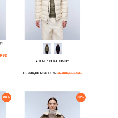
TY
RSD
A-TEREZ BEIGE DIMITY
13.996,00
RSD
60
%
34.990,00
RSD
60
%
68
%