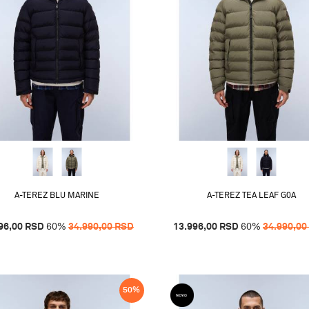
A-TEREZ BLU MARINE
A-TEREZ TEA LEAF G0A
96,00
RSD
60
%
34.990,00
RSD
13.996,00
RSD
60
%
34.990,00
50
%