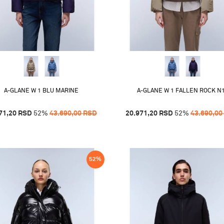
A-GLANE W 1 BLU MARINE
A-GLANE W 1 FALLEN ROCK N
71,20
RSD
52
%
43.690,00
RSD
20.971,20
RSD
52
%
43.690,00
52
%