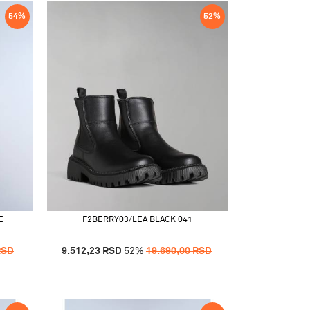
54
%
52
%
E
F2BERRY03/LEA BLACK 041
RSD
9.512,23
RSD
52
%
19.690,00
RSD