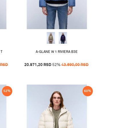
1T
A-GLANE W 1 RIVIERA B3E
RSD
20.971,20
RSD
52
%
43.690,00
RSD
52
%
60
%