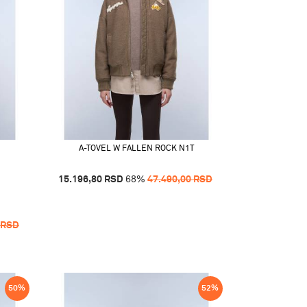
A-TOVEL W FALLEN ROCK N1T
15.196,80
RSD
68
%
47.490,00
RSD
RSD
50
%
52
%