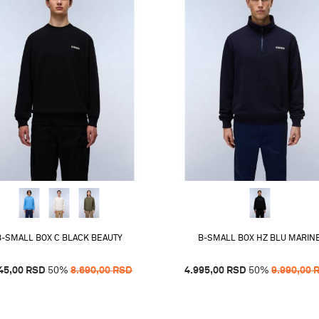
B-SMALL BOX C BLACK BEAUTY
B-SMALL BOX HZ BLU MARIN
45,00
RSD
50
%
8.690,00
RSD
4.995,00
RSD
50
%
9.990,00