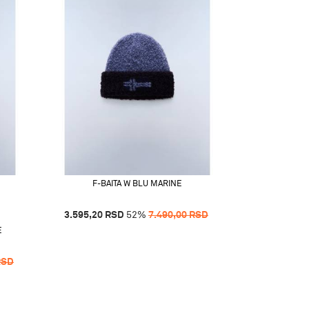
F-BAITA W BLU MARINE
3.595,20
RSD
52
%
7.490,00
RSD
E
RSD