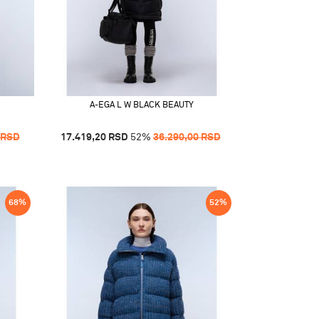
A-EGA L W BLACK BEAUTY
RSD
17.419,20
RSD
52
%
36.290,00
RSD
68
%
52
%