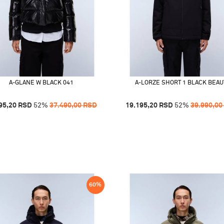
A-GLANE W BLACK 041
A-LORZE SHORT 1 BLACK BEAU
95,20
RSD
52
%
37.490,00
RSD
19.195,20
RSD
52
%
39.990,00
60
%