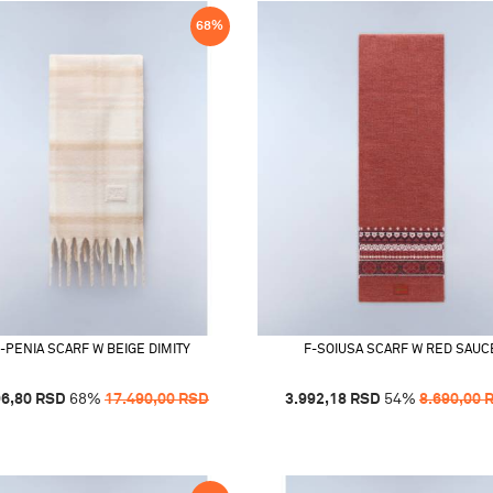
68
%
-PENIA SCARF W BEIGE DIMITY
F-SOIUSA SCARF W RED SAUC
96,80
RSD
68
%
17.490,00
RSD
3.992,18
RSD
54
%
8.690,00