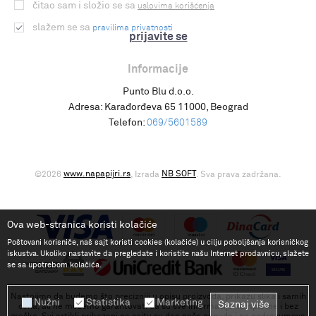
čitao sam i složio se sa
uslovima korišćenja
slažem se sa
pravilima privatnosti
prijavite se
Informacije
Punto Blu d.o.o.
Adresa:
Karađorđeva 65 11000, Beograd
Telefon:
069/5601589
www.napapijri.rs
NB SOFT
©2026
, Izrada
. Sva prava zadržana.
Ova web-stranica koristi kolačiće
Poštovani korisniče, naš sajt koristi cookies (kolačiće) u cilju poboljšanja korisničkog
iskustva. Ukoliko nastavite da pregledate i koristite našu Internet prodavnicu, slažete
se sa upotrebom kolačića.
Nastojimo da budemo što precizniji u opisu proizvoda, prikazu slika i samih
Nužni
Statistika
Marketing
Saznaj više
cena, ali ne možemo garantovati da su sve informacije kompletne i bez