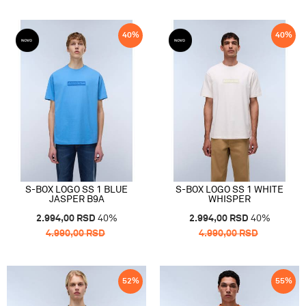
40
%
40
%
S-BOX LOGO SS 1 BLUE
S-BOX LOGO SS 1 WHITE
JASPER B9A
WHISPER
2.994,00
RSD
40
%
2.994,00
RSD
40
%
4.990,00
RSD
4.990,00
RSD
52
%
55
%