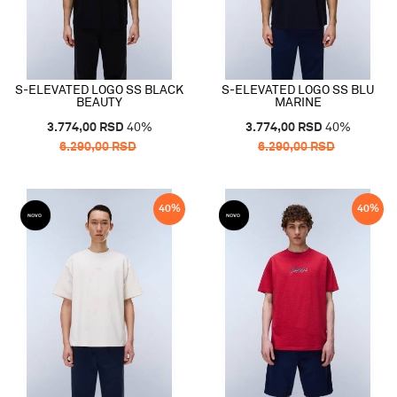
S-ELEVATED LOGO SS BLACK
S-ELEVATED LOGO SS BLU
BEAUTY
MARINE
3.774,00
RSD
40
%
3.774,00
RSD
40
%
6.290,00
RSD
6.290,00
RSD
40
%
40
%