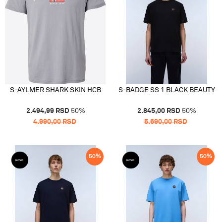
S-AYLMER SHARK SKIN HCB
S-BADGE SS 1 BLACK BEAUTY
2.494,99
RSD
50
%
2.845,00
RSD
50
%
4.990,00
RSD
5.690,00
RSD
50
%
50
%