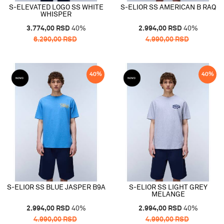
S-ELEVATED LOGO SS WHITE
S-ELIOR SS AMERICAN B RAQ
WHISPER
3.774,00
RSD
40
%
2.994,00
RSD
40
%
6.290,00
RSD
4.990,00
RSD
40
%
40
%
S-ELIOR SS BLUE JASPER B9A
S-ELIOR SS LIGHT GREY
MELANGE
2.994,00
RSD
40
%
2.994,00
RSD
40
%
4.990,00
RSD
4.990,00
RSD