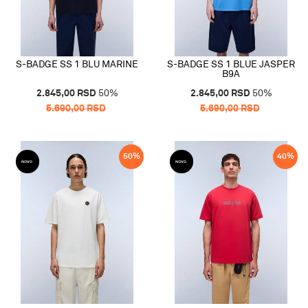
S-BADGE SS 1 BLU MARINE
S-BADGE SS 1 BLUE JASPER
B9A
2.845,00
RSD
50
%
2.845,00
RSD
50
%
5.690,00
RSD
5.690,00
RSD
50
%
40
%