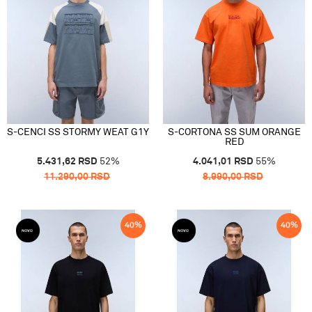
S-CENCI SS STORMY WEAT G1Y
S-CORTONA SS SUM ORANGE
RED
5.431,62
RSD
52
%
4.041,01
RSD
55
%
11.290,00
RSD
8.990,00
RSD
40
%
40
%