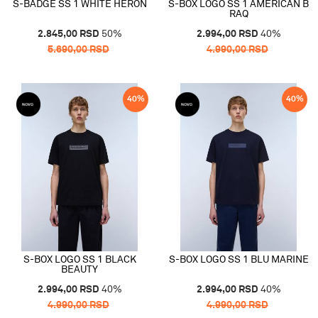
S-BADGE SS 1 WHITE HERON
S-BOX LOGO SS 1 AMERICAN B
RAQ
2.845,00
RSD
50
%
2.994,00
RSD
40
%
5.690,00
RSD
4.990,00
RSD
40
%
40
%
S-BOX LOGO SS 1 BLACK
S-BOX LOGO SS 1 BLU MARINE
BEAUTY
2.994,00
RSD
40
%
2.994,00
RSD
40
%
4.990,00
RSD
4.990,00
RSD