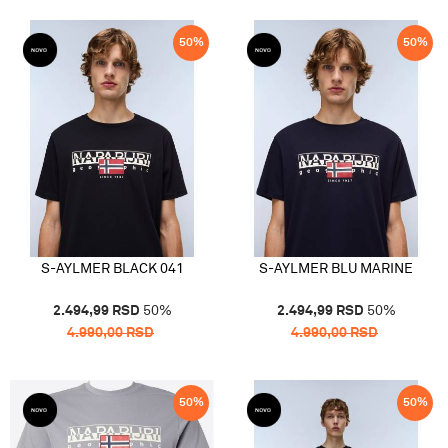
50
%
50
%
S-AYLMER BLACK 041
S-AYLMER BLU MARINE
2.494,99
RSD
50
%
2.494,99
RSD
50
%
4.990,00
RSD
4.990,00
RSD
50
%
50
%