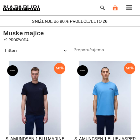
0
SNIŽENJE do 60% PROLEĆE/LETO 26
Muske majice
79 PROIZVODA
Filteri
50
%
50
%
S-AMUNDSEN 1 BLU MARINE
S-AMUNDSEN 1 BLUE JASPER