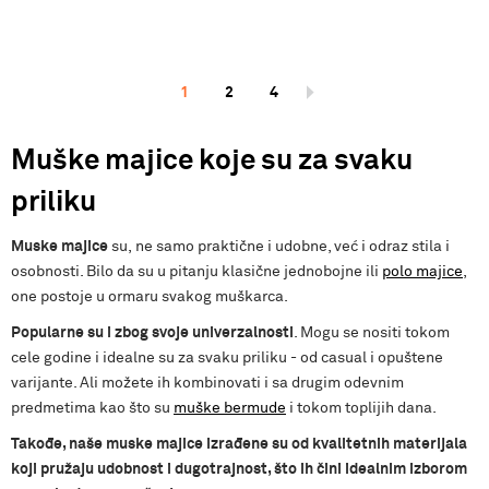
1
2
4
Muške majice koje su za svaku
priliku
Muske majice
su, ne samo praktične i udobne, već i odraz stila i
osobnosti. Bilo da su u pitanju klasične jednobojne ili
polo majice
,
one postoje u ormaru svakog muškarca.
Popularne su i zbog svoje univerzalnosti
. Mogu se nositi tokom
cele godine i idealne su za svaku priliku - od casual i opuštene
varijante. Ali možete ih kombinovati i sa drugim odevnim
predmetima kao što su
muške bermude
i tokom toplijih dana.
Takođe, naše muske majice izrađene su od kvalitetnih materijala
koji pružaju udobnost i dugotrajnost, što ih čini idealnim izborom