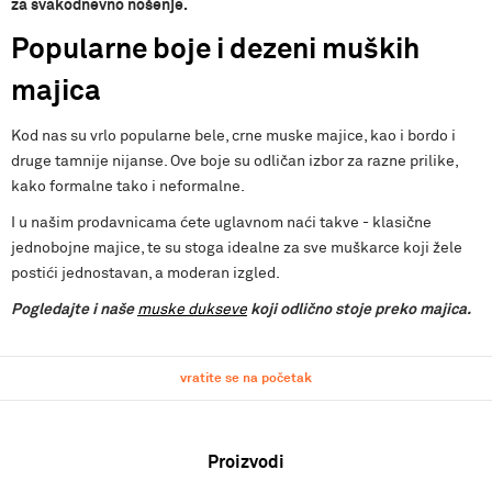
za svakodnevno nošenje.
Popularne boje i dezeni muških
majica
Kod nas su vrlo popularne bele, crne muske majice, kao i bordo i
druge tamnije nijanse. Ove boje su odličan izbor za razne prilike,
kako formalne tako i neformalne.
I u našim prodavnicama ćete uglavnom naći takve - klasične
jednobojne majice, te su stoga idealne za sve muškarce koji žele
postići jednostavan, a moderan izgled.
Pogledajte i naše
muske dukseve
koji odlično stoje preko majica.
vratite se na početak
Proizvodi