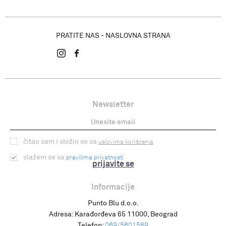
PRATITE NAS - NASLOVNA STRANA
Newsletter
čitao sam i složio se sa
uslovima korišćenja
slažem se sa
pravilima privatnosti
prijavite se
Informacije
Punto Blu d.o.o.
Adresa:
Karađorđeva 65 11000, Beograd
Telefon:
069/5601589