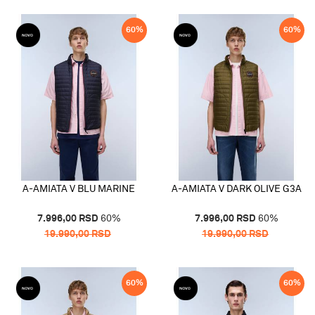
60
%
60
%
A-AMIATA V BLU MARINE
A-AMIATA V DARK OLIVE G3A
7.996,00
RSD
60
%
7.996,00
RSD
60
%
19.990,00
RSD
19.990,00
RSD
60
%
60
%