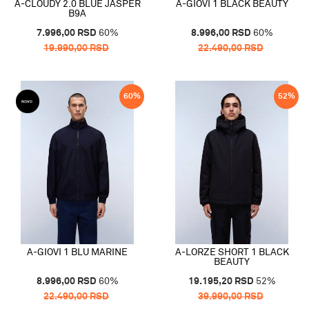
A-CLOUDY 2.0 BLUE JASPER
A-GIOVI 1 BLACK BEAUTY
B9A
7.996,00
RSD
60
%
8.996,00
RSD
60
%
19.990,00
RSD
22.490,00
RSD
60
%
52
%
A-GIOVI 1 BLU MARINE
A-LORZE SHORT 1 BLACK
BEAUTY
8.996,00
RSD
60
%
19.195,20
RSD
52
%
22.490,00
RSD
39.990,00
RSD