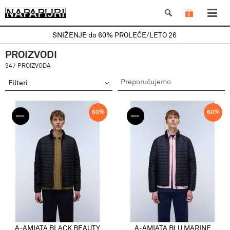
0
SNIŽENJE do 60% PROLEĆE/LETO 26
PROIZVODI
347 PROIZVODA
Filteri
60
%
60
%
A-AMIATA BLACK BEAUTY
A-AMIATA BLU MARINE