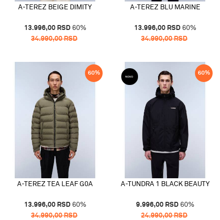
A-TEREZ BEIGE DIMITY
A-TEREZ BLU MARINE
13.996,00
RSD
60
%
13.996,00
RSD
60
%
34.990,00
RSD
34.990,00
RSD
60
%
60
%
A-TEREZ TEA LEAF G0A
A-TUNDRA 1 BLACK BEAUTY
13.996,00
RSD
60
%
9.996,00
RSD
60
%
34.990,00
RSD
24.990,00
RSD