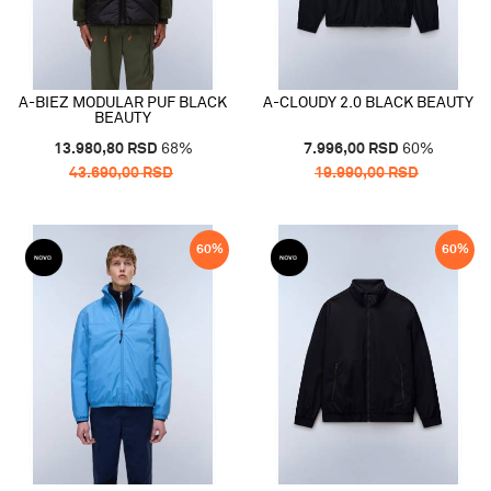
A-BIEZ MODULAR PUF BLACK
A-CLOUDY 2.0 BLACK BEAUTY
BEAUTY
13.980,80
RSD
68
%
7.996,00
RSD
60
%
43.690,00
RSD
19.990,00
RSD
60
%
60
%