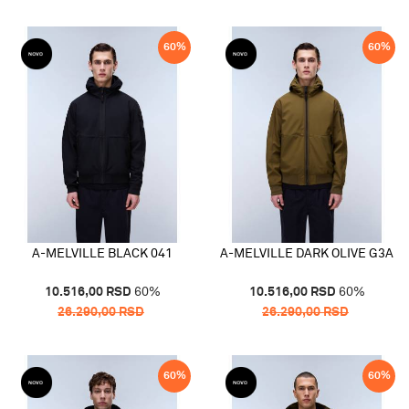
60
%
60
%
A-MELVILLE BLACK 041
A-MELVILLE DARK OLIVE G3A
10.516,00
RSD
60
%
10.516,00
RSD
60
%
26.290,00
RSD
26.290,00
RSD
60
%
60
%