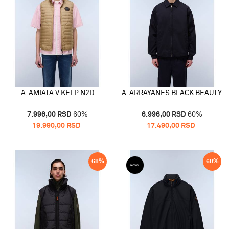
A-AMIATA V KELP N2D
A-ARRAYANES BLACK BEAUTY
7.996,00
RSD
60
%
6.996,00
RSD
60
%
19.990,00
RSD
17.490,00
RSD
68
%
60
%