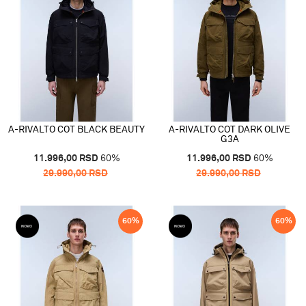
A-RIVALTO COT BLACK BEAUTY
A-RIVALTO COT DARK OLIVE
G3A
11.996,00
RSD
60
%
11.996,00
RSD
60
%
29.990,00
RSD
29.990,00
RSD
60
%
60
%