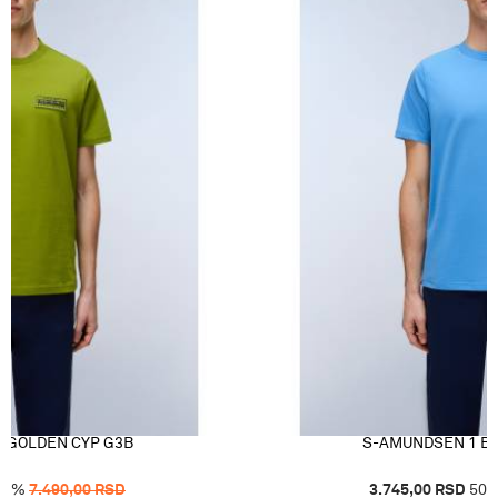
Uvoznik
Punto Blu d.o.o., Hadži-Melentijeva 59, Beo
 GOLDEN CYP G3B
S-AMUNDSEN 1 BL
50
%
7.490,00
RSD
3.745,00
RSD
50