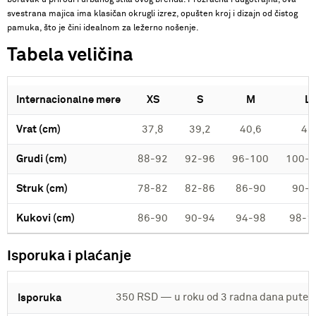
svestrana majica ima klasičan okrugli izrez, opušten kroj i dizajn od čistog
pamuka, što je čini idealnom za ležerno nošenje.
Tabela veličina
Internacionalne mere
XS
S
M
L
Vrat (cm)
37,8
39,2
40,6
42
Grudi (cm)
88-92
92-96
96-100
100-
Struk (cm)
78-82
82-86
86-90
90-
Kukovi (cm)
86-90
90-94
94-98
98-1
Isporuka i plaćanje
350 RSD — u roku od 3 radna dana putem
Isporuka