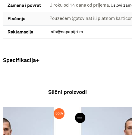
U roku od 14 dana od prijema.
Zamena i povrat
Uslovi zame
Pouzećem (gotovina) ili platnom kartico
Plaćanje
Reklamacije
info@napapijri.rs
Specifikacija
Proizvod
Muška majica
Slični proizvodi
Sastav
100% Pamuk
Zemlja porekla
Bangladeš
50
%
Sezona
SS26
Proizvođač
VF International SAGL, Stabio, Švajcarska