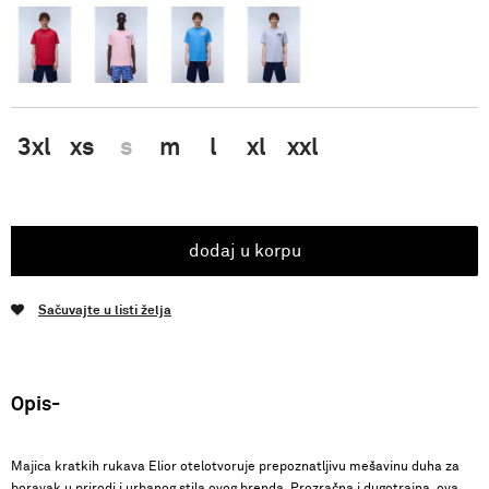
3xl
xs
s
m
l
xl
xxl
dodaj u korpu
Sačuvajte u listi želja
Opis
Majica kratkih rukava Elior otelotvoruje prepoznatljivu mešavinu duha za
boravak u prirodi i urbanog stila ovog brenda. Prozračna i dugotrajna, ova