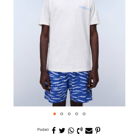
1
2
3
4
5
Podeli