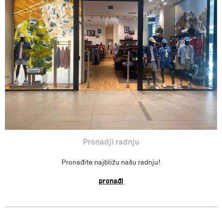
Povraćaj sredstva
Isporuka
Pronađi radnju
Pronadji radnju
Pronađite najbližu našu radnju!
pronađi