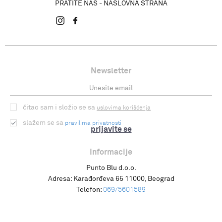
PRATITE NAS - NASLOVNA STRANA
Newsletter
čitao sam i složio se sa
uslovima korišćenja
slažem se sa
pravilima privatnosti
prijavite se
Informacije
Punto Blu d.o.o.
Adresa:
Karađorđeva 65 11000, Beograd
Telefon:
069/5601589