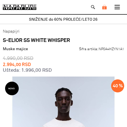
0
SNIŽENJE do 60% PROLEĆE/LETO 26
Napapijri
S-ELIOR SS WHITE WHISPER
Muske majice
Šifra artikla:
NP0A4HZYN1A1
4.990,00
RSD
2.994,00
RSD
Ušteda:
1.996,00
RSD
40
%