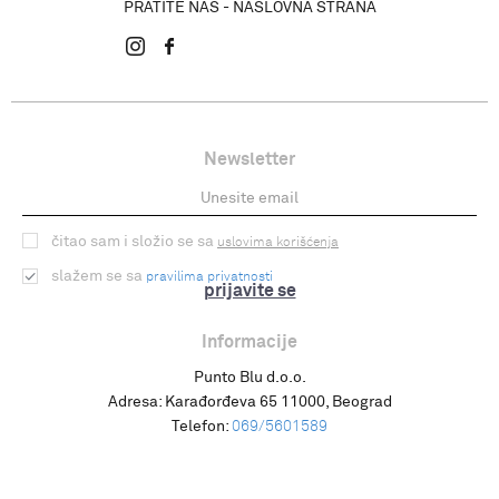
PRATITE NAS - NASLOVNA STRANA
Newsletter
čitao sam i složio se sa
uslovima korišćenja
slažem se sa
pravilima privatnosti
prijavite se
Informacije
Punto Blu d.o.o.
Adresa:
Karađorđeva 65 11000, Beograd
Telefon:
069/5601589