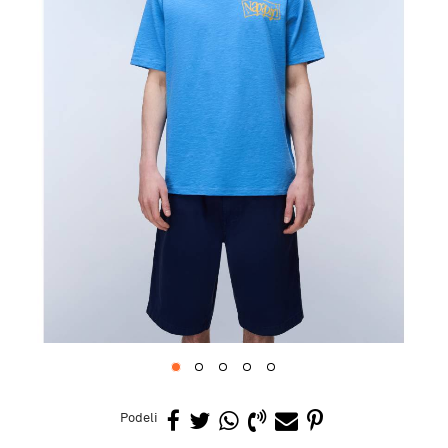
1
2
3
4
5
Podeli