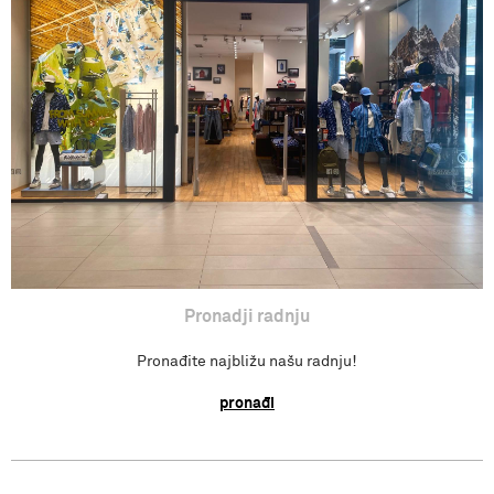
Povraćaj sredstva
Isporuka
Pronađi radnju
Pronadji radnju
Pronađite najbližu našu radnju!
pronađi