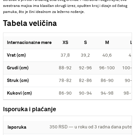
svestrana majica ima klasičan okrugli izrez, opušten kroj i dizajn od čistog
pamuka, što je čini idealnom za ležerno nošenje.
Tabela veličina
Internacionalne mere
XS
S
M
L
Vrat (cm)
37,8
39,2
40,6
42
Grudi (cm)
88-92
92-96
96-100
100-
Struk (cm)
78-82
82-86
86-90
90-
Kukovi (cm)
86-90
90-94
94-98
98-1
Isporuka i plaćanje
350 RSD — u roku od 3 radna dana putem
Isporuka