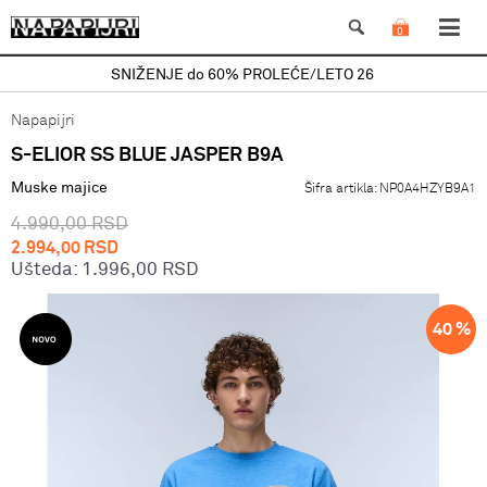
0
SNIŽENJE do 60% PROLEĆE/LETO 26
Napapijri
S-ELIOR SS BLUE JASPER B9A
Muske majice
Šifra artikla:
NP0A4HZYB9A1
4.990,00
RSD
2.994,00
RSD
Ušteda:
1.996,00
RSD
40
%