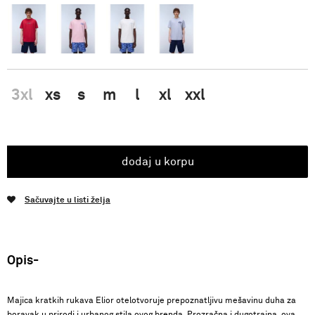
3xl
xs
s
m
l
xl
xxl
dodaj u korpu
Sačuvajte u listi želja
Opis
Majica kratkih rukava Elior otelotvoruje prepoznatljivu mešavinu duha za
boravak u prirodi i urbanog stila ovog brenda. Prozračna i dugotrajna, ova