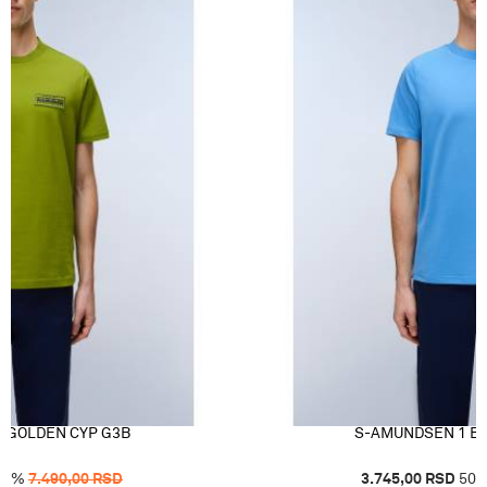
Uvoznik
Punto Blu d.o.o., Hadži-Melentijeva 59, Beo
 GOLDEN CYP G3B
S-AMUNDSEN 1 BL
50
%
7.490,00
RSD
3.745,00
RSD
50