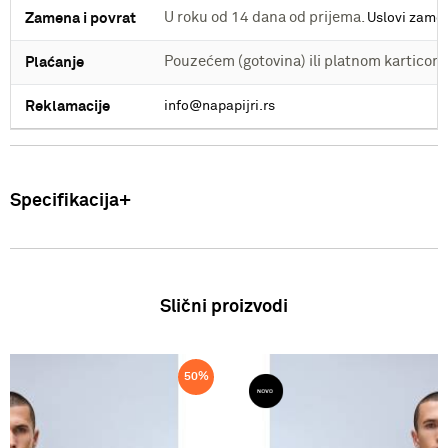
U roku od 14 dana od prijema.
Zamena i povrat
Uslovi zame
Pouzećem (gotovina) ili platnom kartico
Plaćanje
Reklamacije
info@napapijri.rs
Specifikacija
Proizvod
Muška majica
Slični proizvodi
Sastav
100% Pamuk
Zemlja porekla
Bangladeš
50
%
Sezona
SS26
Proizvođač
VF International SAGL, Stabio, Švajcarska