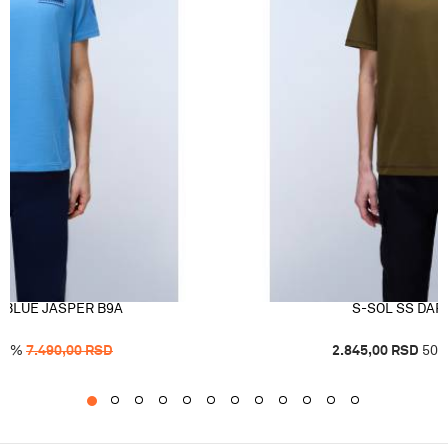
 BLUE JASPER B9A
S-SOL SS DAR
50
%
7.490,00
RSD
2.845,00
RSD
50
1
2
3
4
5
6
7
8
9
10
11
12