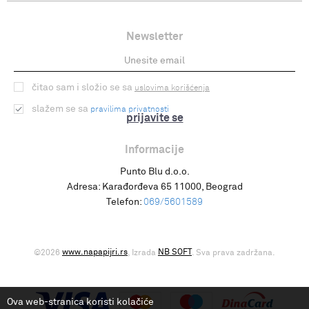
Newsletter
čitao sam i složio se sa
uslovima korišćenja
slažem se sa
pravilima privatnosti
prijavite se
Informacije
Punto Blu d.o.o.
Adresa:
Karađorđeva 65 11000, Beograd
Telefon:
069/5601589
www.napapijri.rs
NB SOFT
©2026
, Izrada
. Sva prava zadržana.
Ova web-stranica koristi kolačiće