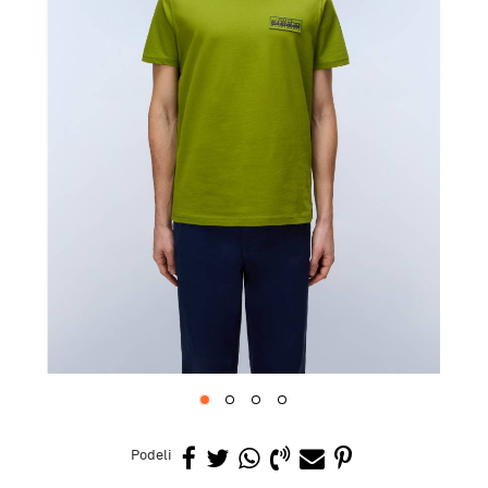
1
2
3
4
Podeli