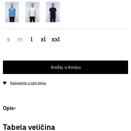
s
m
l
xl
xxl
dodaj u korpu
Sačuvajte u listi želja
Opis
Tabela veličina