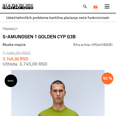
0
Usled tehničkih problema kartična plaćanja neće funkcionisati
Napapijri
S-AMUNDSEN 1 GOLDEN CYP G3B
Muske majice
Šifra artikla:
NP0A4IN8G3B1
7.490,00
RSD
3.745,00
RSD
Ušteda:
3.745,00
RSD
50
%