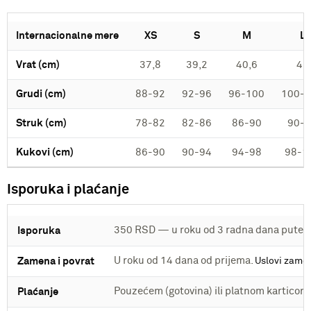
Internacionalne mere
XS
S
M
L
Vrat (cm)
37,8
39,2
40,6
42
Grudi (cm)
88-92
92-96
96-100
100-
Struk (cm)
78-82
82-86
86-90
90-
Kukovi (cm)
86-90
90-94
94-98
98-1
Isporuka i plaćanje
350 RSD — u roku od 3 radna dana putem
Isporuka
U roku od 14 dana od prijema.
Zamena i povrat
Uslovi zame
Pouzećem (gotovina) ili platnom kartico
Plaćanje