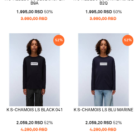
B9A
B2Q
1.995,00
RSD
50
%
1.995,00
RSD
50
%
3.990,00
RSD
3.990,00
RSD
52
%
52
%
K S-CHAMOIS LS BLACK 041
K S-CHAMOIS LS BLU MARINE
2.059,20
RSD
52
%
2.059,20
RSD
52
%
4.290,00
RSD
4.290,00
RSD