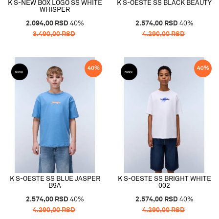
K S-NEW BOX LOGO SS WHITE
K S-OESTE SS BLACK BEAUTY
WHISPER
2.094,00
RSD
40
%
2.574,00
RSD
40
%
3.490,00
RSD
4.290,00
RSD
40
%
40
%
K S-OESTE SS BLUE JASPER
K S-OESTE SS BRIGHT WHITE
B9A
002
2.574,00
RSD
40
%
2.574,00
RSD
40
%
4.290,00
RSD
4.290,00
RSD