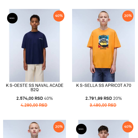
40
%
20
%
K S-OESTE SS NAVAL ACADE
K S-SELLA SS APRICOT A70
B2Q
2.574,00
RSD
40
%
2.791,99
RSD
20
%
4.290,00
RSD
3.490,00
RSD
20
%
40
%