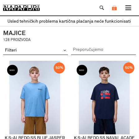
0
Usled tehničkih problema kartična plaćanja neće funkcionisati
MAJICE
128 PROIZVODA
Filteri
50
%
50
%
K S-ALBEDO SS BLUE JASPER
K S-ALBEDO SS NAVAL ACADE