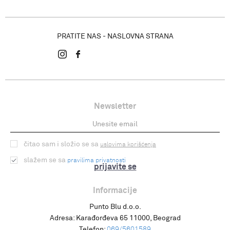
PRATITE NAS - NASLOVNA STRANA
Newsletter
čitao sam i složio se sa
uslovima korišćenja
slažem se sa
pravilima privatnosti
prijavite se
Informacije
Punto Blu d.o.o.
Adresa:
Karađorđeva 65 11000, Beograd
Telefon:
069/5601589