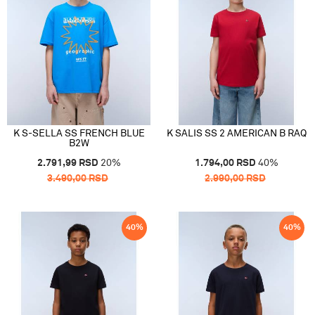
K S-SELLA SS FRENCH BLUE
K SALIS SS 2 AMERICAN B RAQ
B2W
2.791,99
RSD
20
%
1.794,00
RSD
40
%
3.490,00
RSD
2.990,00
RSD
40
%
40
%