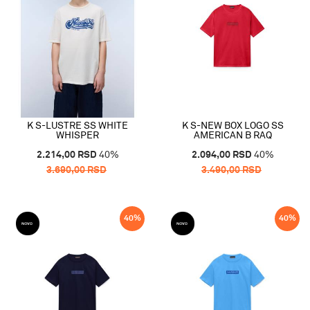
K S-LUSTRE SS WHITE
K S-NEW BOX LOGO SS
WHISPER
AMERICAN B RAQ
2.214,00
RSD
40
%
2.094,00
RSD
40
%
3.690,00
RSD
3.490,00
RSD
40
%
40
%