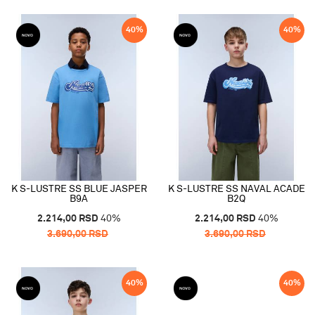
40
%
40
%
K S-LUSTRE SS BLUE JASPER
K S-LUSTRE SS NAVAL ACADE
B9A
B2Q
2.214,00
RSD
40
%
2.214,00
RSD
40
%
3.690,00
RSD
3.690,00
RSD
40
%
40
%