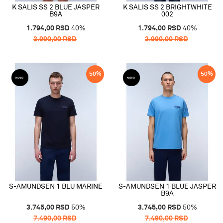
K SALIS SS 2 BLUE JASPER
K SALIS SS 2 BRIGHTWHITE
B9A
002
1.794,00
RSD
40
%
1.794,00
RSD
40
%
2.990,00
RSD
2.990,00
RSD
50
%
50
%
S-AMUNDSEN 1 BLU MARINE
S-AMUNDSEN 1 BLUE JASPER
B9A
3.745,00
RSD
50
%
3.745,00
RSD
50
%
7.490,00
RSD
7.490,00
RSD