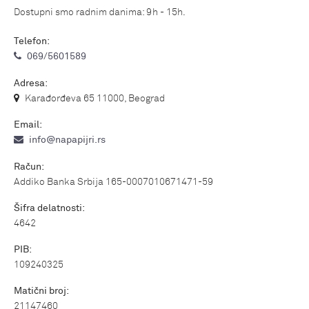
Dostupni smo radnim danima: 9h - 15h.
Telefon:
069/5601589
Adresa:
Karađorđeva 65 11000, Beograd
Email:
info@napapijri.rs
Račun:
Addiko Banka Srbija 165-0007010671471-59
Šifra delatnosti:
4642
PIB:
109240325
Matični broj:
21147460