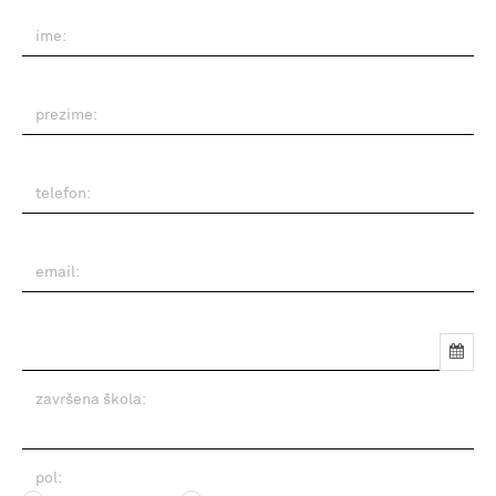
ime:
prezime:
telefon:
email:
datum rođenja:
završena škola:
pol: