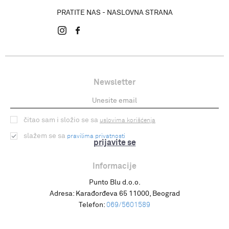
PRATITE NAS - NASLOVNA STRANA
Newsletter
čitao sam i složio se sa
uslovima korišćenja
slažem se sa
pravilima privatnosti
prijavite se
Informacije
Punto Blu d.o.o.
Adresa:
Karađorđeva 65 11000, Beograd
Telefon:
069/5601589