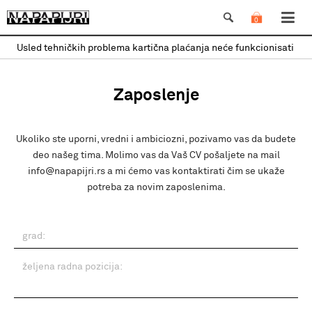
0
Usled tehničkih problema kartična plaćanja neće funkcionisati
Zaposlenje
Ukoliko ste uporni, vredni i ambiciozni, pozivamo vas da budete
deo našeg tima. Molimo vas da Vaš CV pošaljete na mail
info@napapijri.rs a mi ćemo vas kontaktirati čim se ukaže
potreba za novim zaposlenima.
grad:
željena radna pozicija: