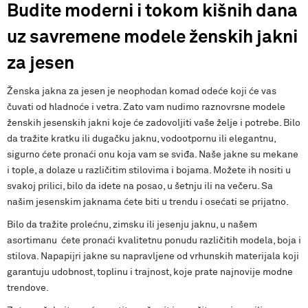
Budite moderni i tokom kišnih dana
uz savremene modele ženskih jakni
za jesen
Ženska jakna za jesen je neophodan komad odeće koji će vas
čuvati od hladnoće i vetra. Zato vam nudimo raznovrsne modele
ženskih jesenskih jakni koje će zadovoljiti vaše želje i potrebe. Bilo
da tražite kratku ili dugačku jaknu, vodootpornu ili elegantnu,
sigurno ćete pronaći onu koja vam se sviđa. Naše jakne su mekane
i tople, a dolaze u različitim stilovima i bojama. Možete ih nositi u
svakoj prilici, bilo da idete na posao, u šetnju ili na večeru. Sa
našim jesenskim jaknama ćete biti u trendu i osećati se prijatno.
Bilo da tražite prolećnu, zimsku ili jesenju jaknu, u našem
asortimanu ćete pronaći kvalitetnu ponudu različitih modela, boja i
stilova. Napapijri jakne su napravljene od vrhunskih materijala koji
garantuju udobnost, toplinu i trajnost, koje prate najnovije modne
trendove.