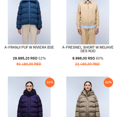
A-FRANJI PUF W RIVIERA B3E
A-FRESNEL SHORT W MOJAVE
DES N3D
29.995,20
RSD
52
%
8.996,00
RSD
60
%
62.490,00
RSD
22.490,00
RSD
52
%
52
%