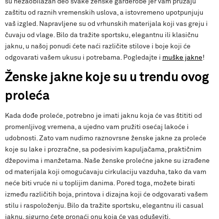
su nezaobilazan deo svake ženske garderobe jer vam pružaju
zaštitu od raznih vremenskih uslova, a istovremeno upotpunjuju
vaš izgled. Napravljene su od vrhunskih materijala koji vas greju i
čuvaju od vlage. Bilo da tražite sportsku, elegantnu ili klasičnu
jaknu, u našoj ponudi ćete naći različite stilove i boje koji će
odgovarati vašem ukusu i potrebama. Pogledajte i
muške jakne
!
Ženske jakne koje su u trendu ovog
proleća
Kada dođe proleće, potrebno je imati jaknu koja će vas štititi od
promenljivog vremena, a ujedno vam pružiti osećaj lakoće i
udobnosti. Zato vam nudimo raznovrsne ženske jakne za proleće
koje su lake i prozračne, sa podesivim kapuljačama, praktičnim
džepovima i manžetama. Naše ženske prolećne jakne su izrađene
od materijala koji omogućavaju cirkulaciju vazduha, tako da vam
neće biti vruće ni u toplijim danima. Pored toga, možete birati
između različitih boja, printova i dizajna koji će odgovarati vašem
stilu i raspoloženju. Bilo da tražite sportsku, elegantnu ili casual
jaknu, sigurno ćete pronaći onu koja će vas oduševiti.