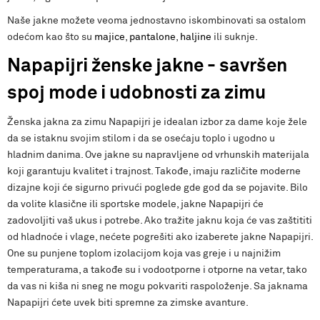
Naše jakne možete veoma jednostavno iskombinovati sa ostalom
odećom kao što su
majice
,
pantalone
,
haljine
ili suknje.
Napapijri ženske jakne - savršen
spoj mode i udobnosti za zimu
Ženska jakna za zimu Napapijri je idealan izbor za dame koje žele
da se istaknu svojim stilom i da se osećaju toplo i ugodno u
hladnim danima. Ove jakne su napravljene od vrhunskih materijala
koji garantuju kvalitet i trajnost. Takođe, imaju različite moderne
dizajne koji će sigurno privući poglede gde god da se pojavite. Bilo
da volite klasične ili sportske modele, jakne Napapijri će
zadovoljiti vaš ukus i potrebe. Ako tražite jaknu koja će vas zaštititi
od hladnoće i vlage, nećete pogrešiti ako izaberete jakne Napapijri.
One su punjene toplom izolacijom koja vas greje i u najnižim
temperaturama, a takođe su i vodootporne i otporne na vetar, tako
da vas ni kiša ni sneg ne mogu pokvariti raspoloženje. Sa jaknama
Napapijri ćete uvek biti spremne za zimske avanture.