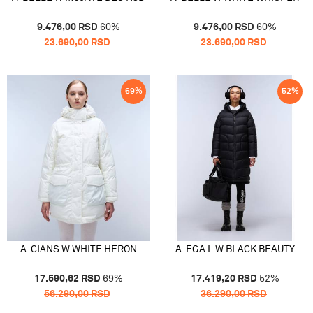
9.476,00
RSD
60
%
9.476,00
RSD
60
%
23.690,00
RSD
23.690,00
RSD
69
%
52
%
A-CIANS W WHITE HERON
A-EGA L W BLACK BEAUTY
17.590,62
RSD
69
%
17.419,20
RSD
52
%
56.290,00
RSD
36.290,00
RSD