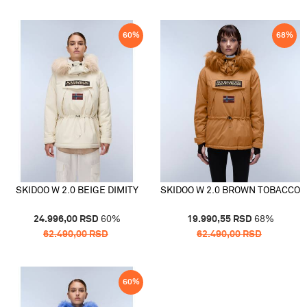
60
%
68
%
SKIDOO W 2.0 BEIGE DIMITY
SKIDOO W 2.0 BROWN TOBACCO
24.996,00
RSD
60
%
19.990,55
RSD
68
%
62.490,00
RSD
62.490,00
RSD
60
%