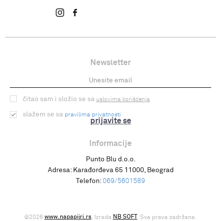
Newsletter
čitao sam i složio se sa
uslovima korišćenja
slažem se sa
pravilima privatnosti
prijavite se
Informacije
Punto Blu d.o.o.
Adresa:
Karađorđeva 65 11000, Beograd
Telefon:
069/5601589
www.napapijri.rs
NB SOFT
©2026
, Izrada
. Sva prava zadržana.