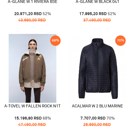
A-GLANE W 1 RIVIERA B3E
A-GLANE W BLACK 041
20.971,20
RSD
52
%
17.995,20
RSD
52
%
43.690,00
RSD
37.490,00
RSD
68
%
70
%
A-TOVEL W FALLEN ROCK N1T
ACALMAR W 2 BLU MARINE
15.196,80
RSD
68
%
7.707,00
RSD
70
%
47.490,00
RSD
25.690,00
RSD