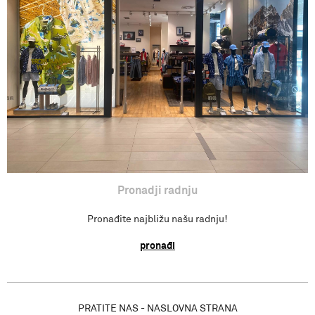
Povraćaj sredstva
Isporuka
Pronađi radnju
Pronadji radnju
Pronađite najbližu našu radnju!
pronađi
PRATITE NAS - NASLOVNA STRANA