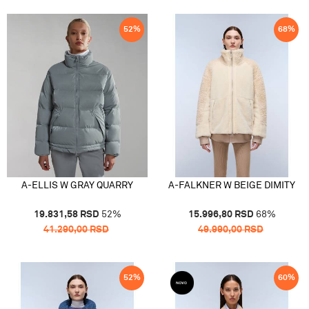
52
%
68
%
A-ELLIS W GRAY QUARRY
A-FALKNER W BEIGE DIMITY
19.831,58
RSD
52
%
15.996,80
RSD
68
%
41.290,00
RSD
49.990,00
RSD
52
%
60
%