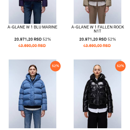
A-GLANE W 1 BLU MARINE
A-GLANE W 1 FALLEN ROCK
N1T
20.971,20
RSD
52
%
20.971,20
RSD
52
%
43.690,00
RSD
43.690,00
RSD
52
%
52
%