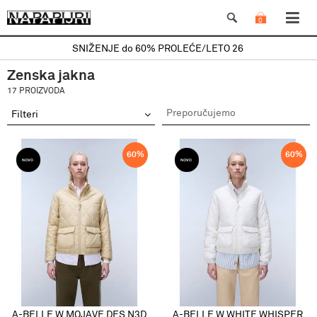
0
SNIŽENJE do 60% PROLEĆE/LETO 26
Zenska jakna
17 PROIZVODA
Filteri
60
%
60
%
A-BELLE W MOJAVE DES N3D
A-BELLE W WHITE WHISPER