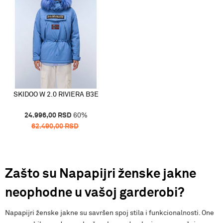
SKIDOO W 2.0 RIVIERA B3E
24.996,00
RSD
60
%
62.490,00
RSD
Zašto su Napapijri ženske jakne
neophodne u vašoj garderobi?
Napapijri ženske jakne su savršen spoj stila i funkcionalnosti. One