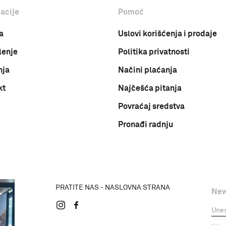
acije
Pomoć
a
Uslovi korišćenja i prodaje
lenje
Politika privatnosti
nja
Načini plaćanja
kt
Najčešća pitanja
Povraćaj sredstva
Pronađi radnju
PRATITE NAS - NASLOVNA STRANA
New