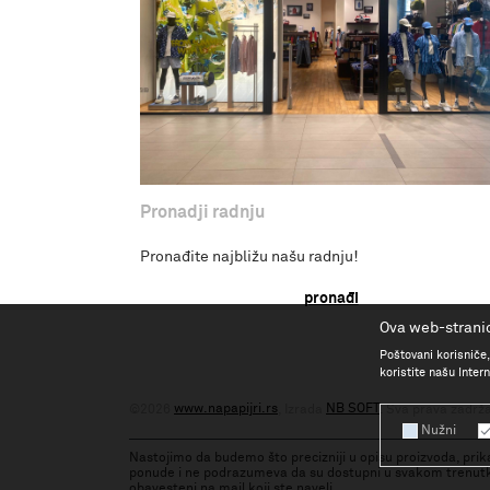
Pronadji radnju
Pronađite najbližu našu radnju!
pronađi
Ova web-stranic
Poštovani korisniče,
koristite našu Inte
www.napapijri.rs
NB SOFT
©2026
, Izrada
. Sva prava zadrž
Nužni
Nastojimo da budemo što precizniji u opisu proizvoda, prika
ponude i ne podrazumeva da su dostupni u svakom trenutku
obavesteni na mail koji ste naveli.