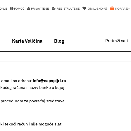
OMILJENO
KORPA
DNJE
POMOĆ
PRIJAVITE SE
REGISTRUJTE SE
0
0
t
Karta Veličina
Blog
Pretraži sajt
e email na adresu:
info@napapijri.rs
kućeg računa i naziv banke u kojoj
a procedurom za povraćaj sredstava
.
ki tekući račun i nije moguće slati