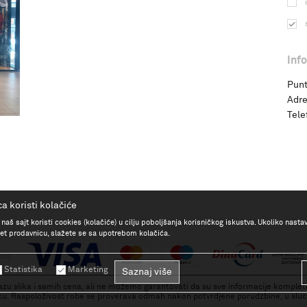
Inf
Punt
Adre
Tele
a koristi kolačiće
 naš sajt koristi cookies (kolačiće) u cilju poboljšanja korisničkog iskustva. Ukoliko nasta
rnet prodavnicu, slažete se sa upotrebom kolačića.
ana.
Statistika
Marketing
Saznaj više
zu slika i samih cena, ali ne možemo garantovati da su sve informacije kompletne
. Raspoloživost robe se proverava odmah nakon potvrdjene porudzbine, u sluca