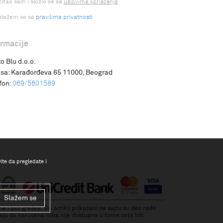
čitao sam i složio se sa
uslovima korišćenja
slažem se sa
pravilima privatnosti
ormacije
o Blu d.o.o.
sa:
Karađorđeva 65 11000, Beograd
fon:
069/5601589
vite da pregledate i
Slažem se
 i bez greške. Svi artikli prikazani na sajtu su deo naše
ju da narucena roba nije dostupna o tome cete biti