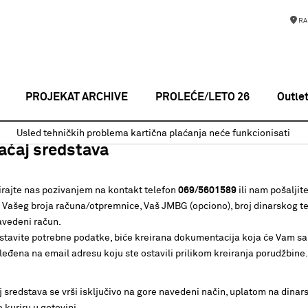
RA
PROJEKAT ARCHIVE
PROLEĆE/LETO 26
Outle
Usled tehničkih problema kartična plaćanja neće funkcionisati
aćaj sredstava
irajte nas pozivanjem na kontakt telefon
069/5601589
ili nam pošaljit
Vašeg broja računa/otpremnice, Vaš JMBG (opciono), broj dinarskog te
avedeni račun.
stavite potrebne podatke, biće kreirana dokumentacija koja će Vam s
sleđena na email adresu koju ste ostavili prilikom kreiranja porudžbine
 sredstava se vrši isključivo na gore navedeni način, uplatom na dinars