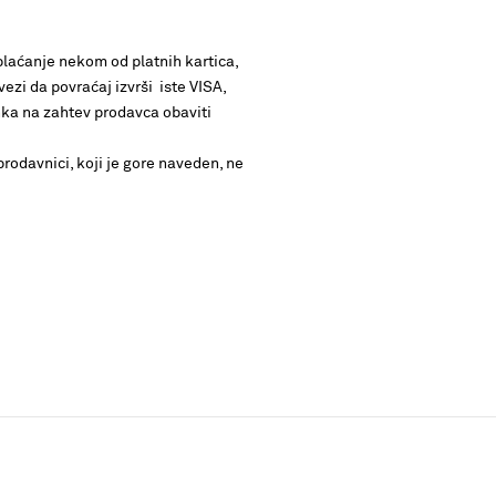
 plaćanje nekom od platnih kartica,
vezi da povraćaj izvrši iste VISA,
anka na zahtev prodavca obaviti
rodavnici, koji je gore naveden, ne