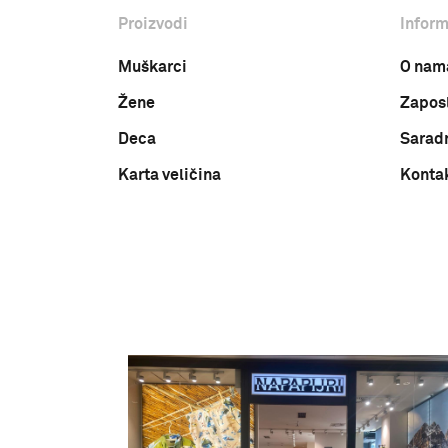
Proizvodi
Inform
Muškarci
O nam
Žene
Zapos
Deca
Sarad
Karta veličina
Konta