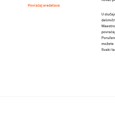
novac po
Povraćaj sredstava
U slučaj
delimičn
Maestro 
povraćaj
Poručeni
možete 
Svaki ta