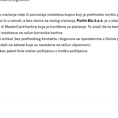
 kuriru u gotovini.
u vraćanja robe ili povraćaja sredstava kupcu koji je prethodno izvršio
o ili u celosti, a bez obzira na razlog vraćanja,
Punto Blu d.o.o.
je u oba
ili MasterCard kartice koja je korištena za plaćanje. To znači da će b
 sredstava na račun korisnika kartice.
 artikal, bez prethodnog kontakta i dogovora sa operaterima u Online p
slati na adrese koje su navedene na račun-otpremnici.
kav paket biće vraćen pošiljaocu o trošku pošiljaoca.