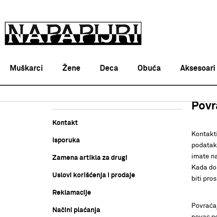
Muškarci
Žene
Deca
Obuća
Aksesoari
Pomoć
Povr
Kontakt
Kontakt
Isporuka
podatak 
imate n
Zamena artikla za drugi
Kada do
Uslovi korišćenja i prodaje
biti pro
Reklamacije
Povraćaj
Načini plaćanja