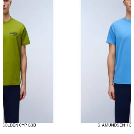
Proizvođač
VF International SAGL, Stabio, Švajcarska
Uvoznik
Punto Blu d.o.o., Hadži-Melentijeva 59, Beo
 GOLDEN CYP G3B
S-AMUNDSEN 1 BL