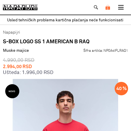
0
led tehničkih problema kartična plaćanja neće funkcionisati
Napapijri
S-BOX LOGO SS 1 AMERICAN B RAQ
Muske majice
Šifra artikla:
NP0A4IFLRAQ1
4.990,00
RSD
2.994,00
RSD
Ušteda:
1.996,00
RSD
40
%