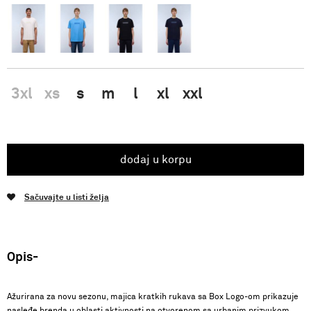
3xl
xs
s
m
l
xl
xxl
dodaj u korpu
Sačuvajte u listi želja
Opis
Ažurirana za novu sezonu, majica kratkih rukava sa Box Logo-om prikazuje
nasleđe brenda u oblasti aktivnosti na otvorenom sa urbanim prizvukom.