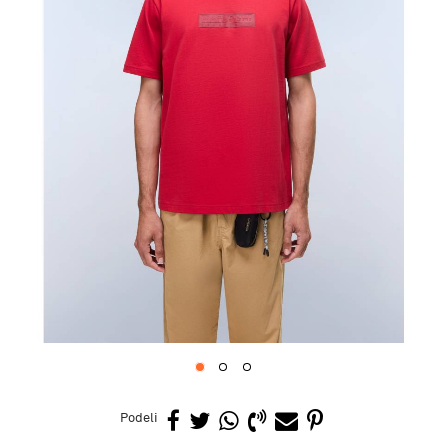
1
2
3
Podeli