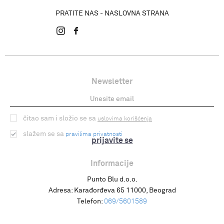
PRATITE NAS - NASLOVNA STRANA
Newsletter
čitao sam i složio se sa
uslovima korišćenja
slažem se sa
pravilima privatnosti
prijavite se
Informacije
Punto Blu d.o.o.
Adresa:
Karađorđeva 65 11000, Beograd
Telefon:
069/5601589