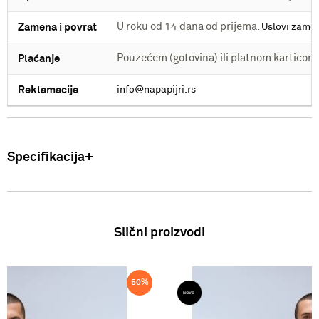
U roku od 14 dana od prijema.
Zamena i povrat
Uslovi zame
Pouzećem (gotovina) ili platnom kartico
Plaćanje
Reklamacije
info@napapijri.rs
Specifikacija
Proizvod
Muška majica
Slični proizvodi
Sastav
100% Pamuk
Zemlja porekla
Bangladeš
50
%
Sezona
SS26