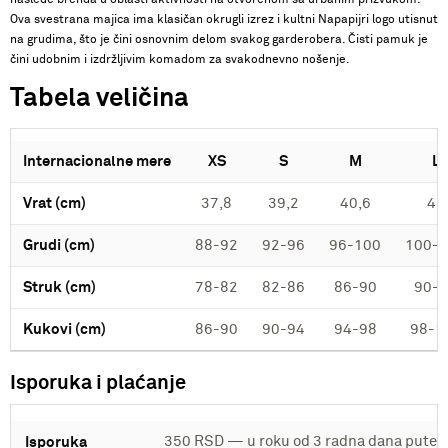
Ova svestrana majica ima klasičan okrugli izrez i kultni Napapijri logo utisnut
na grudima, što je čini osnovnim delom svakog garderobera. Čisti pamuk je
čini udobnim i izdržljivim komadom za svakodnevno nošenje.
Tabela veličina
Internacionalne mere
XS
S
M
L
Vrat (cm)
37,8
39,2
40,6
42
Grudi (cm)
88-92
92-96
96-100
100-
Struk (cm)
78-82
82-86
86-90
90-
Kukovi (cm)
86-90
90-94
94-98
98-1
Isporuka i plaćanje
350 RSD — u roku od 3 radna dana putem
Isporuka