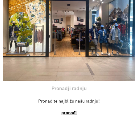
Povraćaj sredstva
Isporuka
Pronađi radnju
Pronadji radnju
Pronađite najbližu našu radnju!
pronađi