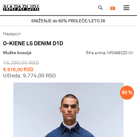
0
SNIŽENJE do 60% PROLEĆE/LETO 26
Napapijri
O-KIENE LS DENIM D1D
Muške kosulje
Šifra artikla:
NP0A892ZD1D1
16.290,00
RSD
6.516,00
RSD
Ušteda:
9.774,00
RSD
60
%