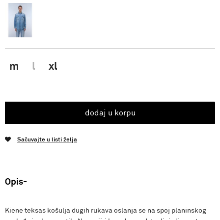
m
l
xl
dodaj u korpu
Sačuvajte u listi želja
Opis
Kiene teksas košulja dugih rukava oslanja se na spoj planinskog