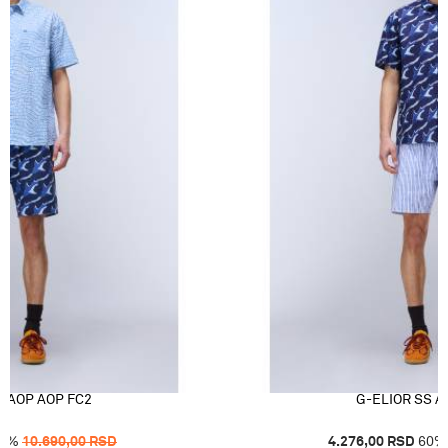
S AOP AOP FC2
G-ELIOR SS A
0
%
10.690,00
RSD
4.276,00
RSD
60
%