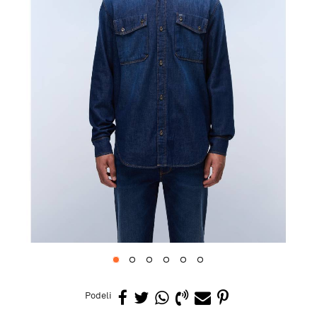
1
2
3
4
5
6
Podeli