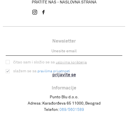
PRATITE NAS - NASLOVNA STRANA
Newsletter
čitao sam i složio se sa
uslovima korišćenja
slažem se sa
pravilima privatnosti
prijavite se
Informacije
Punto Blu d.o.o.
Adresa:
Karađorđeva 65 11000, Beograd
Telefon:
069/5601589