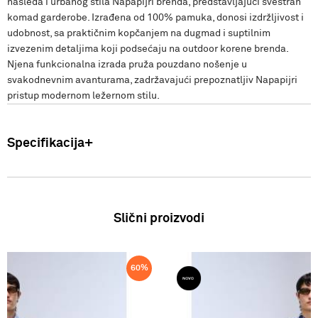
nasleđa i urbanog stila Napapijri brenda, predstavljajući svestran
komad garderobe. Izrađena od 100% pamuka, donosi izdržljivost i
udobnost, sa praktičnim kopčanjem na dugmad i suptilnim
izvezenim detaljima koji podsećaju na outdoor korene brenda.
Njena funkcionalna izrada pruža pouzdano nošenje u
svakodnevnim avanturama, zadržavajući prepoznatljiv Napapijri
pristup modernom ležernom stilu.
Specifikacija
Uvoznik: Punto Blu d.o.o. Hadži-Melentijeva 59, Beograd, Srbija.
Proizvođač: VF International SAGL-Stabio, Švajcarska Muska
majica dug rukav Zemlja porekla: Bangladeš Sastav: 100% Pamuk
Slični proizvodi
FW25
60
%