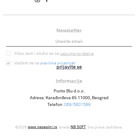
Newsletter
čitao sam i složio se sa
uslovima korišćenja
slažem se sa
pravilima privatnosti
prijavite se
Informacije
Punto Blu d.o.o.
Adresa:
Karađorđeva 65 11000, Beograd
Telefon:
069/5601589
www.napapijri.rs
NB SOFT
©2026
, Izrada
. Sva prava zadržana.