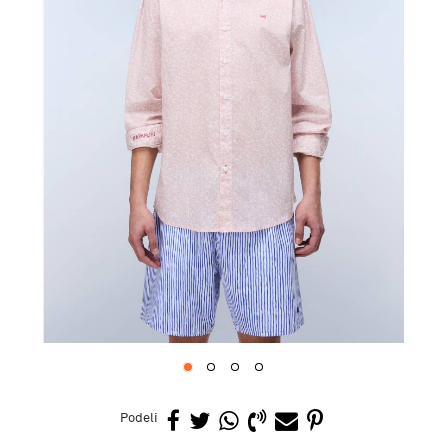
1
2
3
4
Podeli