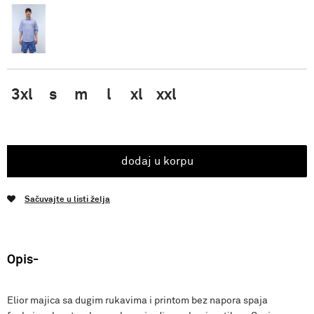
3xl
s
m
l
xl
xxl
dodaj u korpu
Sačuvajte u listi želja
Opis
Elior majica sa dugim rukavima i printom bez napora spaja