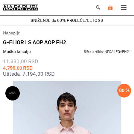
0
SNIŽENJE do 60% PROLEĆE/LETO 26
Napapijri
G-ELIOR LS AOP AOP FH2
Muške kosulje
Šifra artikla:
NP0A4FGVFH21
11.990,00
RSD
4.796,00
RSD
Ušteda:
7.194,00
RSD
60
%