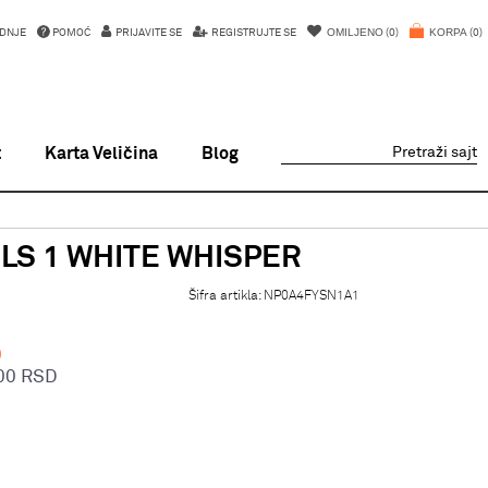
OMILJENO
KORPA
DNJE
POMOĆ
PRIJAVITE SE
REGISTRUJTE SE
0
0
t
Karta Veličina
Blog
Pretraži sajt
 LS 1 WHITE WHISPER
Šifra artikla:
NP0A4FYSN1A1
D
00
RSD