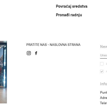
Povraćaj sredstva
Pronađi radnju
PRATITE NAS - NASLOVNA STRANA
New
Inf
Punt
Adre
Tele