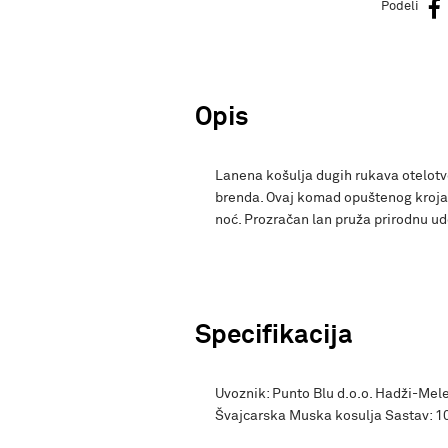
Podeli
Opis
Lanena košulja dugih rukava otelotvo
brenda. Ovaj komad opuštenog kroja 
noć. Prozračan lan pruža prirodnu u
Specifikacija
Uvoznik: Punto Blu d.o.o. Hadži-Mele
Švajcarska Muska kosulja Sastav: 1