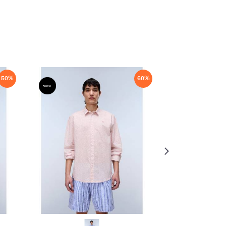
50
%
60
%