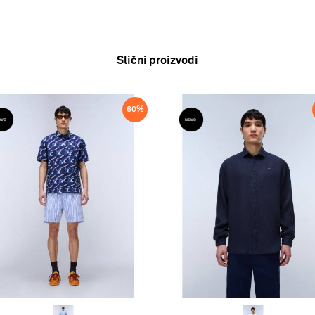
Slični proizvodi
60
%