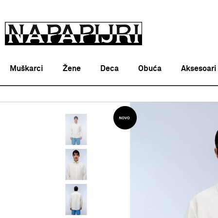
Muškarci
Žene
Deca
Obuća
Aksesoari
Napapijri Srbija online
PROIZVODI
ODEĆA
KOŠULJE