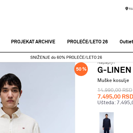
RA
PROJEKAT ARCHIVE
PROLEĆE/LETO 26
Outle
Muške kosulje
G-LINEN LS 1 WHITE WHISPER
SNIŽENJE do 60% PROLEĆE/LETO 26
Napapijri
G-LINEN
50
%
Muške kosulje
14.990,00
RSD
7.495,00
RS
Ušteda:
7.495,