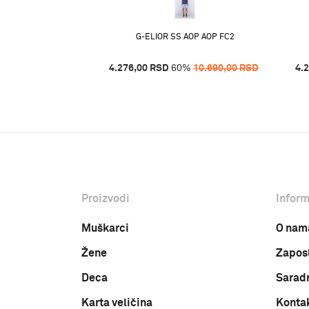
1 STRIPE SF1
G-ELIOR SS AOP AOP FC2
%
16.290,00
RSD
4.276,00
RSD
60
%
10.690,00
RSD
4.
Proizvodi
Inform
Muškarci
O nam
Žene
Zapos
Deca
Sarad
Karta veličina
Konta