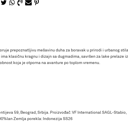
ruje prepoznatljivu mešavinu duha za boravak u prirodi i urbanog stil
ima klasičnu kragnu i dizajn sa dugmadima, savršen za lake prelaze i
dobnost koja je otporna na avanture po toplom vremenu.
ntijeva 59, Beograd, Srbija. Proizvođač: VF International SAGL-Stabio,
00%lan Zemlja porekla: Indonezija SS26