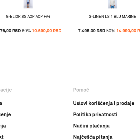
G-ELIOR SS AOP AOP FA4
G-LINEN LS 1 BLU MARINE
276,00
RSD
60
%
10.690,00
RSD
7.495,00
RSD
50
%
14.990,00
acije
Pomoć
a
Uslovi korišćenja i prodaje
lenje
Politika privatnosti
nja
Načini plaćanja
kt
Najčešća pitanja