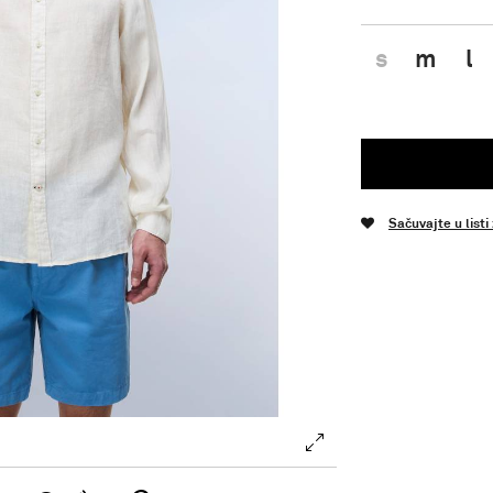
s
m
l
Sačuvajte u listi
.