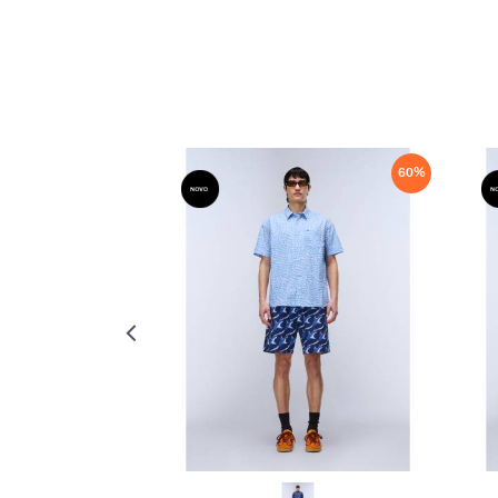
60
%
60
%