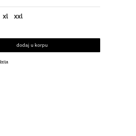
xl
xxl
dodaj u korpu
 želja