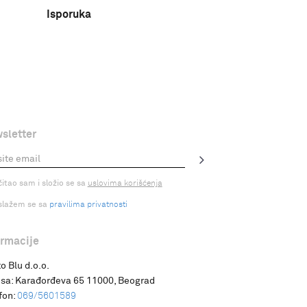
Isporuka
sletter
čitao sam i složio se sa
uslovima korišćenja
slažem se sa
pravilima privatnosti
ormacije
o Blu d.o.o.
sa:
Karađorđeva 65 11000, Beograd
fon:
069/5601589