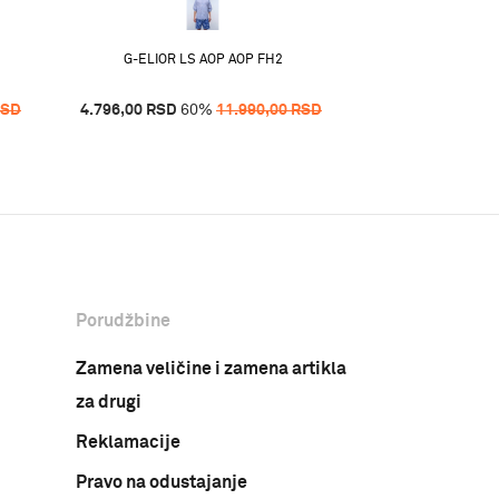
G-ELIOR LS AOP AOP FH2
G-ELIOR LS
RSD
4.796,00
RSD
60
%
11.990,00
RSD
4.796,00
RSD
60
Porudžbine
Zamena veličine i zamena artikla
za drugi
Reklamacije
Pravo na odustajanje