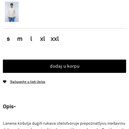
s
m
l
xl
xxl
dodaj u korpu
Sačuvajte u listi želja
Opis
Lanena košulja dugih rukava otelotvoruje prepoznatljivu mešavinu