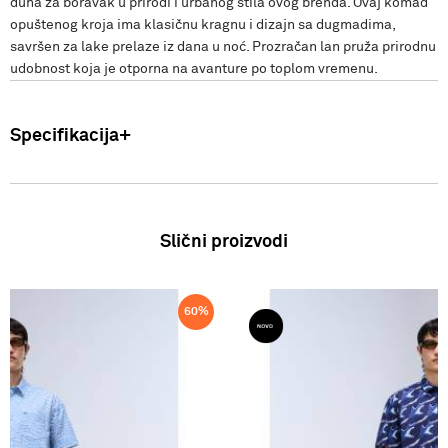
duha za boravak u prirodi i urbanog stila ovog brenda. Ovaj komad
opuštenog kroja ima klasičnu kragnu i dizajn sa dugmadima,
savršen za lake prelaze iz dana u noć. Prozračan lan pruža prirodnu
udobnost koja je otporna na avanture po toplom vremenu.
Specifikacija
Uvoznik: Punto Blu d.o.o. Hadži-Melentijeva 59, Beograd, Srbija.
Proizvođač: VF International SAGL-Stabio, Švajcarska Muska
kosulja Sastav: 100%lan Zemlja porekla: Indonezija SS26
Slični proizvodi
60
%