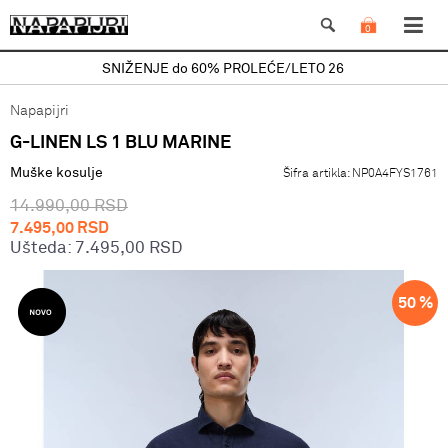
0
SNIŽENJE do 60% PROLEĆE/LETO 26
Napapijri
G-LINEN LS 1 BLU MARINE
Muške kosulje
Šifra artikla:
NP0A4FYS1761
14.990,00
RSD
7.495,00
RSD
Ušteda:
7.495,00
RSD
50
%