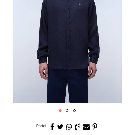
1
2
3
Podeli