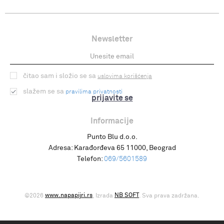
Newsletter
čitao sam i složio se sa
uslovima korišćenja
slažem se sa
pravilima privatnosti
prijavite se
Informacije
Punto Blu d.o.o.
Adresa:
Karađorđeva 65 11000, Beograd
Telefon:
069/5601589
www.napapijri.rs
NB SOFT
©2026
, Izrada
. Sva prava zadržana.