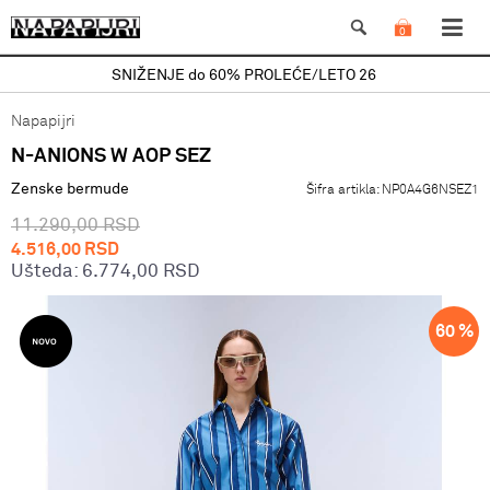
0
SNIŽENJE do 60% PROLEĆE/LETO 26
Napapijri
N-ANIONS W AOP SEZ
Zenske bermude
Šifra artikla:
NP0A4G6NSEZ1
11.290,00
RSD
4.516,00
RSD
Ušteda:
6.774,00
RSD
60
%