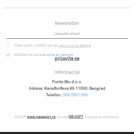
Newsletter
čitao sam i složio se sa
uslovima korišćenja
slažem se sa
pravilima privatnosti
prijavite se
Informacije
Punto Blu d.o.o.
Adresa:
Karađorđeva 65 11000, Beograd
Telefon:
069/5601589
www.napapijri.rs
NB SOFT
©2026
, Izrada
. Sva prava zadržana.