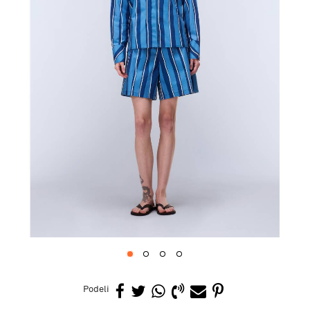
1
2
3
4
Podeli