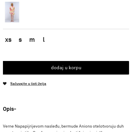
xs
s
m
l
dodaj u korpu
Sačuvajte u listi želja
Opis
Verne Napapijrijevom nasleđu, bermude Anions otelotvoruju duh