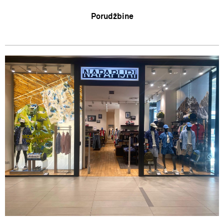
Deca
Zaposlenje
Uslovi korišćenja i prodaje
Porudžbine
Karta veličina
Saradnja
Politika privatnosti
Zamena veličine i zamena artikla za drugi
Kontakt
Načini plaćanja
Reklamacije
Najčešća pitanja
Pravo na odustajanje
Povraćaj sredstva
Isporuka
Pronađi radnju