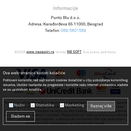
Informacije
Punto Blu d.o.o.
Adresa:
Karađorđeva 65 11000, Beograd
Telefon:
069/5601589
www.napapijri.rs
NB SOFT
©2026
, Izrada
. Sva prava zadržana.
Ova web-stranica koristi kolačiće
Poštovani korisniče, naš sajt koristi cookies (kolačiće) u cilju poboljšanja korisničkog
iskustva. Ukoliko nastavite da pregledate i koristite našu Internet prodavnicu, slažete
se sa upotrebom kolačića.
Nastojimo da budemo što precizniji u opisu proizvoda, prikazu slika i samih
Nužni
Statistika
Marketing
Saznaj više
cena, ali ne možemo garantovati da su sve informacije kompletne i bez
greške. Svi artikli prikazani na sajtu su deo naše ponude i ne podrazumeva
da su dostupni u svakom trenutku. Raspoloživost robe se proverava odmah
Slažem se
nakon potvrdjene porudzbine, u slucaju da narucena roba nije dostupna o
tome cete biti obavesteni na mail koji ste naveli.