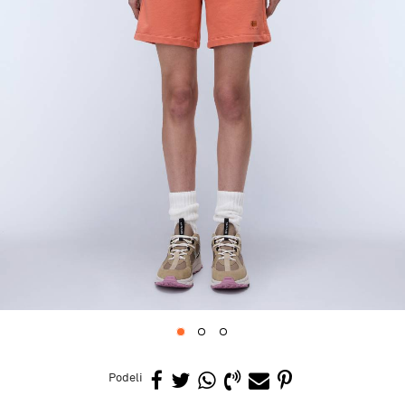
1
2
3
Podeli