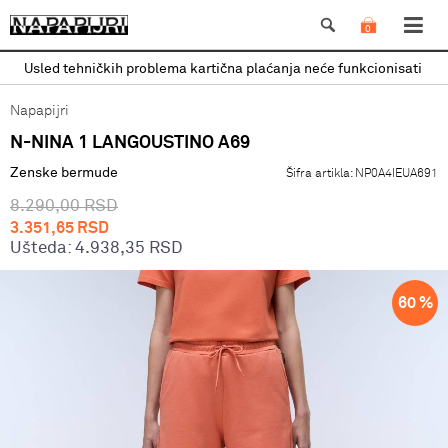
0
Usled tehničkih problema kartična plaćanja neće funkcionisati
Napapijri
N-NINA 1 LANGOUSTINO A69
Zenske bermude
Šifra artikla:
NP0A4IEUA691
8.290,00
RSD
3.351,65
RSD
Ušteda:
4.938,35
RSD
60
%