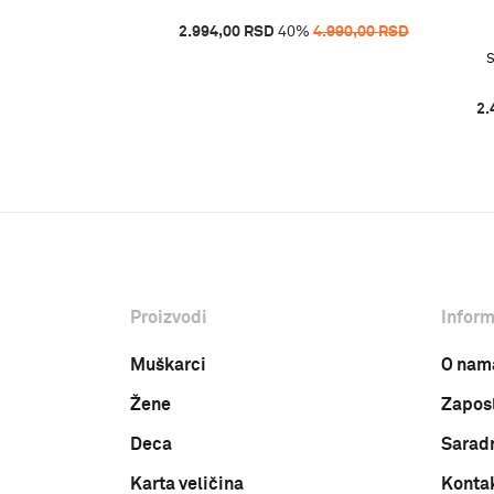
2.994,00
RSD
40
%
4.990,00
RSD
NAVAL ACADE B2Q
S
%
4.490,00
RSD
2.
Proizvodi
Inform
Muškarci
O nam
Žene
Zapos
Deca
Sarad
Karta veličina
Konta