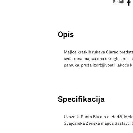
Podeli
Opis
Majica kratkih rukava Clarao predsta
svestrana majica ima okrugli izrez 
pamuka, pruža izdržljivost i lakoću k
Specifikacija
Uvoznik: Punto Blu d.o.o. Hadži-Mele
Švajcarska Zenska majica Sastav: 