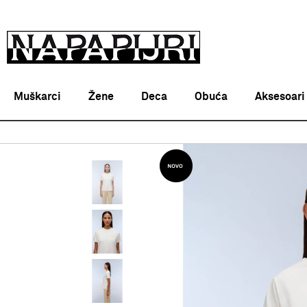
Muškarci
Žene
Deca
Obuća
Aksesoari
Napapijri Srbija online
PROIZVODI
ODEĆA
MAJICE