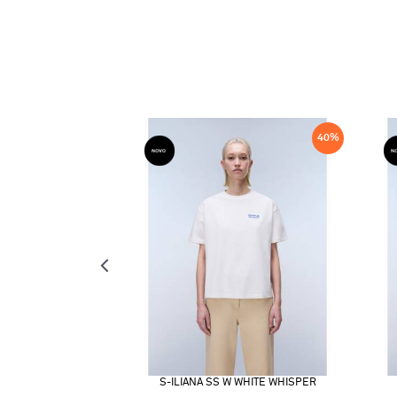
50
%
40
%
S-ILIANA SS W WHITE WHISPER