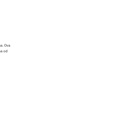
ma. Ova
na od