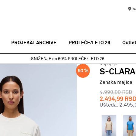
RA
PROJEKAT ARCHIVE
PROLEĆE/LETO 26
Outle
Zenska majica
S-CLARAO SS W WHITE WHISPER
SNIŽENJE do 60% PROLEĆE/LETO 26
Napapijri
S-CLARA
50
%
Zenska majica
4.990,00
RSD
2.494,99
RS
Ušteda:
2.495,