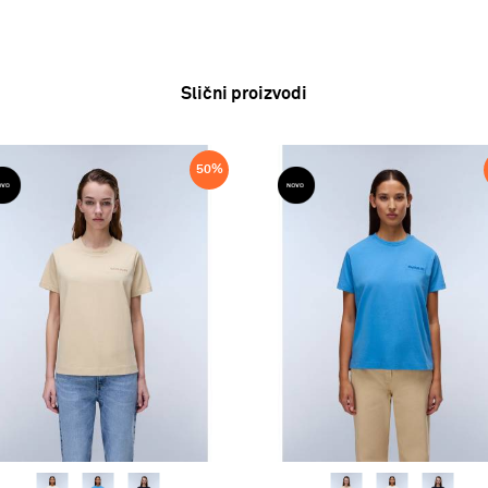
Slični proizvodi
50
%