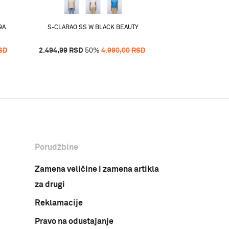
3.145,00
RSD
5
9A
S-CLARAO SS W BLACK BEAUTY
SD
2.494,99
RSD
50
%
4.990,00
RSD
Porudžbine
Zamena veličine i zamena artikla
za drugi
Reklamacije
Pravo na odustajanje