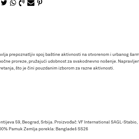
vlja prepoznatljiv spoj baštine aktivnosti na otvorenom i urbanog šar
i bočne proreze, pružajući udobnost za svakodnevno nošenje. Napravlje
retanja, što je čini pouzdanim izborom za razne aktivnosti.
ntijeva 59, Beograd, Srbija. Proizvođač: VF International SAGL-Stabio,
100% Pamuk Zemlja porekla: Bangladeš SS26