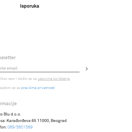
Isporuka
sletter
čitao sam i složio se sa
uslovima korišćenja
slažem se sa
pravilima privatnosti
ormacije
o Blu d.o.o.
sa:
Karađorđeva 65 11000, Beograd
fon:
069/5601589