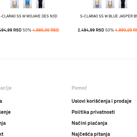
-CLARAO SS W MOJAVE DES N3D
S-CLARAO SS W BLUE JASPER B
494,99
RSD
50
%
4.990,00
RSD
2.494,99
RSD
50
%
4.990,00
R
acije
Pomoć
a
Uslovi korišćenja i prodaje
lenje
Politika privatnosti
nja
Načini plaćanja
kt
Najčešća pitanja