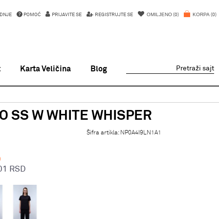
OMILJENO
KORPA
DNJE
POMOĆ
PRIJAVITE SE
REGISTRUJTE SE
0
0
t
Karta Veličina
Blog
Pretraži sajt
O SS W WHITE WHISPER
Šifra artikla:
NP0A4I9LN1A1
D
01
RSD