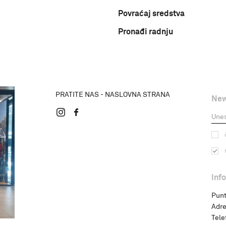
Povraćaj sredstva
Pronađi radnju
PRATITE NAS - NASLOVNA STRANA
New
Inf
Punt
Adre
Tele