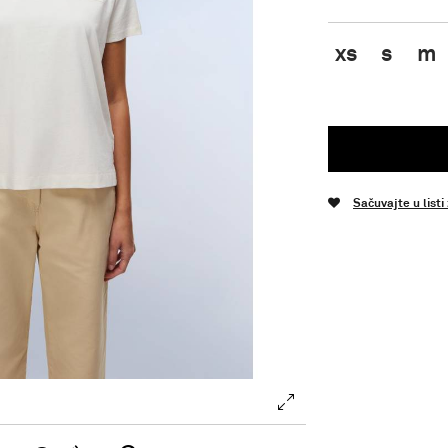
xs
s
m
Sačuvajte u listi
.