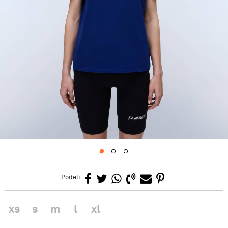
1
2
3
Podeli
xs
s
m
l
xl