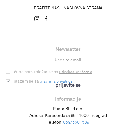
PRATITE NAS - NASLOVNA STRANA
Newsletter
čitao sam i složio se sa
uslovima korišćenja
slažem se sa
pravilima privatnosti
prijavite se
Informacije
Punto Blu d.o.o.
Adresa:
Karađorđeva 65 11000, Beograd
Telefon:
069/5601589