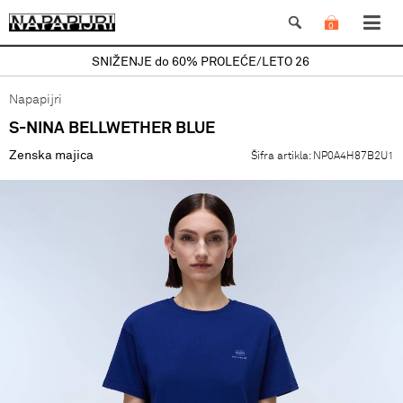
0
SNIŽENJE do 60% PROLEĆE/LETO 26
Napapijri
S-NINA BELLWETHER BLUE
Zenska majica
Šifra artikla:
NP0A4H87B2U1