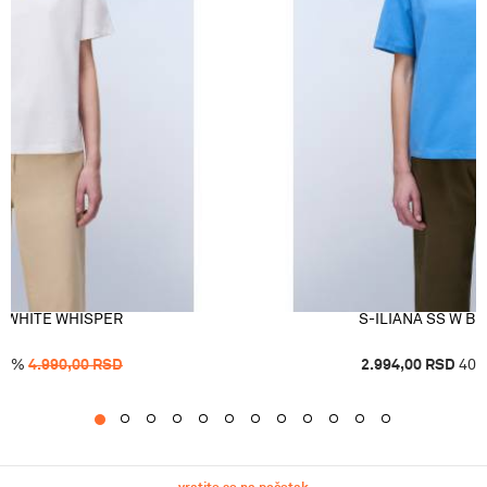
W WHITE WHISPER
S-ILIANA SS W B
40
%
4.990,00
RSD
2.994,00
RSD
40
1
2
3
4
5
6
7
8
9
10
11
12