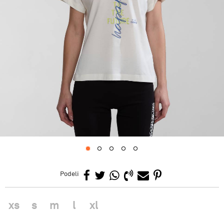
1
2
3
4
5
Podeli
xs
s
m
l
xl