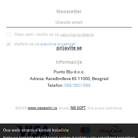
Newsletter
čitao sam i složio se sa
uslovima korišćenja
slažem se sa
pravilima privatnosti
prijavite se
Informacije
Punto Blu d.o.o.
Adresa:
Karađorđeva 65 11000, Beograd
Telefon:
069/5601589
www.napapijri.rs
NB SOFT
©2026
, Izrada
. Sva prava zadržana.
Ova web-stranica koristi kolačiće
Poštovani korisniče, naš sajt koristi cookies (kolačiće) u cilju poboljšanja korisničkog