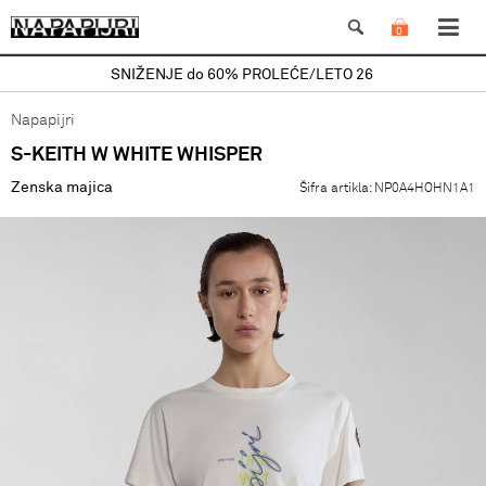
0
SNIŽENJE do 60% PROLEĆE/LETO 26
Napapijri
S-KEITH W WHITE WHISPER
Zenska majica
Šifra artikla:
NP0A4HOHN1A1