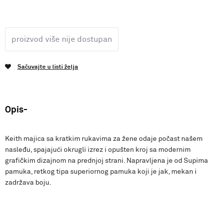
proizvod više nije dostupan
Sačuvajte u listi želja
Opis
Keith majica sa kratkim rukavima za žene odaje počast našem
nasleđu, spajajući okrugli izrez i opušten kroj sa modernim
grafičkim dizajnom na prednjoj strani. Napravljena je od Supima
pamuka, retkog tipa superiornog pamuka koji je jak, mekan i
zadržava boju.