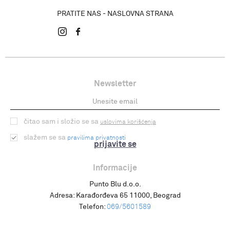
PRATITE NAS - NASLOVNA STRANA
Newsletter
čitao sam i složio se sa
uslovima korišćenja
slažem se sa
pravilima privatnosti
prijavite se
Informacije
Punto Blu d.o.o.
Adresa:
Karađorđeva 65 11000, Beograd
Telefon:
069/5601589