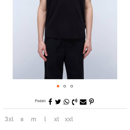
1
2
3
Podeli
3xl
s
m
l
xl
xxl