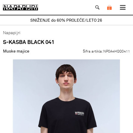
0
SNIŽENJE do 60% PROLEĆE/LETO 26
Napapijri
S-KASBA BLACK 041
Muske majice
Šifra artikla:
NP0A4HQQ0411