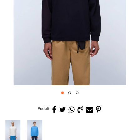
1
2
3
Podeli