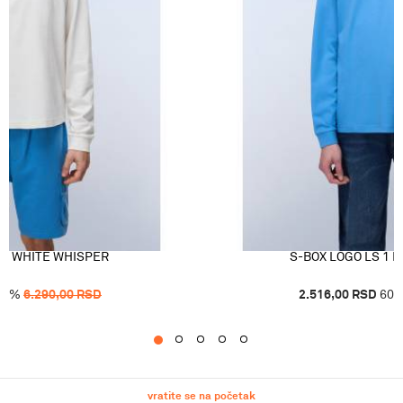
 1 WHITE WHISPER
S-BOX LOGO LS 1 
60
%
6.290,00
RSD
2.516,00
RSD
60
1
2
3
4
5
vratite se na početak