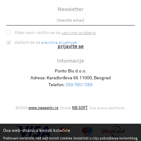
Newsletter
čitao sam i složio se sa
uslovima korišćenja
slažem se sa
pravilima privatnosti
prijavite se
Informacije
Punto Blu d.o.o.
Adresa:
Karađorđeva 65 11000, Beograd
Telefon:
069/5601589
www.napapijri.rs
NB SOFT
©2026
, Izrada
. Sva prava zadržana.
Ova web-stranica koristi kolačiće
Poštovani korisniče, naš sajt koristi cookies (kolačiće) u cilju poboljšanja korisničkog