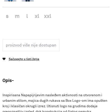
s
m
l
xl
xxl
proizvod više nije dostupan
Sačuvajte u listi želja
Opis
Inspirisana Napapijrijevim nasleđem aktivnosti na otvorenom i
urbanim stilom, majica dugih rukava sa Box Logo-om ima opušten
kroj i klasičan okrugli izrez. Utisnuti logo na grudima dodaje
prepoznatljiv izgled, dok konstrukcija od čistog pamuka