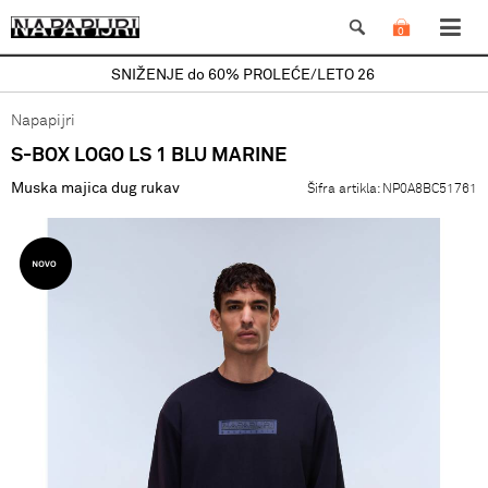
0
SNIŽENJE do 60% PROLEĆE/LETO 26
Napapijri
S-BOX LOGO LS 1 BLU MARINE
Muska majica dug rukav
Šifra artikla:
NP0A8BC51761