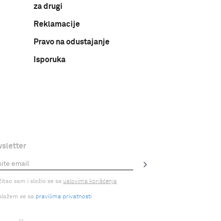
za drugi
Reklamacije
Pravo na odustajanje
Isporuka
sletter
čitao sam i složio se sa
uslovima korišćenja
slažem se sa
pravilima privatnosti