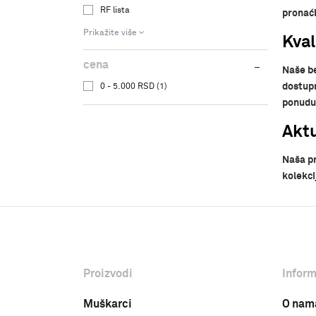
RF lista
pronaći
Prikažite više
Kval
cena
Naše be
dostupn
0 - 5.000 RSD (1)
ponudu 
Aktu
Naša pr
kolekci
Proizvodi
Inform
Muškarci
O nam