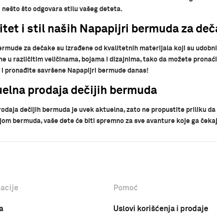
 nešto što odgovara stilu vašeg deteta.
itet i stil naših Napapijri bermuda za de
rmude za dečake su izrađene od kvalitetnih materijala koji su udobni i
e u različitim veličinama, bojama i dizajnima, tako da možete pronać
i pronađite savršene Napapijri bermude danas!
elna prodaja dečijih bermuda
odaja dečijih bermuda je uvek aktuelna, zato ne propustite priliku d
jom bermuda, vaše dete će biti spremno za sve avanture koje ga čekaj
acije
Pomoć
a
Uslovi korišćenja i prodaje