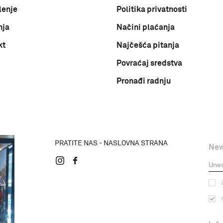
lenje
Politika privatnosti
nja
Načini plaćanja
kt
Najčešća pitanja
Povraćaj sredstva
Pronađi radnju
PRATITE NAS - NASLOVNA STRANA
New