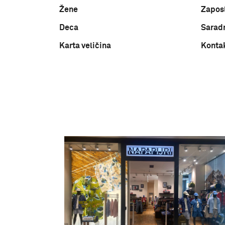
Žene
Zapos
Deca
Sarad
Karta veličina
Konta