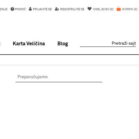
OMILJENO
KORPA
DNJE
POMOĆ
PRIJAVITE SE
REGISTRUJTE SE
0
0
t
Karta Veličina
Blog
Pretraži sajt