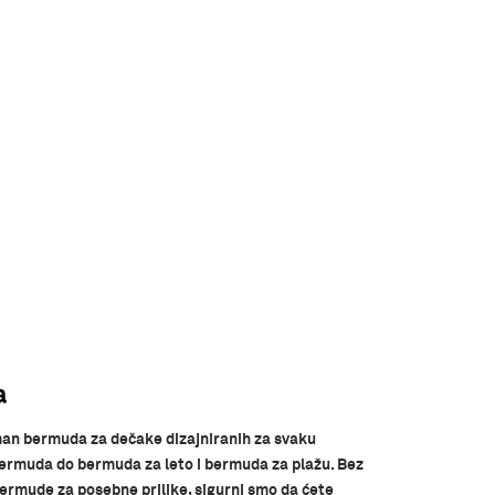
a
iman bermuda za dečake dizajniranih za svaku
i bermuda do bermuda za leto i bermuda za plažu. Bez
bermude za posebne prilike, sigurni smo da ćete