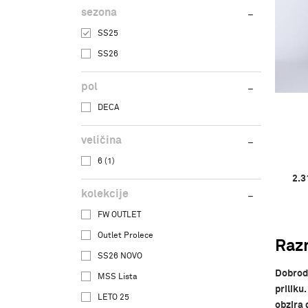
sezona
SS25
SS26
pol
DECA
veličina
6
(1)
2.3
kolekcije
FW OUTLET
Outlet Prolece
Razn
SS26 NOVO
Dobrodo
MSS Lista
priliku
LETO 25
obzira 