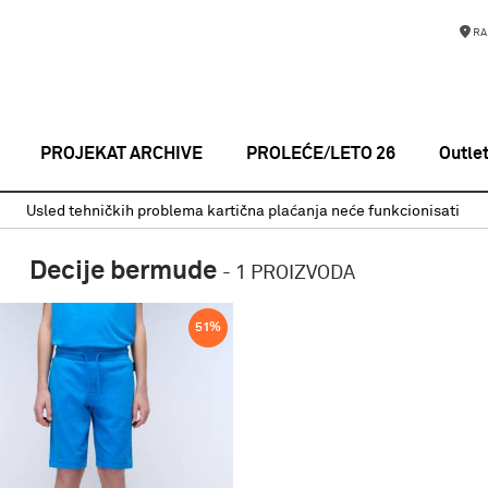
RA
PROJEKAT ARCHIVE
PROLEĆE/LETO 26
Outle
Decije bermude
Usled tehničkih problema kartična plaćanja neće funkcionisati
Decije bermude
-
1 PROIZVODA
51
%