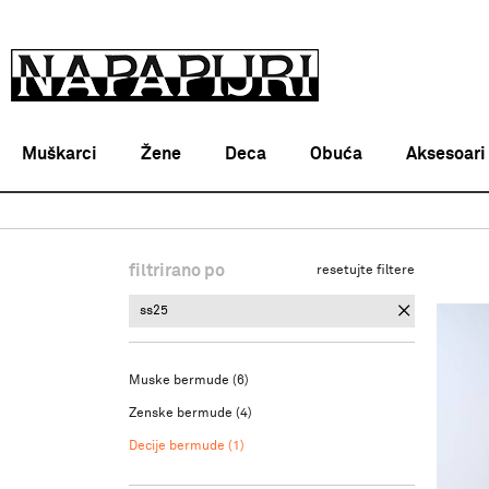
Muškarci
Žene
Deca
Obuća
Aksesoari
Napapijri Srbija online
PROIZVODI
ODEĆA
BERMUDE
filtrirano po
resetujte filtere
ss25
Muske bermude
(6)
Zenske bermude
(4)
Decije bermude
(1)