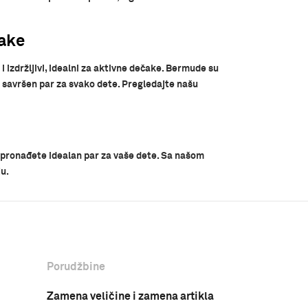
čake
 izdržljivi, idealni za aktivne dečake. Bermude su
i savršen par za svako dete. Pregledajte našu
a pronađete idealan par za vaše dete. Sa našom
u.
Porudžbine
Zamena veličine i zamena artikla