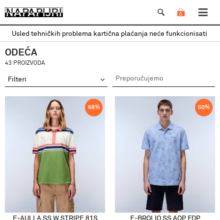
0
Usled tehničkih problema kartična plaćanja neće funkcionisati
ODEĆA
43 PROIZVODA
Filteri
68
%
60
%
E-AULLA SS W STRIPE 81S
E-BROLIO SS AOP FDP