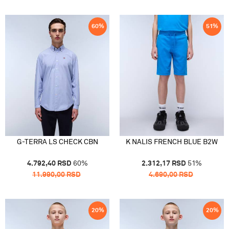
60
%
51
%
G-TERRA LS CHECK CBN
K NALIS FRENCH BLUE B2W
4.792,40
RSD
60
%
2.312,17
RSD
51
%
11.990,00
RSD
4.690,00
RSD
20
%
20
%