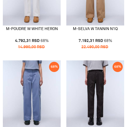
M-POUDRE W WHITE HERON
M-SELVA W TANNIN N1Q
4.792,31
RSD
68
%
7.192,31
RSD
68
%
14.990,00
RSD
22.490,00
RSD
68
%
68
%