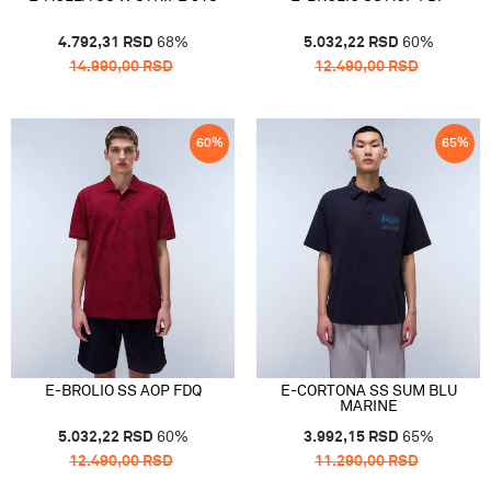
4.792,31
RSD
68
%
5.032,22
RSD
60
%
14.990,00
RSD
12.490,00
RSD
60
%
65
%
E-BROLIO SS AOP FDQ
E-CORTONA SS SUM BLU
MARINE
5.032,22
RSD
60
%
3.992,15
RSD
65
%
12.490,00
RSD
11.290,00
RSD