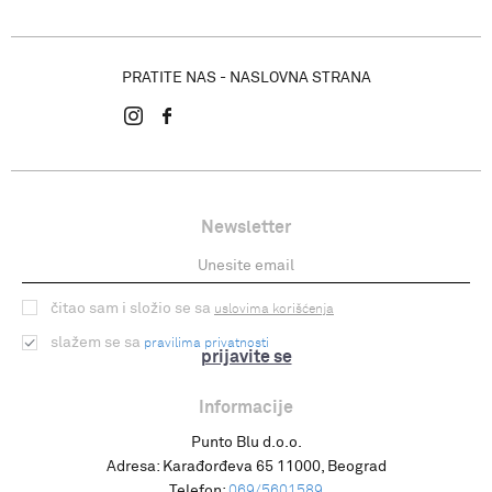
PRATITE NAS - NASLOVNA STRANA
Newsletter
čitao sam i složio se sa
uslovima korišćenja
slažem se sa
pravilima privatnosti
prijavite se
Informacije
Punto Blu d.o.o.
Adresa:
Karađorđeva 65 11000, Beograd
Telefon:
069/5601589