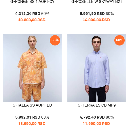
G-RONGE SS 1 AOP FCY
G-ROSELLE W SKYWAY B2T
4.312,34
RSD
60
%
5.991,50
RSD
60
%
10.690,00
RSD
14.990,00
RSD
68
%
60
%
G-TALLA SS AOP FED
G-TERRA LS CB MP9
5.992,01
RSD
68
%
4.792,40
RSD
60
%
18.690,00
RSD
11.990,00
RSD