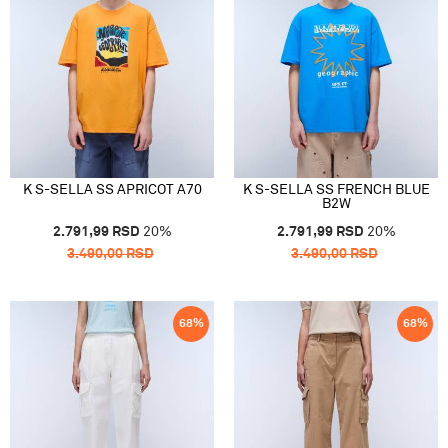
K S-SELLA SS APRICOT A70
K S-SELLA SS FRENCH BLUE
B2W
2.791,99
RSD
20
%
2.791,99
RSD
20
%
3.490,00
RSD
3.490,00
RSD
68
%
68
%