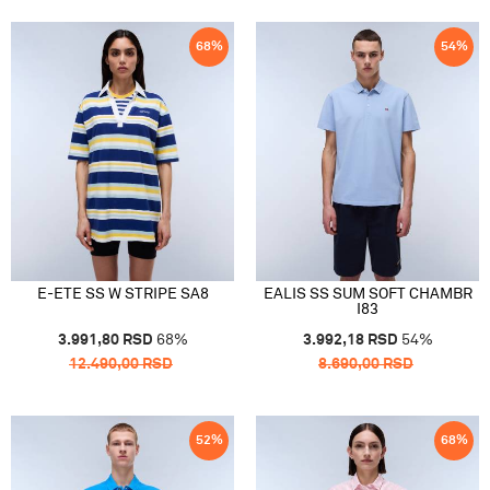
68
%
54
%
E-ETE SS W STRIPE SA8
EALIS SS SUM SOFT CHAMBR
I83
3.991,80
RSD
68
%
3.992,18
RSD
54
%
12.490,00
RSD
8.690,00
RSD
52
%
68
%