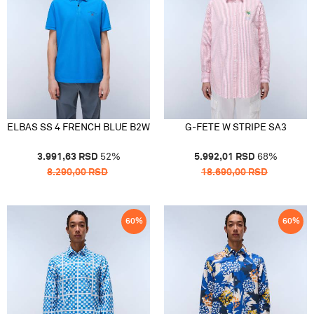
ELBAS SS 4 FRENCH BLUE B2W
G-FETE W STRIPE SA3
3.991,63
RSD
52
%
5.992,01
RSD
68
%
8.290,00
RSD
18.690,00
RSD
60
%
60
%