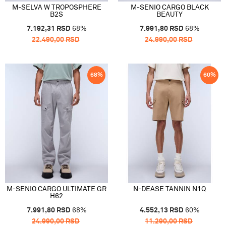
M-SELVA W TROPOSPHERE
M-SENIO CARGO BLACK
B2S
BEAUTY
7.192,31
RSD
68
%
7.991,80
RSD
68
%
22.490,00
RSD
24.990,00
RSD
68
%
60
%
M-SENIO CARGO ULTIMATE GR
N-DEASE TANNIN N1Q
H62
7.991,80
RSD
68
%
4.552,13
RSD
60
%
24.990,00
RSD
11.290,00
RSD