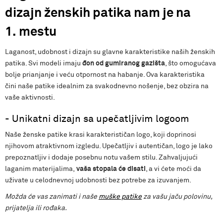
dizajn ženskih patika nam je na
1. mestu
Laganost, udobnost i dizajn su glavne karakteristike naših ženskih
patika. Svi modeli imaju
đon od gumiranog gazišta
, što omogućava
bolje prianjanje i veću otpornost na habanje. Ova karakteristika
čini naše patike idealnim za svakodnevno nošenje, bez obzira na
vaše aktivnosti.
- Unikatni dizajn sa upečatljivim logoom
Naše ženske patike krasi karakterističan logo, koji doprinosi
njihovom atraktivnom izgledu. Upečatljiv i autentičan, logo je lako
prepoznatljiv i dodaje posebnu notu vašem stilu. Zahvaljujući
laganim materijalima,
vaša stopala će disati
, a vi ćete moći da
uživate u celodnevnoj udobnosti bez potrebe za izuvanjem.
Možda će vas zanimati i naše
muške patike
za vašu jaču polovinu,
prijatelja ili rođaka.