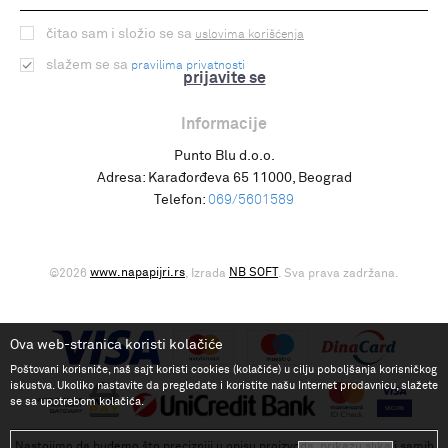
čitao sam i složio se sa
uslovima korišćenja
slažem se sa
pravilima privatnosti
prijavite se
Informacije
Punto Blu d.o.o.
Adresa:
Karađorđeva 65 11000, Beograd
Telefon:
069/5601589
www.napapijri.rs
NB SOFT
©2026
, Izrada
. Sva prava zadržana.
Ova web-stranica koristi kolačiće
Poštovani korisniče, naš sajt koristi cookies (kolačiće) u cilju poboljšanja korisničkog
iskustva. Ukoliko nastavite da pregledate i koristite našu Internet prodavnicu, slažete
se sa upotrebom kolačića.
Nastojimo da budemo što precizniji u opisu proizvoda, prikazu slika i samih