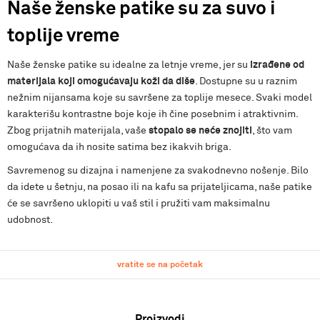
Naše ženske patike su za suvo i
toplije vreme
Naše ženske patike su idealne za letnje vreme, jer su
izrađene od
materijala koji omogućavaju koži da diše
. Dostupne su u raznim
nežnim nijansama koje su savršene za toplije mesece. Svaki model
karakterišu kontrastne boje koje ih čine posebnim i atraktivnim.
Zbog prijatnih materijala, vaše
stopalo se neće znojiti
, što vam
omogućava da ih nosite satima bez ikakvih briga.
Savremenog su dizajna i namenjene za svakodnevno nošenje. Bilo
da idete u šetnju, na posao ili na kafu sa prijateljicama, naše patike
će se savršeno uklopiti u vaš stil i pružiti vam maksimalnu
udobnost.
vratite se na početak
Proizvodi