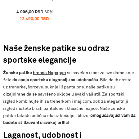
4.996,00
RSD
60
%
12.490,00
RSD
Naše ženske patike su odraz
sportske elegancije
Ženske patike
brenda Napapijri
su savršen izbor za sve dame koje
žele
da spoje sportsku eleganciju sa udobnošću
. Bilo da ih nosite
uz trenerke, šorceve, suknje ili pantalone, naše patike su
dizajnirane da se savršeno uklope u svaki vaš stil. Za sportski
izgled kombinujte ih sa trenerkom i majicom, dok za elegantniji
izgled možete birati pantalone i klasične majice. Naše ženske
patike takođe odlično idu uz košulje i bluze,
omogućavajući vam da
budete stilizovani u svakoj prilici
.
Laganost, udobnost i