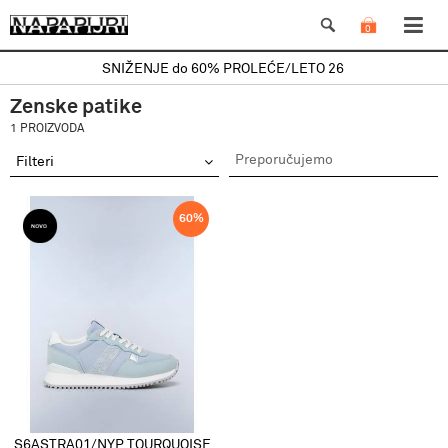
0
SNIŽENJE do 60% PROLEĆE/LETO 26
Zenske patike
1 PROIZVODA
Filteri
60
%
S6ASTRA01/NYP TOURQUOISE