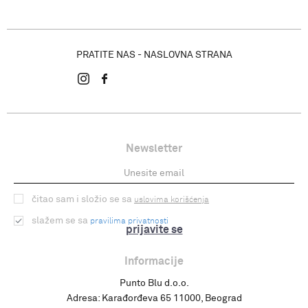
PRATITE NAS - NASLOVNA STRANA
Newsletter
čitao sam i složio se sa
uslovima korišćenja
slažem se sa
pravilima privatnosti
prijavite se
Informacije
Punto Blu d.o.o.
Adresa:
Karađorđeva 65 11000, Beograd