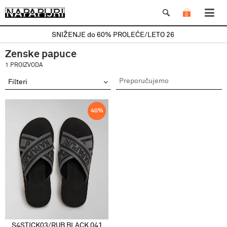
0
SNIŽENJE do 60% PROLEĆE/LETO 26
Zenske papuce
1 PROIZVODA
Filteri
40
%
S4STICK03/RUB BLACK 041