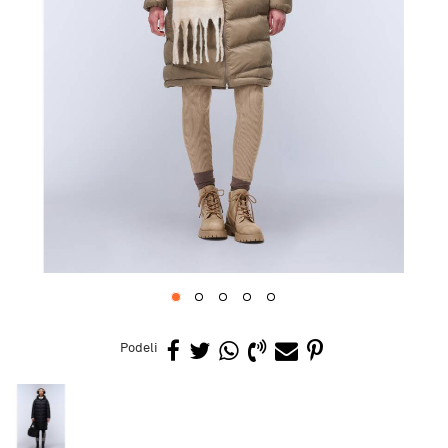
1
2
3
4
5
Podeli