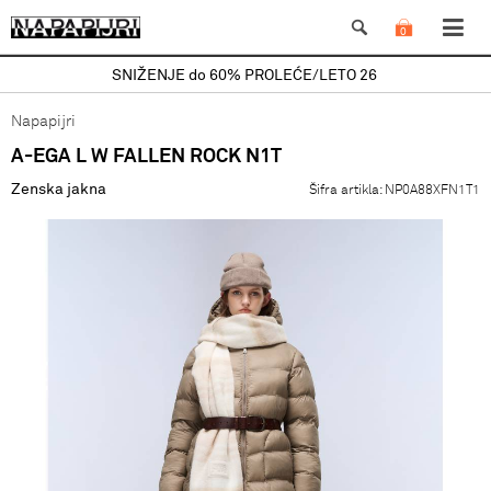
0
SNIŽENJE do 60% PROLEĆE/LETO 26
Napapijri
A-EGA L W FALLEN ROCK N1T
Zenska jakna
Šifra artikla:
NP0A88XFN1T1