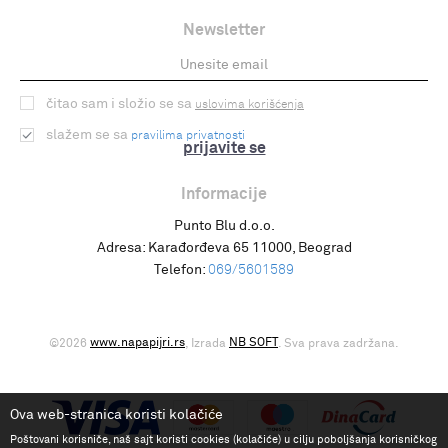
Newsletter
čitao sam i složio se sa
uslovima korišćenja
slažem se sa
pravilima privatnosti
prijavite se
Informacije
Punto Blu d.o.o.
Adresa:
Karađorđeva 65 11000, Beograd
Telefon:
069/5601589
www.napapijri.rs
NB SOFT
©2026
, Izrada
. Sva prava zadržana.
Ova web-stranica koristi kolačiće
Poštovani korisniče, naš sajt koristi cookies (kolačiće) u cilju poboljšanja korisničkog