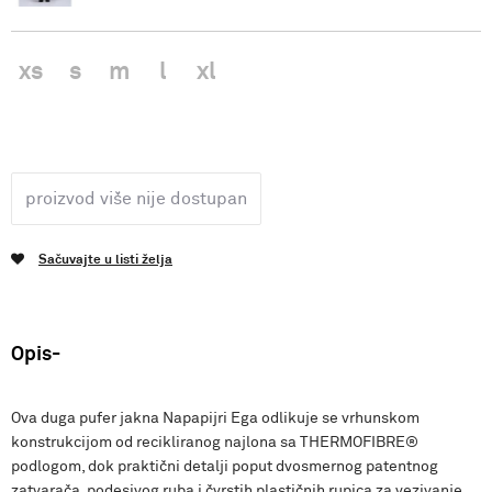
xs
s
m
l
xl
proizvod više nije dostupan
Sačuvajte u listi želja
Opis
Ova duga pufer jakna Napapijri Ega odlikuje se vrhunskom
konstrukcijom od recikliranog najlona sa THERMOFIBRE®
podlogom, dok praktični detalji poput dvosmernog patentnog
zatvarača, podesivog ruba i čvrstih plastičnih rupica za vezivanje