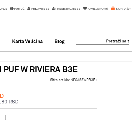
OMILJENO
KORPA
DNJE
POMOĆ
PRIJAVITE SE
REGISTRUJTE SE
0
0
t
Karta Veličina
Blog
Pretraži sajt
 PUF W RIVIERA B3E
Šifra artikla:
NP0A88WRB3E1
D
,80
RSD
l