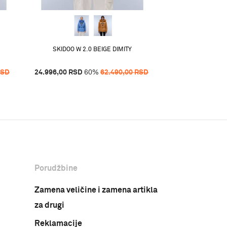
SKIDOO W 2.0 BEIGE DIMITY
A-GLANE W 1 
RSD
24.996,00
RSD
60
%
62.490,00
RSD
20.971,20
RSD
5
Porudžbine
Zamena veličine i zamena artikla
za drugi
Reklamacije