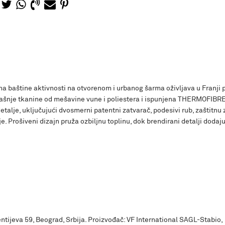
a baštine aktivnosti na otvorenom i urbanog šarma oživljava u Franji 
ljašnje tkanine od mešavine vune i poliestera i ispunjena THERMOFIB
talje, uključujući dvosmerni patentni zatvarač, podesivi rub, zaštitnu 
e. Prošiveni dizajn pruža ozbiljnu toplinu, dok brendirani detalji dodaj
ntijeva 59, Beograd, Srbija. Proizvođač: VF International SAGL-Stabio,