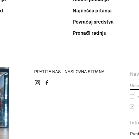
kt
Najčešća pitanja
Povraćaj sredstva
Pronađi radnju
PRATITE NAS - NASLOVNA STRANA
New
Inf
Punt