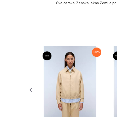
Švajcarska Zenska jakna Zemlja po
68
%
60
%