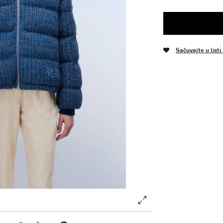
Sačuvajte u listi
.