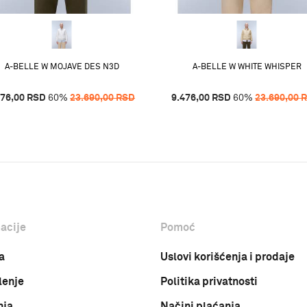
A-BELLE W MOJAVE DES N3D
A-BELLE W WHITE WHISPER
476,00
RSD
60
%
23.690,00
RSD
9.476,00
RSD
60
%
23.690,00
acije
Pomoć
a
Uslovi korišćenja i prodaje
lenje
Politika privatnosti
nja
Načini plaćanja