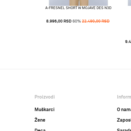
A-FRESNEL SHORT W MOJAVE DES N3D
8.996,00
RSD
60
%
22.490,00
RSD
BROWN TOBACCO
%
62.490,00
RSD
9.
Proizvodi
Inform
Muškarci
O nam
Žene
Zapos
Deca
Sarad