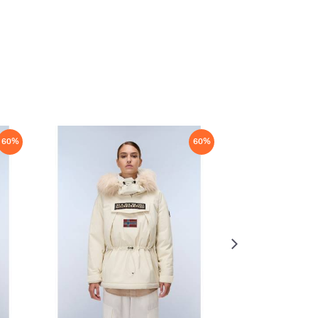
60
%
60
%