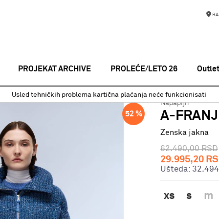
RA
PROJEKAT ARCHIVE
PROLEĆE/LETO 26
Outle
enska jakna
A-FRANJI PUF W RIVIERA B3E
Usled tehničkih problema kartična plaćanja neće funkcionisati
Napapijri
A-FRANJI
52
%
Zenska jakna
62.490,00
RSD
29.995,20
RS
Ušteda:
32.494
xs
s
m