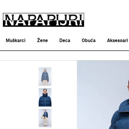
Muškarci
Žene
Deca
Obuća
Aksesoari
Napapijri Srbija online
PROIZVODI
ODEĆA
JAKNE
Z