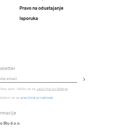
Pravo na odustajanje
Isporuka
sletter
čitao sam i složio se sa
uslovima korišćenja
slažem se sa
pravilima privatnosti
ormacije
o Blu d.o.o.