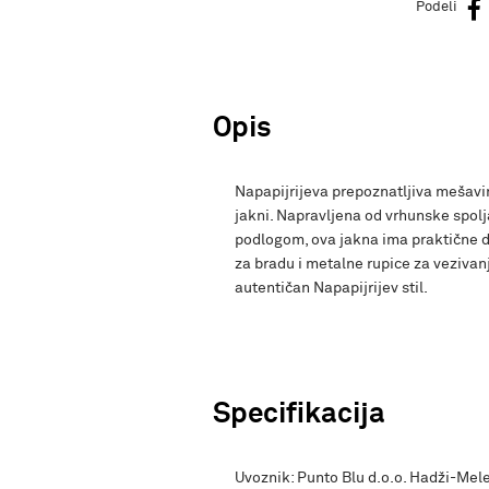
Podeli
Opis
Napapijrijeva prepoznatljiva mešavin
jakni. Napravljena od vrhunske spo
podlogom, ova jakna ima praktične de
za bradu i metalne rupice za vezivanj
autentičan Napapijrijev stil.
Specifikacija
Uvoznik: Punto Blu d.o.o. Hadži-Mele