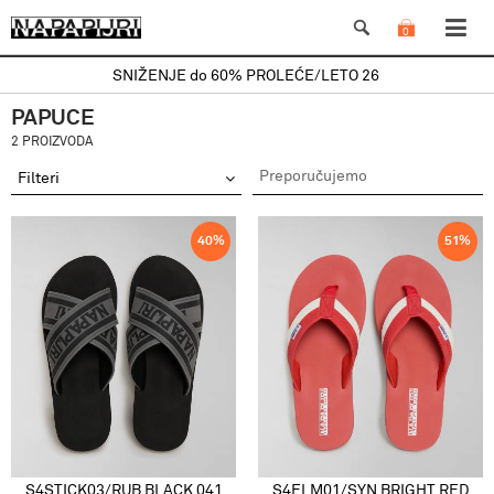
0
SNIŽENJE do 60% PROLEĆE/LETO 26
PAPUCE
2 PROIZVODA
Filteri
40
%
51
%
S4STICK03/RUB BLACK 041
S4ELM01/SYN BRIGHT RED