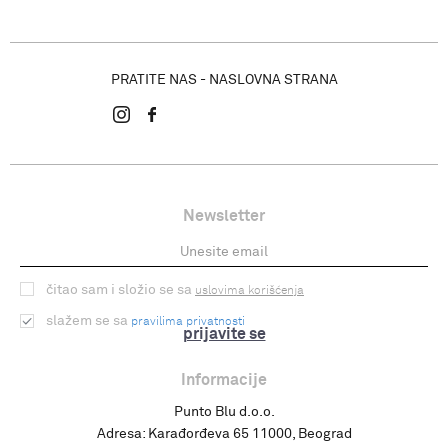
PRATITE NAS - NASLOVNA STRANA
Newsletter
čitao sam i složio se sa
uslovima korišćenja
slažem se sa
pravilima privatnosti
prijavite se
Informacije
Punto Blu d.o.o.
Adresa:
Karađorđeva 65 11000, Beograd