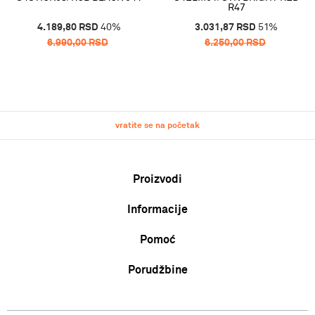
R47
4.189,80
RSD
40
%
3.031,87
RSD
51
%
6.990,00
RSD
6.250,00
RSD
vratite se na početak
Proizvodi
Informacije
Muškarci
Žene
Pomoć
O nama
Deca
Zaposlenje
Uslovi korišćenja i prodaje
Porudžbine
Karta veličina
Saradnja
Politika privatnosti
Zamena veličine i zamena artikla za drugi