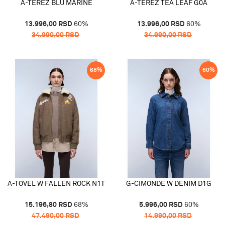
A-TEREZ BLU MARINE
A-TEREZ TEA LEAF G0A
13.996,00
RSD
60
%
13.996,00
RSD
60
%
34.990,00
RSD
34.990,00
RSD
68
%
60
%
A-TOVEL W FALLEN ROCK N1T
G-CIMONDE W DENIM D1G
15.196,80
RSD
68
%
5.996,00
RSD
60
%
47.490,00
RSD
14.990,00
RSD