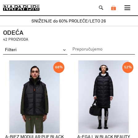
0
SNIŽENJE do 60% PROLEĆE/LETO 26
ODEĆA
42 PROIZVODA
Filteri
68
%
52
%
A-BIEZ MODULAR PUF BLACK
A-EGA L W BLACK BEAUTY