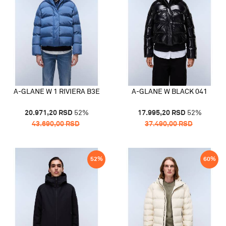
A-GLANE W 1 RIVIERA B3E
A-GLANE W BLACK 041
20.971,20
RSD
52
%
17.995,20
RSD
52
%
43.690,00
RSD
37.490,00
RSD
52
%
60
%