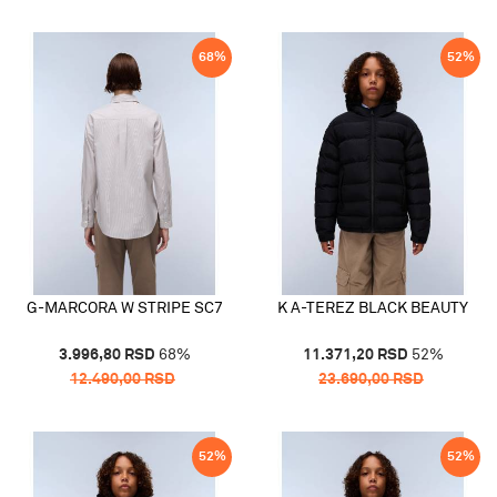
68
%
52
%
G-MARCORA W STRIPE SC7
K A-TEREZ BLACK BEAUTY
3.996,80
RSD
68
%
11.371,20
RSD
52
%
12.490,00
RSD
23.690,00
RSD
52
%
52
%