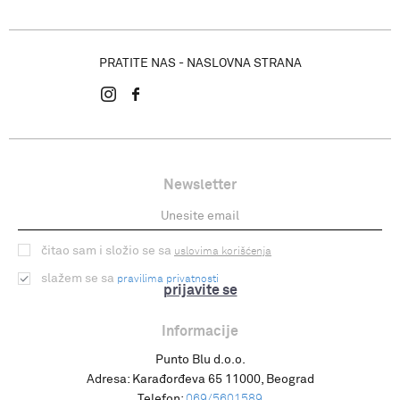
PRATITE NAS - NASLOVNA STRANA
Newsletter
čitao sam i složio se sa
uslovima korišćenja
slažem se sa
pravilima privatnosti
prijavite se
Informacije
Punto Blu d.o.o.
Adresa:
Karađorđeva 65 11000, Beograd
Telefon:
069/5601589