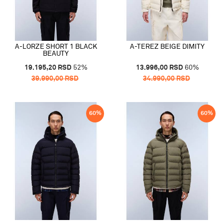
A-LORZE SHORT 1 BLACK
A-TEREZ BEIGE DIMITY
BEAUTY
19.195,20
RSD
52
%
13.996,00
RSD
60
%
39.990,00
RSD
34.990,00
RSD
60
%
60
%