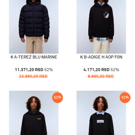
K A-TEREZ BLU MARINE
K B-ADIGE H AOP F0N
11.371,20
RSD
52
%
4.171,20
RSD
52
%
23.690,00
RSD
8.690,00
RSD
52
%
52
%