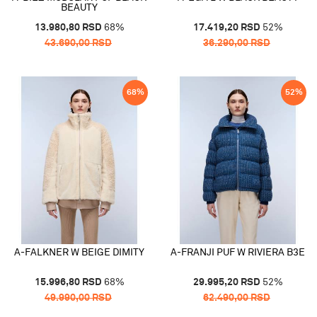
BEAUTY
13.980,80
RSD
68
%
17.419,20
RSD
52
%
43.690,00
RSD
36.290,00
RSD
68
%
52
%
A-FALKNER W BEIGE DIMITY
A-FRANJI PUF W RIVIERA B3E
15.996,80
RSD
68
%
29.995,20
RSD
52
%
49.990,00
RSD
62.490,00
RSD