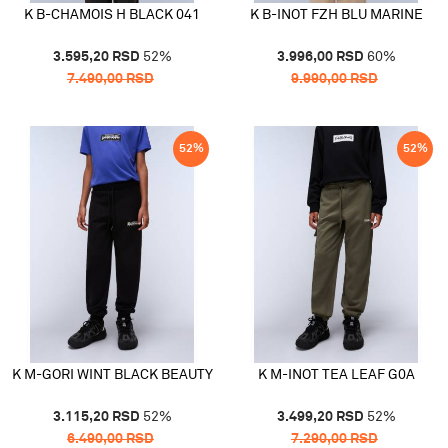
K B-CHAMOIS H BLACK 041
K B-INOT FZH BLU MARINE
3.595,20
RSD
52
%
3.996,00
RSD
60
%
7.490,00
RSD
9.990,00
RSD
52
%
52
%
K M-GORI WINT BLACK BEAUTY
K M-INOT TEA LEAF G0A
3.115,20
RSD
52
%
3.499,20
RSD
52
%
6.490,00
RSD
7.290,00
RSD