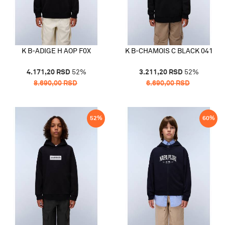
K B-ADIGE H AOP F0X
K B-CHAMOIS C BLACK 041
4.171,20
RSD
52
%
3.211,20
RSD
52
%
8.690,00
RSD
6.690,00
RSD
52
%
60
%