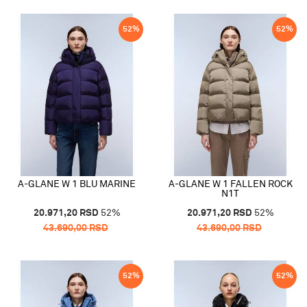
52
%
52
%
A-GLANE W 1 BLU MARINE
A-GLANE W 1 FALLEN ROCK
N1T
20.971,20
RSD
52
%
20.971,20
RSD
52
%
43.690,00
RSD
43.690,00
RSD
52
%
52
%