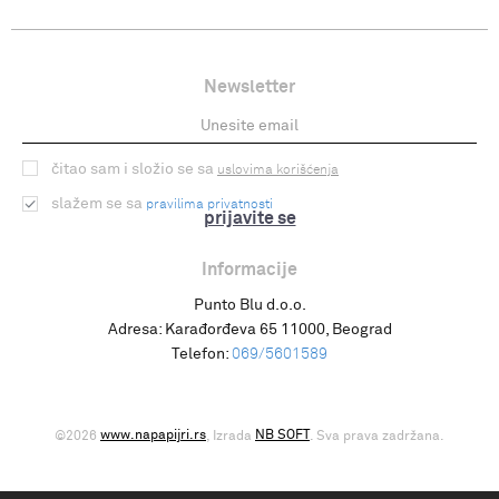
Newsletter
čitao sam i složio se sa
uslovima korišćenja
slažem se sa
pravilima privatnosti
prijavite se
Informacije
Punto Blu d.o.o.
Adresa:
Karađorđeva 65 11000, Beograd
Telefon:
069/5601589
www.napapijri.rs
NB SOFT
©2026
, Izrada
. Sva prava zadržana.