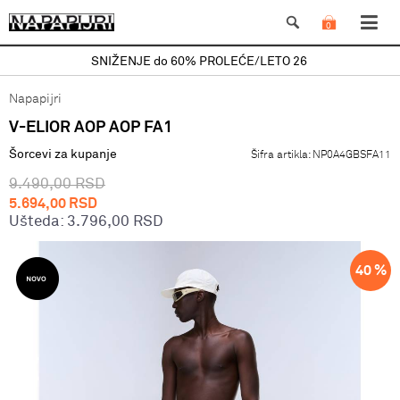
0
SNIŽENJE do 60% PROLEĆE/LETO 26
Napapijri
V-ELIOR AOP AOP FA1
Šorcevi za kupanje
Šifra artikla:
NP0A4GBSFA11
9.490,00
RSD
5.694,00
RSD
Ušteda:
3.796,00
RSD
40
%