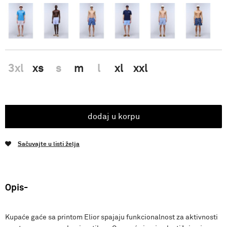
3xl
xs
s
m
l
xl
xxl
dodaj u korpu
Sačuvajte u listi želja
Opis
Kupaće gaće sa printom Elior spajaju funkcionalnost za aktivnosti