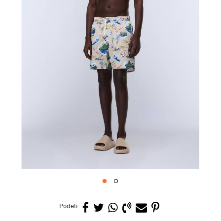
1
2
Podeli