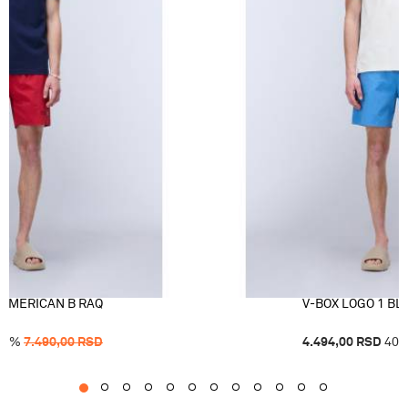
 AMERICAN B RAQ
V-BOX LOGO 1 BL
40
%
7.490,00
RSD
4.494,00
RSD
40
1
2
3
4
5
6
7
8
9
10
11
12