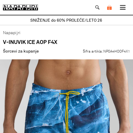
0
SNIŽENJE do 60% PROLEĆE/LETO 26
Napapijri
V-INUVIK ICE AOP F4X
Šorcevi za kupanje
Šifra artikla:
NP0A4HOOF4X1