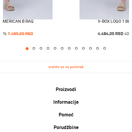
 AMERICAN B RAQ
V-BOX LOGO 1 BL
40
%
7.490,00
RSD
4.494,00
RSD
40
1
2
3
4
5
6
7
8
9
10
11
12
vratite se na početak
Proizvodi
Informacije
Muškarci
Žene
Pomoć
O nama
Deca
Zaposlenje
Uslovi korišćenja i prodaje
Porudžbine