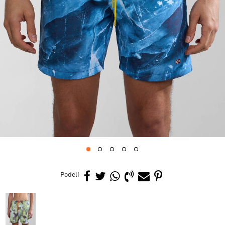
1
2
3
4
5
Podeli