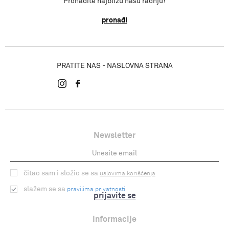
Pronađite najbližu našu radnju!
pronađi
PRATITE NAS - NASLOVNA STRANA
Newsletter
čitao sam i složio se sa
uslovima korišćenja
slažem se sa
pravilima privatnosti
prijavite se
Informacije