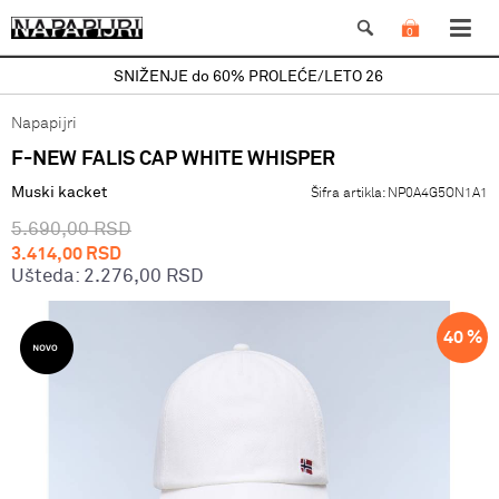
0
SNIŽENJE do 60% PROLEĆE/LETO 26
Napapijri
F-NEW FALIS CAP WHITE WHISPER
Muski kacket
Šifra artikla:
NP0A4G5ON1A1
5.690,00
RSD
3.414,00
RSD
Ušteda:
2.276,00
RSD
40
%