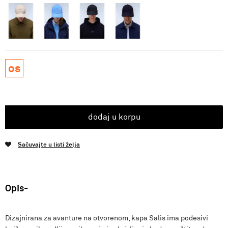
os
dodaj u korpu
Sačuvajte u listi želja
Opis
Dizajnirana za avanture na otvorenom, kapa Salis ima podesivi