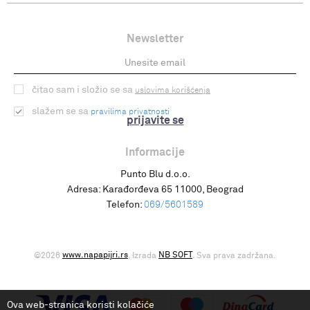
Newsletter
čitao sam i složio se sa
uslovima korišćenja
slažem se sa
pravilima privatnosti
prijavite se
Informacije
Punto Blu d.o.o.
Adresa:
Karađorđeva 65 11000, Beograd
Telefon:
069/5601589
www.napapijri.rs
NB SOFT
©2026
, Izrada
. Sva prava zadržana.
Ova web-stranica koristi kolačiće