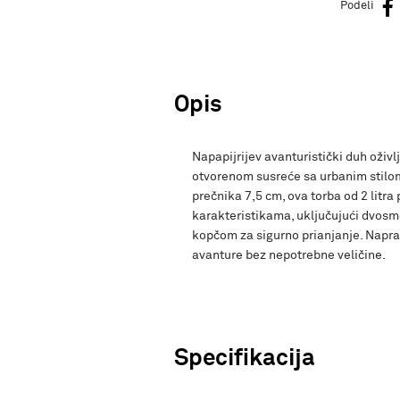
Podeli
Opis
Napapijrijev avanturistički duh oživl
otvorenom susreće sa urbanim stilom
prečnika 7,5 cm, ova torba od 2 lit
karakteristikama, uključujući dvosme
kopčom za sigurno prianjanje. Napra
avanture bez nepotrebne veličine.
Specifikacija