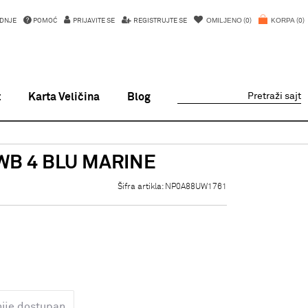
OMILJENO
KORPA
DNJE
POMOĆ
PRIJAVITE SE
REGISTRUJTE SE
0
0
t
Karta Veličina
Blog
Pretraži sajt
WB 4 BLU MARINE
Šifra artikla:
NP0A88UW1761
nije dostupan