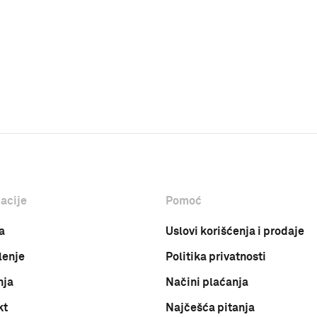
acije
Pomoć
a
Uslovi korišćenja i prodaje
lenje
Politika privatnosti
nja
Načini plaćanja
kt
Najčešća pitanja