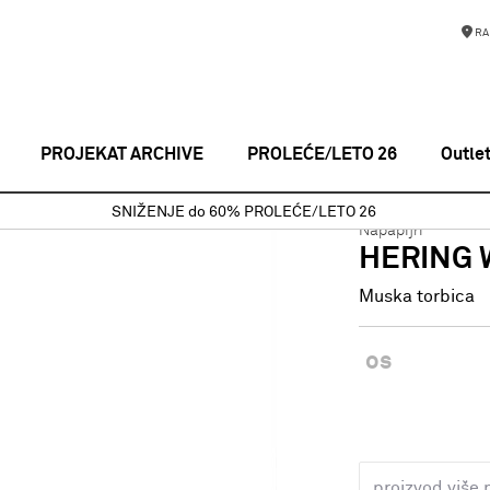
RA
PROJEKAT ARCHIVE
PROLEĆE/LETO 26
Outle
CE
Muska torbica
HERING WB 4 BLU MARINE
SNIŽENJE do 60% PROLEĆE/LETO 26
Napapijri
HERING 
Muska torbica
os
proizvod više 