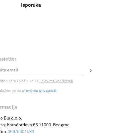
Isporuka
sletter
čitao sam i složio se sa
uslovima korišćenja
slažem se sa
pravilima privatnosti
ormacije
o Blu d.o.o.
sa:
Karađorđeva 65 11000, Beograd
fon:
069/5601589