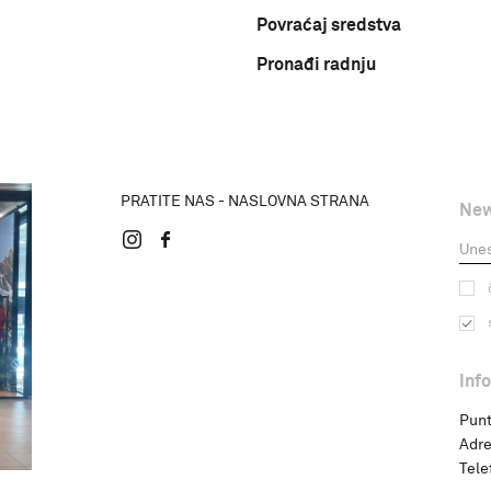
Povraćaj sredstva
Pronađi radnju
PRATITE NAS - NASLOVNA STRANA
New
Inf
Punt
Adre
Tele