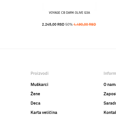
VOYAGE CB DARK OLIVE G3A
2.245,00
RSD
50
%
4.490,00
RSD
Proizvodi
Inform
Muškarci
O nam
Žene
Zapos
Deca
Sarad
Karta veličina
Konta