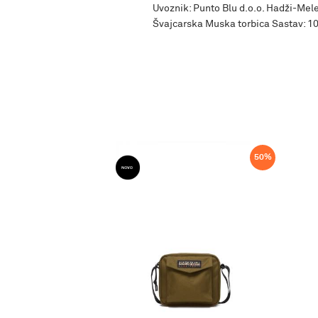
Uvoznik: Punto Blu d.o.o. Hadži-Mele
Švajcarska Muska torbica Sastav: 1
50
%