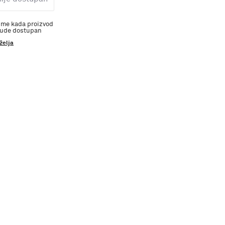
 me kada proizvod
bude dostupan
 želja