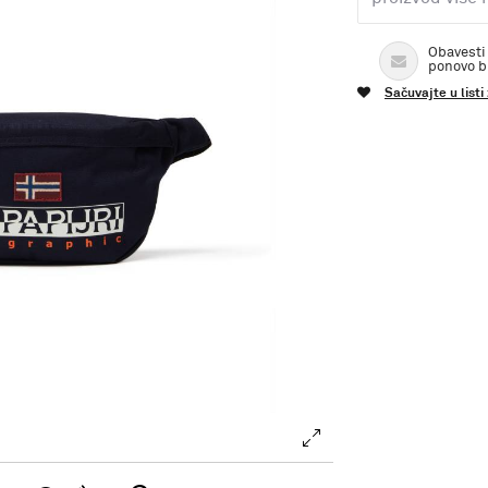
Obavesti
ponovo 
Sačuvajte u listi
.