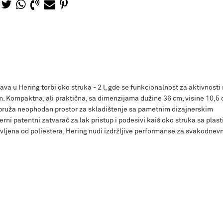
java u Hering torbi oko struka - 2 l, gde se funkcionalnost za aktivnosti
. Kompaktna, ali praktična, sa dimenzijama dužine 36 cm, visine 10,5 
ra pruža neophodan prostor za skladištenje sa pametnim dizajnerskim
rni patentni zatvarač za lak pristup i podesivi kaiš oko struka sa plas
vljena od poliestera, Hering nudi izdržljive performanse za svakodnev