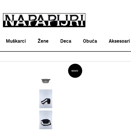
Muškarci
Žene
Deca
Obuća
Aksesoari
Napapijri Srbija online
PROIZVODI
AKSESOARI
TORBI