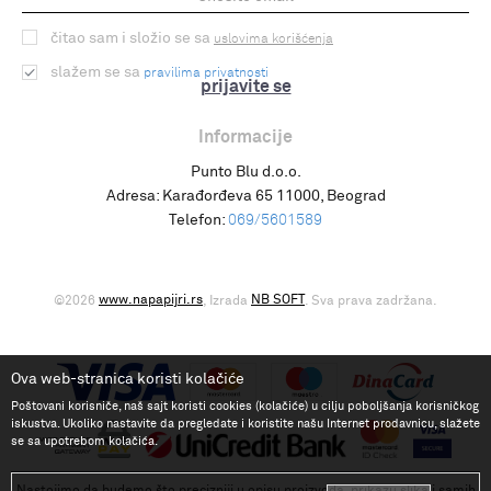
čitao sam i složio se sa
uslovima korišćenja
slažem se sa
pravilima privatnosti
prijavite se
Informacije
Punto Blu d.o.o.
Adresa:
Karađorđeva 65 11000, Beograd
Telefon:
069/5601589
www.napapijri.rs
NB SOFT
©2026
, Izrada
. Sva prava zadržana.
Ova web-stranica koristi kolačiće
Poštovani korisniče, naš sajt koristi cookies (kolačiće) u cilju poboljšanja korisničkog
iskustva. Ukoliko nastavite da pregledate i koristite našu Internet prodavnicu, slažete
se sa upotrebom kolačića.