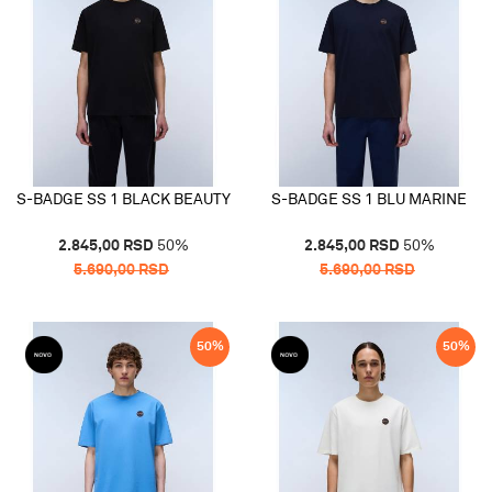
S-BADGE SS 1 BLACK BEAUTY
S-BADGE SS 1 BLU MARINE
2.845,00
RSD
50
%
2.845,00
RSD
50
%
5.690,00
RSD
5.690,00
RSD
50
%
50
%