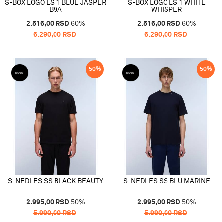
S-BOX LOGO LS 1 BLUE JASPER
S-BOX LOGO LS 1 WHITE
B9A
WHISPER
2.516,00
RSD
60
%
2.516,00
RSD
60
%
6.290,00
RSD
6.290,00
RSD
50
%
50
%
S-NEDLES SS BLACK BEAUTY
S-NEDLES SS BLU MARINE
2.995,00
RSD
50
%
2.995,00
RSD
50
%
5.990,00
RSD
5.990,00
RSD