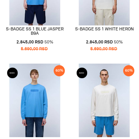
S-BADGE SS 1 BLUE JASPER
S-BADGE SS 1 WHITE HERON
B9A
2.845,00
RSD
50
%
2.845,00
RSD
50
%
5.690,00
RSD
5.690,00
RSD
60
%
60
%