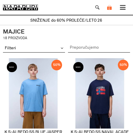
0
SNIŽENJE do 60% PROLEĆE/LETO 26
MAJICE
18 PROIZVODA
Filteri
50
%
50
%
K S-ALBEDO SS BLUE JASPER
K S-ALBEDO SS NAVAL ACADE