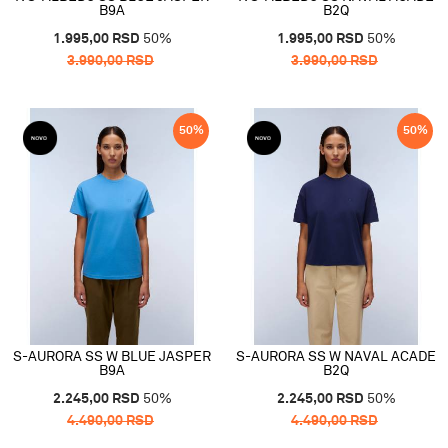
B9A
B2Q
1.995,00
RSD
50
%
1.995,00
RSD
50
%
3.990,00
RSD
3.990,00
RSD
50
%
50
%
S-AURORA SS W BLUE JASPER
S-AURORA SS W NAVAL ACADE
B9A
B2Q
2.245,00
RSD
50
%
2.245,00
RSD
50
%
4.490,00
RSD
4.490,00
RSD