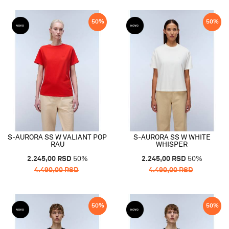
50
%
50
%
S-AURORA SS W VALIANT POP
S-AURORA SS W WHITE
RAU
WHISPER
2.245,00
RSD
50
%
2.245,00
RSD
50
%
4.490,00
RSD
4.490,00
RSD
50
%
50
%