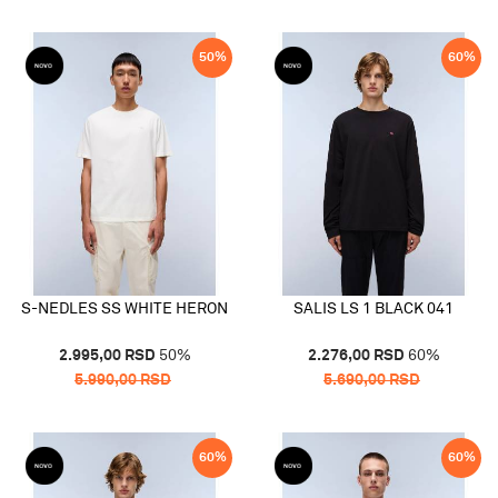
50
%
60
%
S-NEDLES SS WHITE HERON
SALIS LS 1 BLACK 041
2.995,00
RSD
50
%
2.276,00
RSD
60
%
5.990,00
RSD
5.690,00
RSD
60
%
60
%