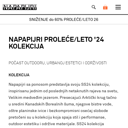
0
SNIŽENJE do 60% PROLEĆE/LETO 26
NAPAPIJRI PROLEĆE/LETO '24
KOLEKCIJA
POČAST OUTDOORU, URBANOJ ESTETICI I ODRŽIVOSTI
KOLEKCIJA
Napapijri sa ponosom predstavlja svoju SS24 kolekciju,
inspirisanu jednim od poslednjih netaknutih rajeva na svetu,
Velikim medveđim jezerom. Presecajući Arktički krug tačno
u sredini Kanadskih Borealnih šuma, njegove bistre vode,
oštre planinske ivice i bezkompromisni osećaj slobode
pretočeni su u kolekciju koja spaja stil i performanse,
outdoor estetiku i održive materijale. SS24 kolekcija