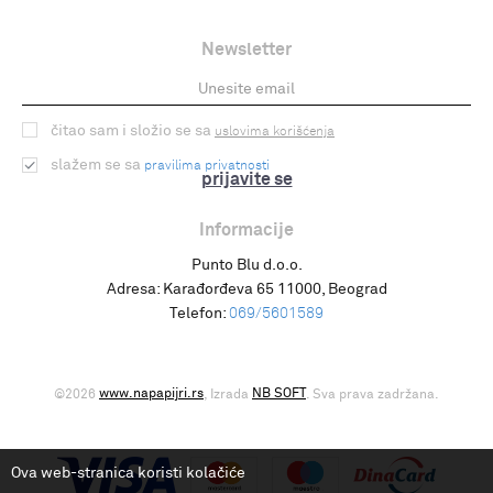
Newsletter
čitao sam i složio se sa
uslovima korišćenja
slažem se sa
pravilima privatnosti
prijavite se
Informacije
Punto Blu d.o.o.
Adresa:
Karađorđeva 65 11000, Beograd
Telefon:
069/5601589
www.napapijri.rs
NB SOFT
©2026
, Izrada
. Sva prava zadržana.
Ova web-stranica koristi kolačiće