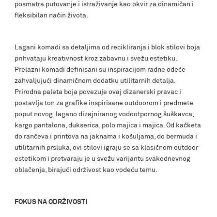
posmatra putovanje i istraživanje kao okvir za dinamičan i
fleksibilan način života.
Lagani komadi sa detaljima od recikliranja i blok stilovi boja
prihvataju kreativnost kroz zabavnu i svežu estetiku.
Prelazni komadi definisani su inspiracijom radne odeće
zahvaljujući dinamičnom dodatku utilitarnih detalja.
Prirodna paleta boja povezuje ovaj dizanerski pravac i
postavlja ton za grafike inspirisane outdoorom i predmete
poput novog, lagano dizajniranog vodootpornog šuškavca,
kargo pantalona, dukserica, polo majica i majica. Od kačketa
do rančeva i printova na jaknama i košuljama, do bermuda i
utilitarnih prsluka, ovi stilovi igraju se sa klasičnom outdoor
estetikom i pretvaraju je u svežu varijantu svakodnevnog
oblačenja, birajući održivost kao vodeću temu.
FOKUS NA ODRŽIVOSTI