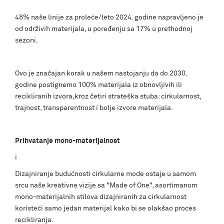
48% naše linije za proleće/leto 2024. godine napravljeno je
od održivih materijala, u poređenju sa 17% u prethodnoj
sezoni.
Ovo je značajan korak u našem nastojanju da do 2030.
godine postignemo 100% materijala iz obnovljivih ili
recikliranih izvora,kroz četiri strateška stuba: cirkularnost,
trajnost, transparentnost i bolje izvore materijala.
Prihvatanje mono-materijalnost
i
Dizajniranje budućnosti cirkularne mode ostaje u samom
srcu naše kreativne vizije sa "Made of One", asortimanom
mono-materijalnih stilova dizajniranih za cirkularnost
koristeći samo jedan materijal kako bi se olakšao proces
recikliranja.