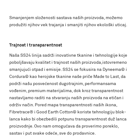
Smanjenjem složenosti sastava naših proizvoda, možemo
produžiti njihov vek trajanja i smanjiti njihov ekološki uticaj.
Trajnost i transparentnost
Naša SS24 linija sadrži inovativne tkanine i tehnologije koje
poboljšavaju kvalitet i trajnost naših proizvoda,istovremeno
smanjujući otpad i emisije. SS24 se fokusira na Dyneema© i
Cordura© kao herojske tkanine naše priče Made to Last, da
podrži našu posvećenost dugotrajnim, performansama
vođenim, premium materijalima, dok kroz transparentnost
nastavljamo raditi na stvaranju naših proizvoda na etičan i
održiv način. Pored mapa transparentnosti naših ikona,
Fibretrace® i Good Earth Cotton© koriste tehnologiju blok-
lanca kako bi obezbedili potpunu transparentnost duž lanca
proizvodnje. Ovo nam omogućava da proverimo poreklo,
sastav i put svake odeće, sve do prodavnice.