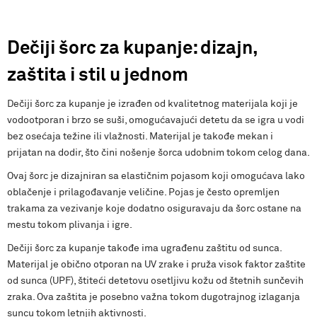
Dečiji šorc za kupanje: dizajn,
zaštita i stil u jednom
Dečiji šorc za kupanje je izrađen od kvalitetnog materijala koji je
vodootporan i brzo se suši, omogućavajući detetu da se igra u vodi
bez osećaja težine ili vlažnosti. Materijal je takođe mekan i
prijatan na dodir, što čini nošenje šorca udobnim tokom celog dana.
Ovaj šorc je dizajniran sa elastičnim pojasom koji omogućava lako
oblačenje i prilagođavanje veličine. Pojas je često opremljen
trakama za vezivanje koje dodatno osiguravaju da šorc ostane na
mestu tokom plivanja i igre.
Dečiji šorc za kupanje takođe ima ugrađenu zaštitu od sunca.
Materijal je obično otporan na UV zrake i pruža visok faktor zaštite
od sunca (UPF), štiteći detetovu osetljivu kožu od štetnih sunčevih
zraka. Ova zaštita je posebno važna tokom dugotrajnog izlaganja
suncu tokom letnjih aktivnosti.