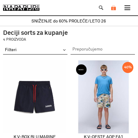
0
SNIŽENJE do 60% PROLEĆE/LETO 26
Deciji sorts za kupanje
4 PROIZVODA
Filteri
40
%
K V-BOX BLU MARINE
K V-OESTE AOP FA1