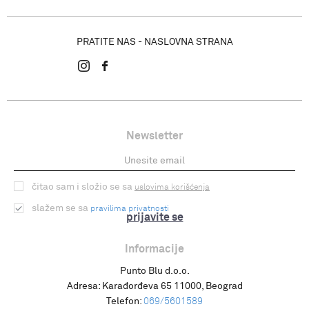
PRATITE NAS - NASLOVNA STRANA
Newsletter
čitao sam i složio se sa
uslovima korišćenja
slažem se sa
pravilima privatnosti
prijavite se
Informacije
Punto Blu d.o.o.
Adresa:
Karađorđeva 65 11000, Beograd
Telefon:
069/5601589