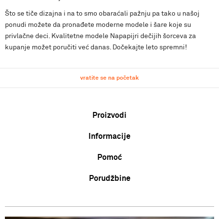
Što se tiče dizajna i na to smo obaraćali pažnju pa tako u našoj
ponudi možete da pronađete moderne modele i šare koje su
privlačne deci. Kvalitetne modele Napapijri dečijih šorceva za
kupanje možet poručiti već danas. Dočekajte leto spremni!
vratite se na početak
Proizvodi
Informacije
Muškarci
Žene
Pomoć
O nama
Deca
Zaposlenje
Uslovi korišćenja i prodaje
Porudžbine
Karta veličina
Saradnja
Politika privatnosti
Zamena veličine i zamena artikla za drugi
Kontakt