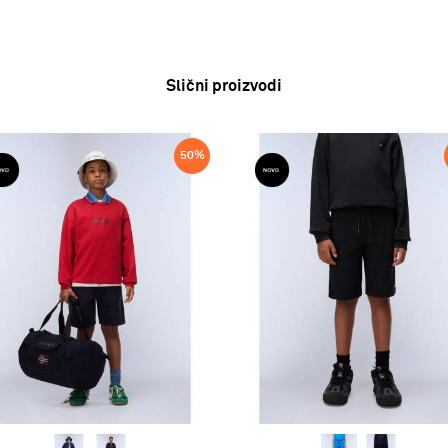
Slični proizvodi
50
%