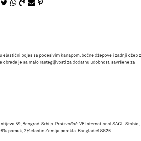
 elastični pojas sa podesivim kanapom, bočne džepove i zadnji džep 
na obrada je sa malo rastegljivosti za dodatnu udobnost, savršene za
ntijeva 59, Beograd, Srbija. Proizvođač: VF International SAGL-Stabio,
 98% pamuk, 2%elastin Zemlja porekla: Bangladeš SS26