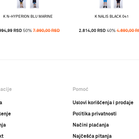
K N-HYPERION BLU MARINE
K NALIS BLACK 041
994,99
RSD
50
%
7.990,00
RSD
2.814,00
RSD
40
%
4.690,00
R
acije
Pomoć
a
Uslovi korišćenja i prodaje
lenje
Politika privatnosti
nja
Načini plaćanja
kt
Najčešća pitanja