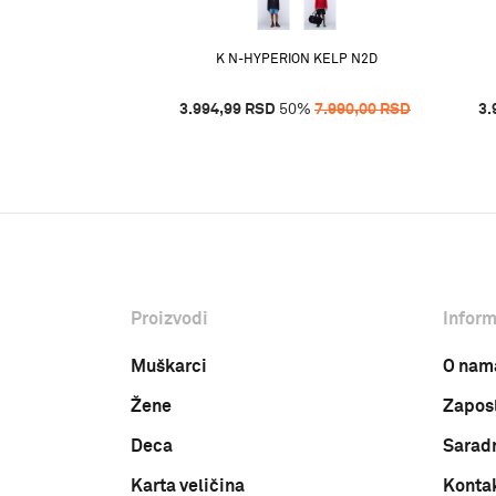
LU MARINE
K N-HYPERION KELP N2D
%
4.690,00
RSD
3.994,99
RSD
50
%
7.990,00
RSD
3.
Proizvodi
Inform
Muškarci
O nam
Žene
Zapos
Deca
Sarad
Karta veličina
Konta