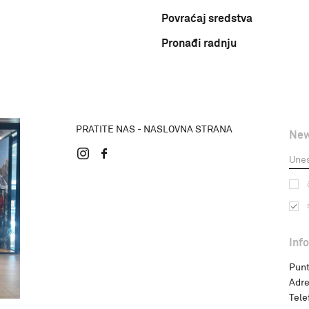
Povraćaj sredstva
Pronađi radnju
PRATITE NAS - NASLOVNA STRANA
New
Inf
Punt
Adre
Tele