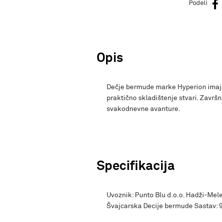
Podeli
Opis
Dečje bermude marke Hyperion imaju
praktično skladištenje stvari. Završ
svakodnevne avanture.
Specifikacija
Uvoznik: Punto Blu d.o.o. Hadži-Mele
Švajcarska Decije bermude Sastav: