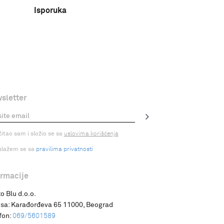
Isporuka
sletter
čitao sam i složio se sa
uslovima korišćenja
slažem se sa
pravilima privatnosti
ormacije
o Blu d.o.o.
sa:
Karađorđeva 65 11000, Beograd
fon:
069/5601589