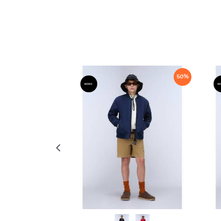
40
%
50
%