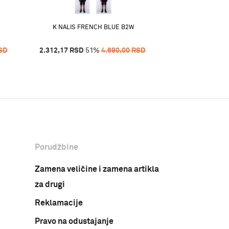
K NALIS FRENCH BLUE B2W
K NALIS 
SD
2.312,17
RSD
51
%
4.690,00
RSD
2.814,00
RSD
4
Porudžbine
Zamena veličine i zamena artikla
za drugi
Reklamacije
Pravo na odustajanje