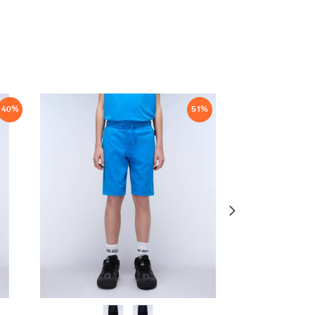
40
%
51
%