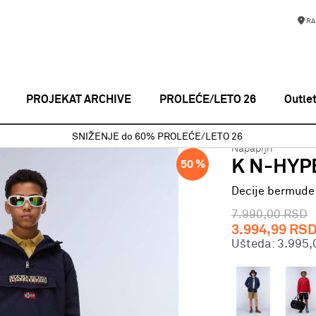
RA
PROJEKAT ARCHIVE
PROLEĆE/LETO 26
Outle
Decije bermude
K N-HYPERION BLUE JASPER B9A
SNIŽENJE do 60% PROLEĆE/LETO 26
Napapijri
K N-HYP
50
%
Decije bermude
7.990,00
RSD
3.994,99
RS
Ušteda:
3.995,