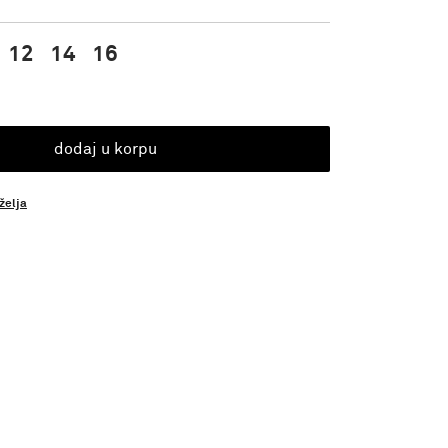
12
14
16
dodaj u korpu
 želja