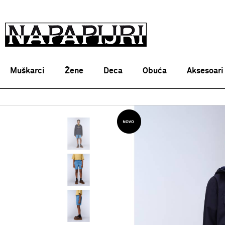
Muškarci
Žene
Deca
Obuća
Aksesoari
Napapijri Srbija online
PROIZVODI
ODEĆA
BERMUDE