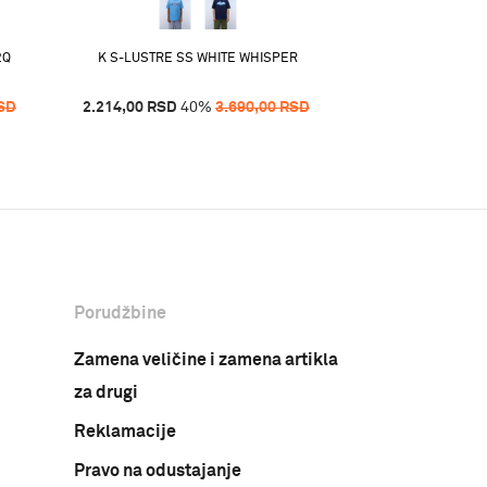
2Q
K S-LUSTRE SS WHITE WHISPER
K S-LUSTRE SS
SD
2.214,00
RSD
40
%
3.690,00
RSD
2.214,00
RSD
4
Porudžbine
Zamena veličine i zamena artikla
za drugi
Reklamacije
Pravo na odustajanje