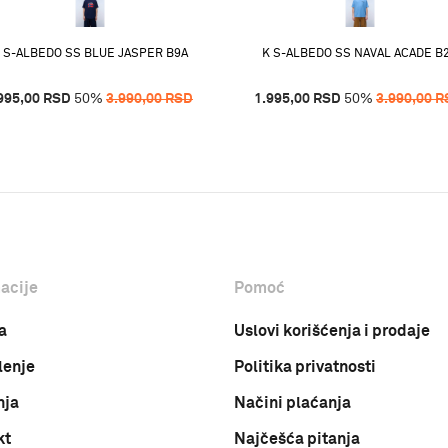
 S-ALBEDO SS BLUE JASPER B9A
K S-ALBEDO SS NAVAL ACADE B
995,00
RSD
50
%
3.990,00
RSD
1.995,00
RSD
50
%
3.990,00
R
acije
Pomoć
a
Uslovi korišćenja i prodaje
lenje
Politika privatnosti
nja
Načini plaćanja
kt
Najčešća pitanja