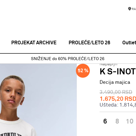
RA
PROJEKAT ARCHIVE
PROLEĆE/LETO 26
Outle
Decija majica
K S-INOT SS WHITE HERON
SNIŽENJE do 60% PROLEĆE/LETO 26
Napapijri
K S-INO
52
%
Decija majica
3.490,00
RSD
1.675,20
RS
Ušteda:
1.814,
6
8
10