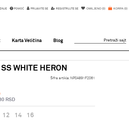
OMILJENO
KORPA
DNJE
POMOĆ
PRIJAVITE SE
REGISTRUJTE SE
0
0
t
Karta Veličina
Blog
Pretraži sajt
T SS WHITE HERON
Šifra artikla:
NP0A891F2061
D
80
RSD
12
14
16