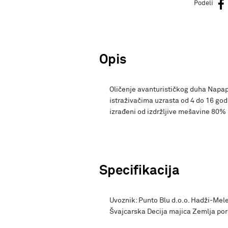
Podeli
Opis
Oličenje avanturističkog duha Napapi
istraživačima uzrasta od 4 do 16 godi
izrađeni od izdržljive mešavine 80%
Specifikacija
Uvoznik: Punto Blu d.o.o. Hadži-Mele
Švajcarska Decija majica Zemlja po