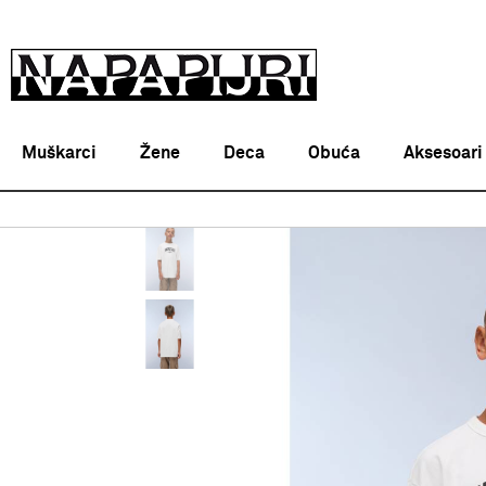
Muškarci
Žene
Deca
Obuća
Aksesoari
Napapijri Srbija online
PROIZVODI
ODEĆA
MAJICE