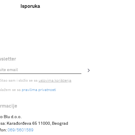
Isporuka
sletter
čitao sam i složio se sa
uslovima korišćenja
slažem se sa
pravilima privatnosti
ormacije
o Blu d.o.o.
sa:
Karađorđeva 65 11000, Beograd
fon:
069/5601589