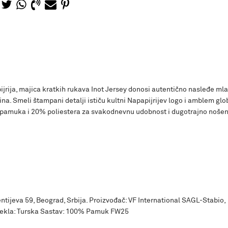
jrija, majica kratkih rukava Inot Jersey donosi autentično nasleđe ml
na. Smeli štampani detalji ističu kultni Napapijrijev logo i amblem glo
 pamuka i 20% poliestera za svakodnevnu udobnost i dugotrajno nošen
ntijeva 59, Beograd, Srbija. Proizvođač: VF International SAGL-Stabio,
rekla: Turska Sastav: 100% Pamuk FW25