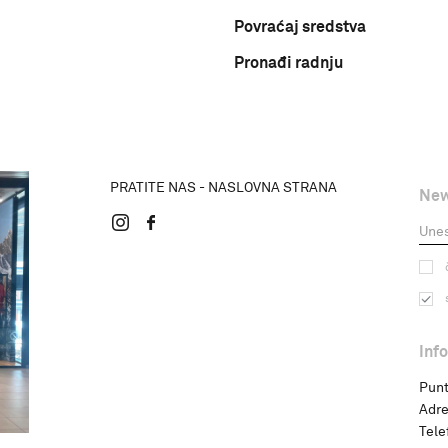
Povraćaj sredstva
Pronađi radnju
PRATITE NAS - NASLOVNA STRANA
New
Inf
Punt
Adre
Tele