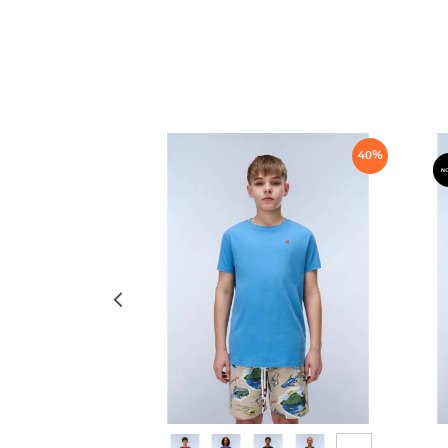
40
%
40
%