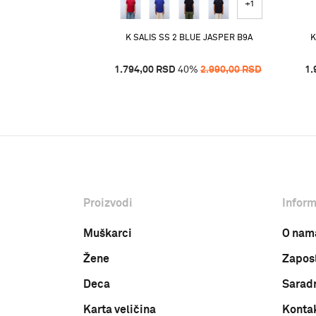
+1
SS AMERICAN B RAQ
K SALIS SS 2 BLUE JASPER B9A
K
%
3.490,00
RSD
1.794,00
RSD
40
%
2.990,00
RSD
1.
Proizvodi
Inform
Muškarci
O nam
Žene
Zapos
Deca
Sarad
Karta veličina
Konta