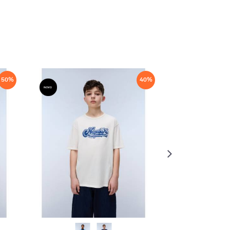
50
%
40
%