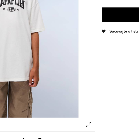
Sačuvajte u listi
.