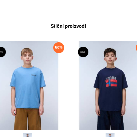
Slični proizvodi
50
%