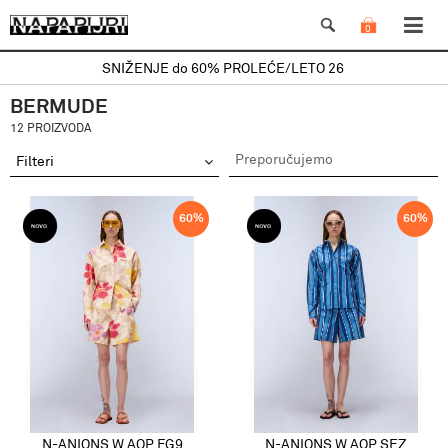
0
SNIŽENJE do 60% PROLEĆE/LETO 26
BERMUDE
12 PROIZVODA
Filteri
60
%
60
%
N-ANIONS W AOP FG9
N-ANIONS W AOP SEZ