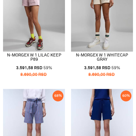
N-MORGEX W 1 LILAC KEEP
N-MORGEX W 1 WHITECAP
P89
GRAY
3.591,58
RSD
59
%
3.591,58
RSD
59
%
8.690,00
RSD
8.690,00
RSD
68
%
60
%