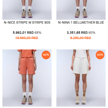
N-NICE STRIPE W STRIPE 90S
N-NINA 1 BELLWETHER BLUE
5.992,01
RSD
68
%
3.351,65
RSD
60
%
18.690,00
RSD
8.290,00
RSD
60
%
60
%