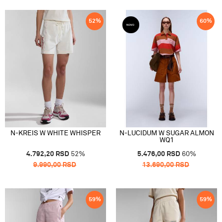
52
%
60
%
N-KREIS W WHITE WHISPER
N-LUCIDUM W SUGAR ALMON
WQ1
4.792,20
RSD
52
%
5.476,00
RSD
60
%
9.990,00
RSD
13.690,00
RSD
59
%
59
%