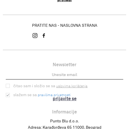
PRATITE NAS - NASLOVNA STRANA
Newsletter
čitao sam i složio se sa
uslovima korišćenja
slažem se sa
pravilima privatnosti
prijavite se
Informacije
Punto Blu d.o.o.
Adresa:
Karađorđeva 65 11000, Beograd