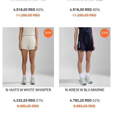
4.516,00
RSD
60
%
4.516,00
RSD
60
%
11.290,00
RSD
11.290,00
RSD
51
%
52
%
N-IAATO W WHITE WHISPER
N-KREIS W BLU MARINE
4.232,03
RSD
51
%
4.792,20
RSD
52
%
8.690,00
RSD
9.990,00
RSD