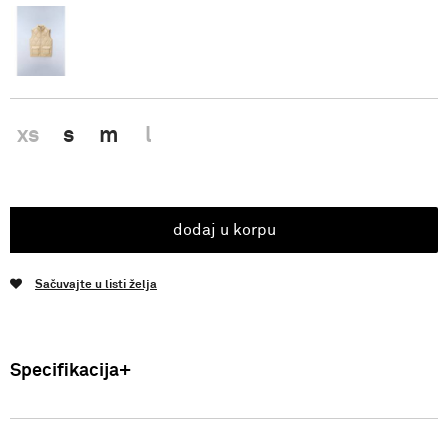
xs
s
m
l
dodaj u korpu
Sačuvajte u listi želja
Specifikacija
Uvoznik: Punto Blu d.o.o. Hadži-Melentijeva 59, Beograd, Srbija.