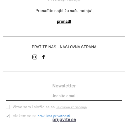
Pronađite najbližu našu radnju!
pronađi
PRATITE NAS - NASLOVNA STRANA
Newsletter
čitao sam i složio se sa
uslovima korišćenja
slažem se sa
pravilima privatnosti
prijavite se