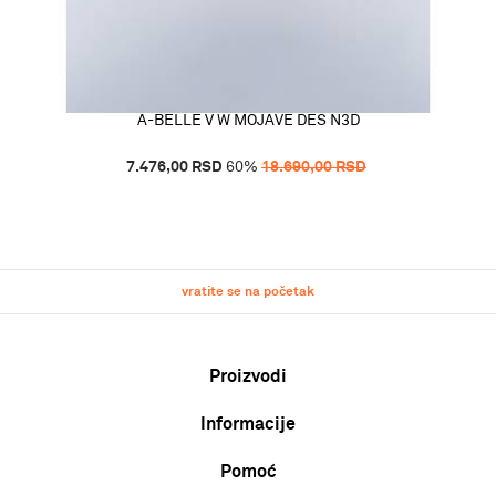
A-BELLE V W MOJAVE DES N3D
7.476,00
RSD
60
%
18.690,00
RSD
vratite se na početak
Proizvodi
Informacije
Muškarci
Žene
Pomoć
O nama