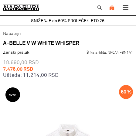
0
SNIŽENJE do 60% PROLEĆE/LETO 26
Napapijri
A-BELLE V W WHITE WHISPER
Zenski prsluk
Šifra artikla:
NP0A4IF8N1A1
18.690,00
RSD
7.476,00
RSD
Ušteda:
11.214,00
RSD
60
%