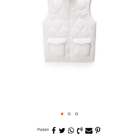
1
2
3
Podeli