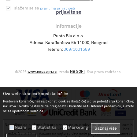
slažem se sa
pravilima privatnosti
prijavite se
Informacije
Punto Blu d.o.o.
Adresa:
Karađorđeva 65 11000, Beograd
Telefon:
069/5601589
www.napapijri.rs
NB SOFT
©2026
, Izrada
. Sva prava zadržana.
Ova web-stranica koristi kolačiće
Poštovani korisniče, naš sajt koristi cookies (kolačiće) u cilju poboljšanja korisničkog
iskustva. Ukoliko nastavite da pregledate i koristite našu Internet prodavnicu, slažete
se sa upotrebom kolačića.
Nastojimo da budemo što precizniji u opisu proizvoda, prikazu slika i samih
Nužni
Statistika
Marketing
Saznaj više
cena, ali ne možemo garantovati da su sve informacije kompletne i bez
greške. Svi artikli prikazani na sajtu su deo naše ponude i ne podrazumeva