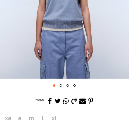
1
2
3
4
Podeli
xs
s
m
l
xl