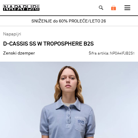
0
SNIŽENJE do 60% PROLEĆE/LETO 26
Napapijri
D-CASSIS SS W TROPOSPHERE B2S
Zenski dzemper
Šifra artikla:
NP0A4IFJB2S1