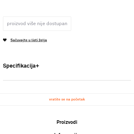
proizvod više nije dostupan
Sačuvajte u listi želja
Specifikacija
Uvoznik: Punto Blu d.o.o. Hadži-Melentijeva 59, Beograd, Srbija.
Proizvođač: VF International SAGL-Stabio, Švajcarska Zenski
dzemper Zemlja porekla: Tunis Sastav: 100%Pamuk SS25
vratite se na početak
Proizvodi