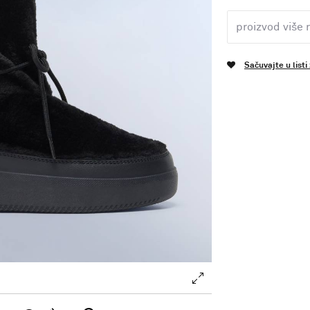
proizvod više 
Sačuvajte u listi
.