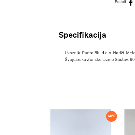
Podeli
Specifikacija
Uvoznik: Punto Blu d.o.o. Hadži-Mele
Švajcarska Zenske cizme Sastav: 80
60
%