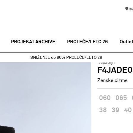
RA
PROJEKAT ARCHIVE
PROLEĆE/LETO 26
Outle
ADE02/FUR BLACK 041
SNIŽENJE do 60% PROLEĆE/LETO 26
Napapijri
F4JADE0
Zenske cizme
060
065
38
39
40