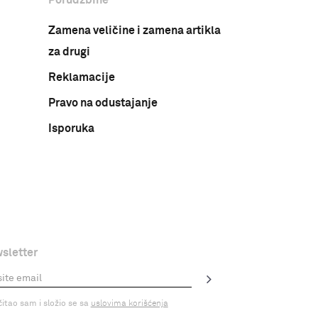
Zamena veličine i zamena artikla
za drugi
Reklamacije
Pravo na odustajanje
Isporuka
sletter
čitao sam i složio se sa
uslovima korišćenja