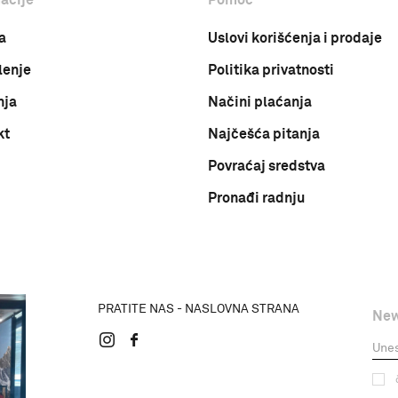
a
Uslovi korišćenja i prodaje
lenje
Politika privatnosti
nja
Načini plaćanja
kt
Najčešća pitanja
Povraćaj sredstva
Pronađi radnju
PRATITE NAS - NASLOVNA STRANA
New