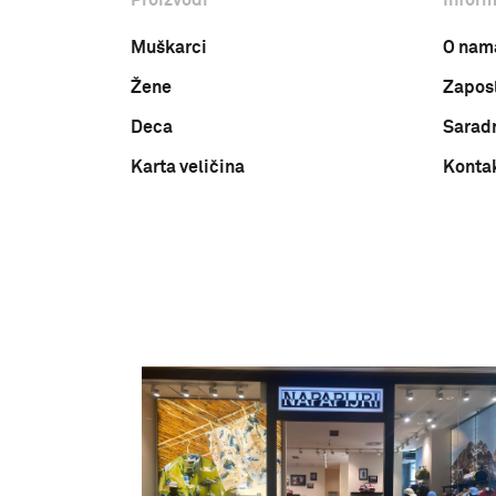
Muškarci
O nam
Žene
Zapos
Deca
Sarad
Karta veličina
Konta