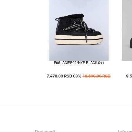
F5GLACIER02/NYP BLACK 041
7.476,00
RSD
60
%
18.690,00
RSD
9.
Proizvodi
Inform