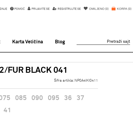
OMILJENO
KORPA
DNJE
POMOĆ
PRIJAVITE SE
REGISTRUJTE SE
0
0
t
Karta Veličina
Blog
Pretraži sajt
2/FUR BLACK 041
Šifra artikla:
NP0A4IKI0411
075
085
090
095
36
37
41