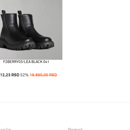
F2BERRY03/LEA BLACK 041
512,23
RSD
52
%
19.690,00
RSD
acije
Pomoć