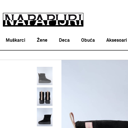
Muškarci
Žene
Deca
Obuća
Aksesoari
Napapijri Srbija online
PROIZVODI
Zenske cizme
F4J