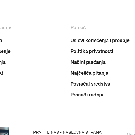
acije
Pomoć
a
Uslovi korišćenja i prodaje
lenje
Politika privatnosti
nja
Načini plaćanja
kt
Najčešća pitanja
Povraćaj sredstva
Pronađi radnju
PRATITE NAS - NASLOVNA STRANA
New