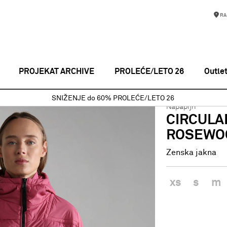
RA
PROJEKAT ARCHIVE
PROLEĆE/LETO 26
Outle
enska jakna
CIRCULAR SKIDOO OPEN PINK ROSEWOOD
SNIŽENJE do 60% PROLEĆE/LETO 26
Napapijri
CIRCULA
ROSEWO
Zenska jakna
xs
s
m