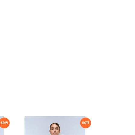
60
%
60
%