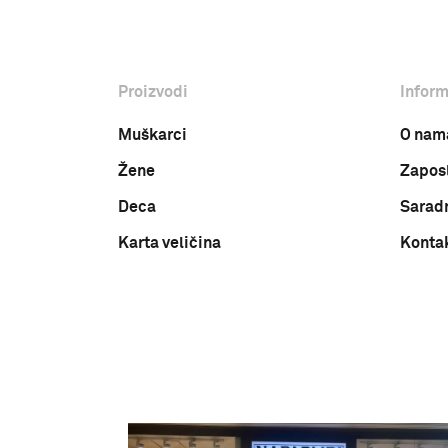
Proizvodi
Inform
Muškarci
O nam
Žene
Zapos
Deca
Sarad
Karta veličina
Konta