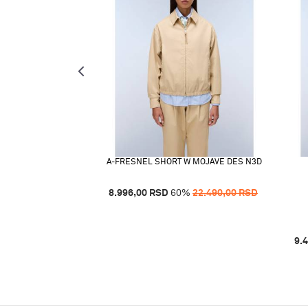
A-FRESNEL SHORT W MOJAVE DES N3D
8.996,00
RSD
60
%
22.490,00
RSD
 RIVIERA B3E
%
62.490,00
RSD
9.