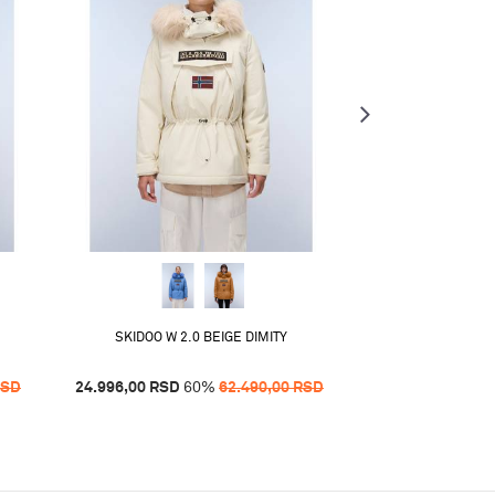
SKIDOO W 2.0 BEIGE DIMITY
A-GLANE W 1 
RSD
24.996,00
RSD
60
%
62.490,00
RSD
20.971,20
RSD
5