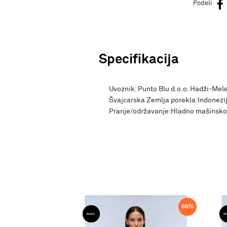
Podeli
Specifikacija
Uvoznik: Punto Blu d.o.o. Hadži-Mele
Švajcarska Zemlja porekla:Indonez
Pranje/održavanje:Hladno mašinsko
60
%
60
%