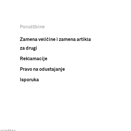
Porudžbine
Zamena veličine i zamena artikla
za drugi
Reklamacije
Pravo na odustajanje
Isporuka
sletter