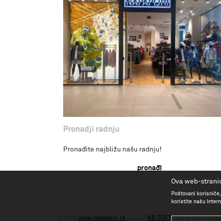
Pronadji radnju
Pronađite najbližu našu radnju!
pronađi
Ova web-stranic
Poštovani korisniče,
koristite našu Inte
www.napapijri.rs
NB SOFT
©2026
, Izrada
. Sva prava zadrž