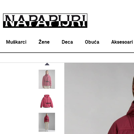
Muškarci
Žene
Deca
Obuća
Aksesoari
Napapijri Srbija online
PROIZVODI
ODEĆA
JAKNE
Z