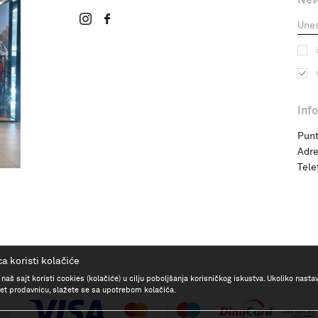
Inf
Punt
Adre
Tele
a koristi kolačiće
 naš sajt koristi cookies (kolačiće) u cilju poboljšanja korisničkog iskustva. Ukoliko nasta
rnet prodavnicu, slažete se sa upotrebom kolačića.
ana.