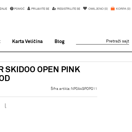
OMILJENO
KORPA
DNJE
POMOĆ
PRIJAVITE SE
REGISTRUJTE SE
0
0
t
Karta Veličina
Blog
Pretraži sajt
R SKIDOO OPEN PINK
OD
Šifra artikla:
NP0A4GPOPQ11
l