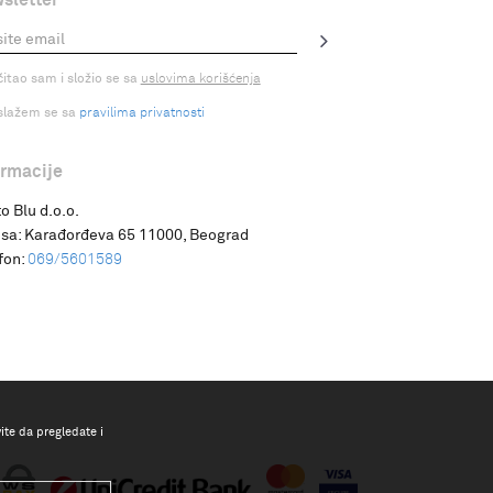
čitao sam i složio se sa
uslovima korišćenja
slažem se sa
pravilima privatnosti
ormacije
o Blu d.o.o.
sa:
Karađorđeva 65 11000, Beograd
fon:
069/5601589
vite da pregledate i