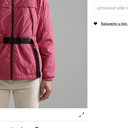
proizvod više 
Sačuvajte u listi
.