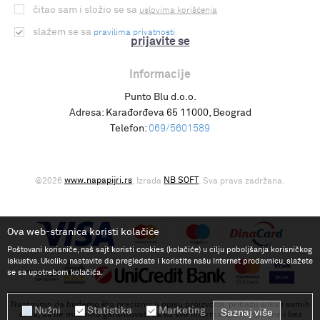
čitao sam i složio se sa
uslovima korišćenja
slažem se sa
pravilima privatnosti
prijavite se
Informacije
Punto Blu d.o.o.
Adresa:
Karađorđeva 65 11000, Beograd
Telefon:
069/5601589
www.napapijri.rs
NB SOFT
©2026
, Izrada
. Sva prava zadržana.
Ova web-stranica koristi kolačiće
Poštovani korisniče, naš sajt koristi cookies (kolačiće) u cilju poboljšanja korisničkog
iskustva. Ukoliko nastavite da pregledate i koristite našu Internet prodavnicu, slažete
se sa upotrebom kolačića.
Nastojimo da budemo što precizniji u opisu proizvoda, prikazu slika i samih
Nužni
Statistika
Marketing
Saznaj više
cena, ali ne možemo garantovati da su sve informacije kompletne i bez