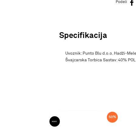
Podeli
Specifikacija
Uvoznik: Punto Blu d.o.o. Hadži-Mele
Švajcarska Torbica Sastav: 40% P
50
%