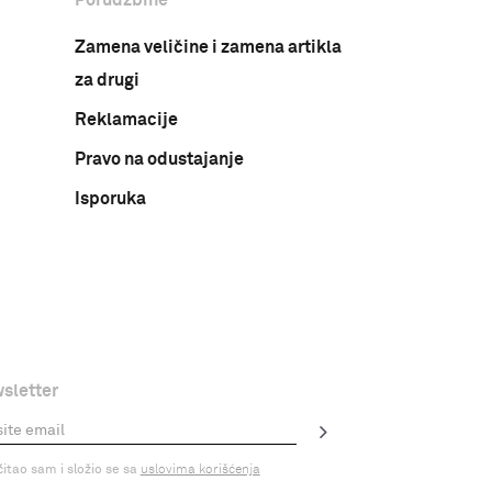
Zamena veličine i zamena artikla
za drugi
Reklamacije
Pravo na odustajanje
Isporuka
sletter
čitao sam i složio se sa
uslovima korišćenja