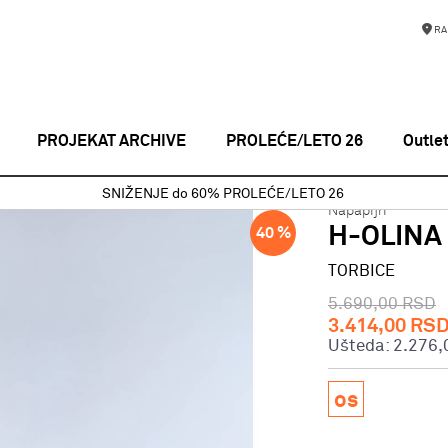
RA
PROJEKAT ARCHIVE
PROLEĆE/LETO 26
Outle
CE
H-OLINA CB BLACK BEAUTY
SNIŽENJE do 60% PROLEĆE/LETO 26
Napapijri
H-OLINA
40
%
TORBICE
5.690,00
RSD
3.414,00
RS
Ušteda:
2.276,
os