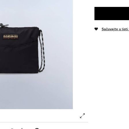
Sačuvajte u listi
.