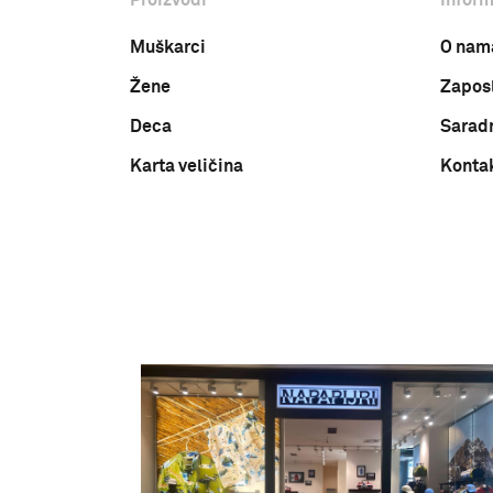
Muškarci
O nam
Žene
Zapos
Deca
Sarad
Karta veličina
Konta