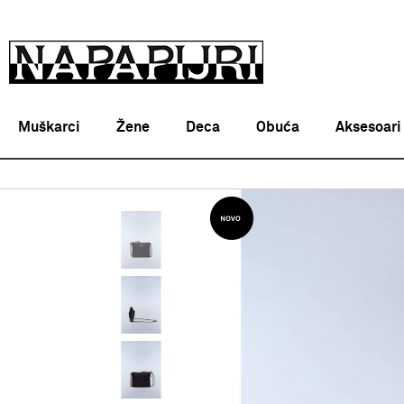
Muškarci
Žene
Deca
Obuća
Aksesoari
Napapijri Srbija online
PROIZVODI
AKSESOARI
TORBI