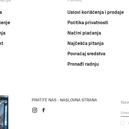
a
Uslovi korišćenja i prodaje
lenje
Politika privatnosti
nja
Načini plaćanja
kt
Najčešća pitanja
Povraćaj sredstva
Pronađi radnju
PRATITE NAS - NASLOVNA STRANA
New