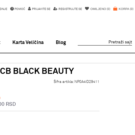
OMILJENO
KORPA
DNJE
POMOĆ
PRIJAVITE SE
REGISTRUJTE SE
0
0
t
Karta Veličina
Blog
Pretraži sajt
 CB BLACK BEAUTY
Šifra artikla:
NP0A4ID29411
D
00
RSD