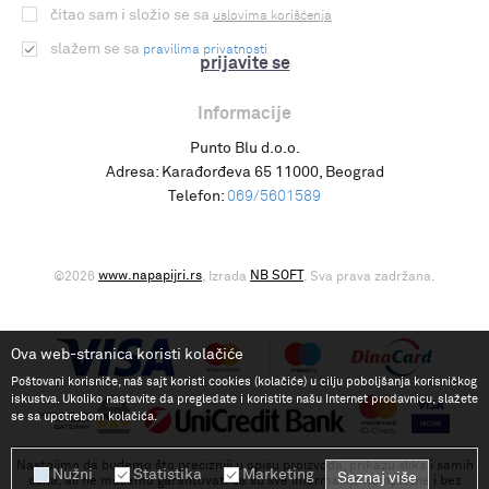
čitao sam i složio se sa
uslovima korišćenja
slažem se sa
pravilima privatnosti
prijavite se
Informacije
Punto Blu d.o.o.
Adresa:
Karađorđeva 65 11000, Beograd
Telefon:
069/5601589
www.napapijri.rs
NB SOFT
©2026
, Izrada
. Sva prava zadržana.
Ova web-stranica koristi kolačiće
Poštovani korisniče, naš sajt koristi cookies (kolačiće) u cilju poboljšanja korisničkog
iskustva. Ukoliko nastavite da pregledate i koristite našu Internet prodavnicu, slažete
se sa upotrebom kolačića.
Nastojimo da budemo što precizniji u opisu proizvoda, prikazu slika i samih
Nužni
Statistika
Marketing
Saznaj više
cena, ali ne možemo garantovati da su sve informacije kompletne i bez