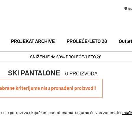
RA
PROJEKAT ARCHIVE
PROLEĆE/LETO 26
Outle
SNIŽENJE do 60% PROLEĆE/LETO 26
SKI PANTALONE
-
0 PROIZVODA
zabrane kriterijume nisu pronađeni proizvodi!
 se u potrazi za skijaškim pantalonama, sigurno će vas zanimati i
mušk