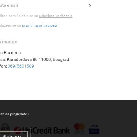
čitao sam i složio se sa
uslovima korišćenja
slažem se sa
pravilima privatnosti
ormacije
o Blu d.o.o.
sa:
Karađorđeva 65 11000, Beograd
fon:
069/5601589
vite da pregledate i
Slažem se