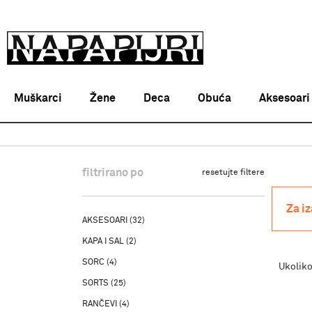
Muškarci
Žene
Deca
Obuća
Aksesoari
Napapijri Srbija online
PROIZVODI
SKI PANTALONE
filtrirano po
resetujte filtere
Za i
AKSESOARI
(32)
KAPA I SAL
(2)
SORC
(4)
Ukoliko
SORTS
(25)
RANČEVI
(4)