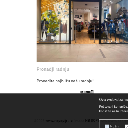
Pronadji radnju
Pronađite najbližu našu radnju!
pronađi
Ova web-stranic
Poštovani korisniče,
koristite našu Inte
www.napapijri.rs
NB SOFT
©2026
, Izrada
. Sva prava zadrž
Nužni