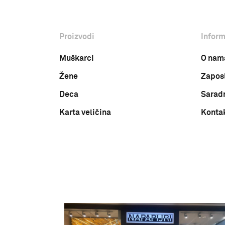
Proizvodi
Inform
Muškarci
O nam
Žene
Zapos
Deca
Sarad
Karta veličina
Konta