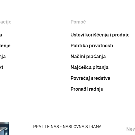
acije
Pomoć
a
Uslovi korišćenja i prodaje
lenje
Politika privatnosti
nja
Načini plaćanja
kt
Najčešća pitanja
Povraćaj sredstva
Pronađi radnju
PRATITE NAS - NASLOVNA STRANA
New