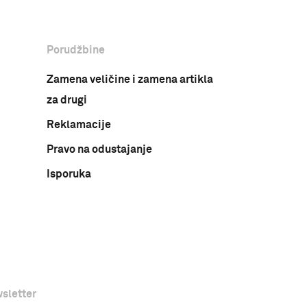
Porudžbine
Zamena veličine i zamena artikla
za drugi
Reklamacije
Pravo na odustajanje
Isporuka
sletter