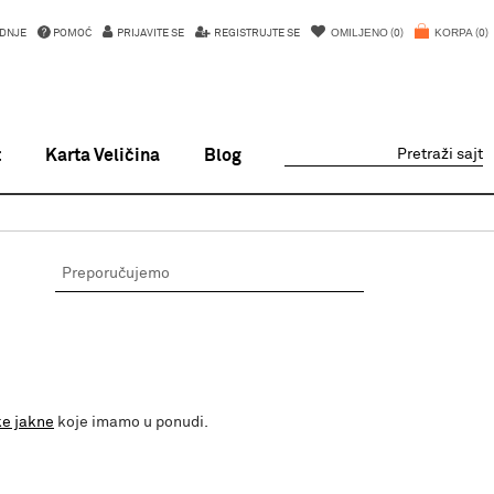
OMILJENO
KORPA
DNJE
POMOĆ
PRIJAVITE SE
REGISTRUJTE SE
0
0
t
Karta Veličina
Blog
Pretraži sajt
e jakne
koje imamo u ponudi.