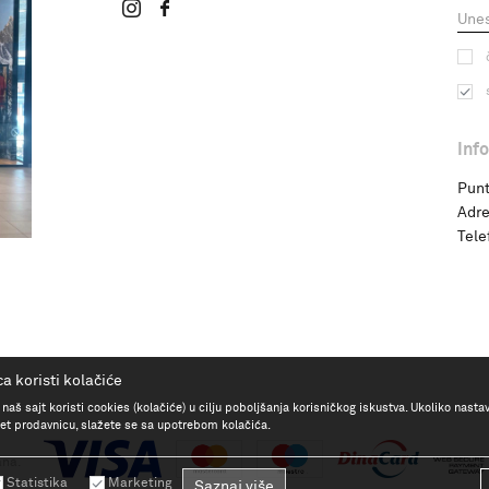
Inf
Punt
Adre
Tele
a koristi kolačiće
 naš sajt koristi cookies (kolačiće) u cilju poboljšanja korisničkog iskustva. Ukoliko nasta
rnet prodavnicu, slažete se sa upotrebom kolačića.
ana.
Statistika
Marketing
Saznaj više