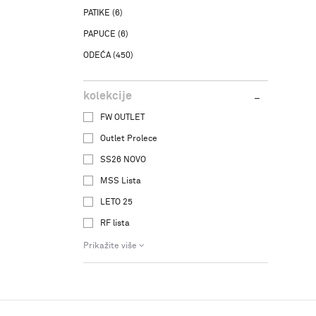
PATIKE
(6)
PAPUCE
(6)
ODEĆA
(450)
kolekcije
FW OUTLET
Outlet Prolece
SS26 NOVO
MSS Lista
LETO 25
RF lista
Prikažite više