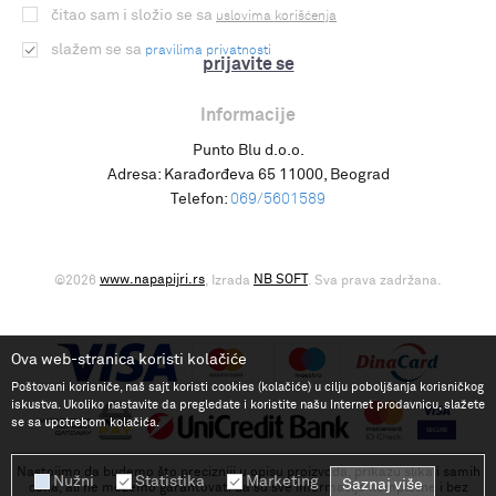
čitao sam i složio se sa
uslovima korišćenja
slažem se sa
pravilima privatnosti
prijavite se
Informacije
Punto Blu d.o.o.
Adresa:
Karađorđeva 65 11000, Beograd
Telefon:
069/5601589
www.napapijri.rs
NB SOFT
©2026
, Izrada
. Sva prava zadržana.
Ova web-stranica koristi kolačiće
Poštovani korisniče, naš sajt koristi cookies (kolačiće) u cilju poboljšanja korisničkog
iskustva. Ukoliko nastavite da pregledate i koristite našu Internet prodavnicu, slažete
se sa upotrebom kolačića.
Nastojimo da budemo što precizniji u opisu proizvoda, prikazu slika i samih
Nužni
Statistika
Marketing
Saznaj više
cena, ali ne možemo garantovati da su sve informacije kompletne i bez